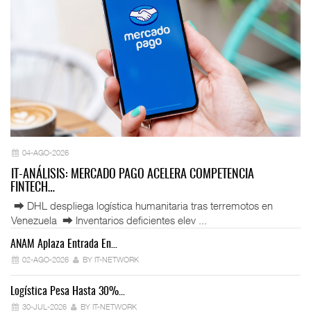
04-AGO-2026
IT-ANÁLISIS: MERCADO PAGO ACELERA COMPETENCIA
FINTECH…
⮕ DHL despliega logística humanitaria tras terremotos en
Venezuela ⮕ Inventarios deficientes elev ...
ANAM Aplaza Entrada En…
IT
02-AGO-2026
BY IT-NETWORK
Logística Pesa Hasta 30%…
Ex
30-JUL-2026
BY IT-NETWORK