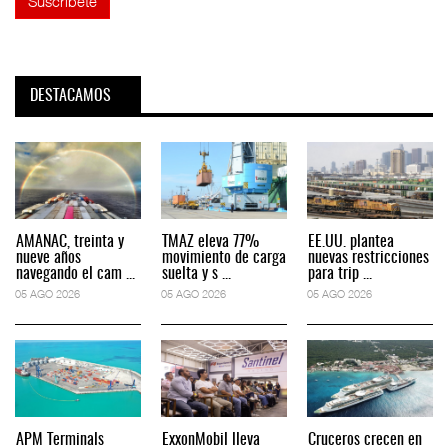
DESTACAMOS
AMANAC, treinta y
TMAZ eleva 77%
EE.UU. plantea
nueve años
movimiento de carga
nuevas restricciones
navegando el cam ...
suelta y s ...
para trip ...
05 AGO 2026
05 AGO 2026
05 AGO 2026
APM Terminals
ExxonMobil lleva
Cruceros crecen en