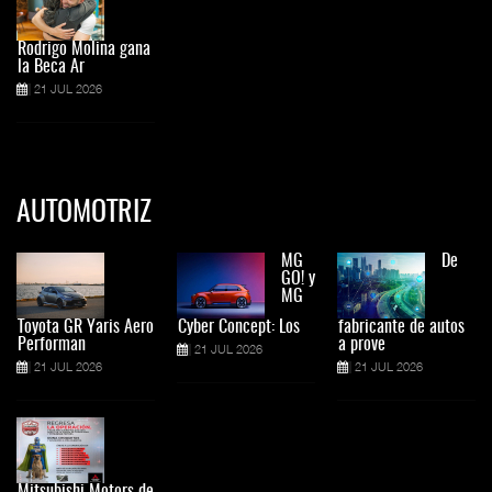
Rodrigo Molina gana
la Beca Ar
21 JUL 2026
AUTOMOTRIZ
MG
De
GO! y
MG
Toyota GR Yaris Aero
Cyber Concept: Los
fabricante de autos
Performan
a prove
21 JUL 2026
21 JUL 2026
21 JUL 2026
Mitsubishi Motors de