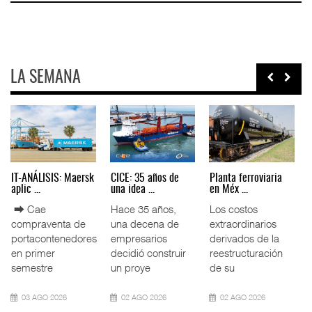
LA SEMANA
AMANAC, treinta y
TMAZ eleva 77%
EE.UU. plantea
nueve a ...
movimiento ...
nuevas res ...
La transformación
La Terminal
La Administración
del comercio
Marítima de
Federal de
marítimo mundial
Mazatlán (TMAZ),
Ferrocarriles de
también ha
subsidiaria
los Estados
redefin
portuaria de
Unidos (
05 AGO 2026
05 AGO 2026
05 AGO 2026