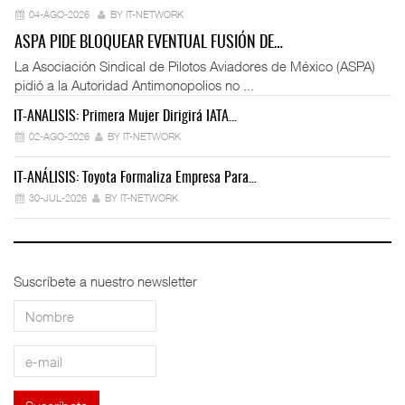
04-AGO-2026
BY IT-NETWORK
ASPA PIDE BLOQUEAR EVENTUAL FUSIÓN DE…
La Asociación Sindical de Pilotos Aviadores de México (ASPA)
pidió a la Autoridad Antimonopolios no ...
IT-ANÁLISIS: Primera Mujer Dirigirá IATA…
IT
02-AGO-2026
BY IT-NETWORK
IT-ANÁLISIS: Toyota Formaliza Empresa Para…
IT
30-JUL-2026
BY IT-NETWORK
Suscríbete a nuestro newsletter