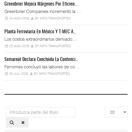
Greenbrier Mejora Márgenes Por Eficien…
Greenbrier Companies incrementó la …
04-AGO-2026
BY INFO-TRANSPORTES
Planta Ferroviaria En México Y T-MEC A…
Los costos extraordinarios derivado…
02-AGO-2026
BY INFO-TRANSPORTES
Semarnat Declara Concluida La Contenci…
Ferromex concluyó las labores de co…
30-JUL-2026
BY INFO-TRANSPORTES
Introduzca
Cantidad
parte
a
del
mostrar
título