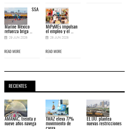
SSA
Marine México
MiPyMEs impulsan
refuerza briga ...
el empleo y el ...
29 JUN 2026
26 JUN 2026
READ MORE
READ MORE
RECIENTES
AMANAC, treinta y
TMAZ eleva 77%
EE.UU. plantea
nueve años navega
movimiento de
nuevas restricciones
...
carga ...
...
.