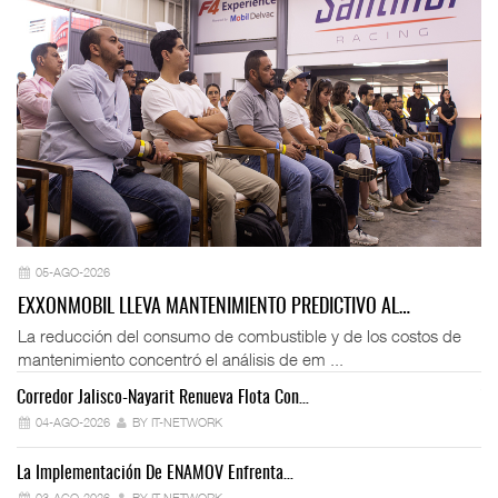
05-AGO-2026
EXXONMOBIL LLEVA MANTENIMIENTO PREDICTIVO AL…
La reducción del consumo de combustible y de los costos de
mantenimiento concentró el análisis de em ...
Corredor Jalisco-Nayarit Renueva Flota Con…
Tr
04-AGO-2026
BY IT-NETWORK
La Implementación De ENAMOV Enfrenta…
Dé
03-AGO-2026
BY IT-NETWORK