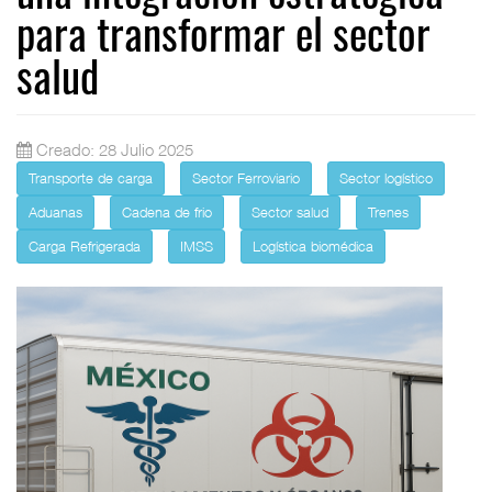
para transformar el sector
salud
Creado: 28 Julio 2025
Transporte de carga
Sector Ferroviario
Sector logístico
Aduanas
Cadena de frio
Sector salud
Trenes
Carga Refrigerada
IMSS
Logística biomédica