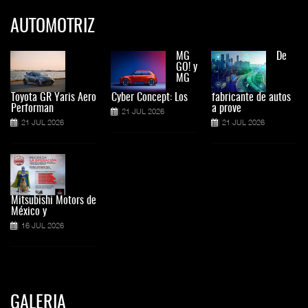
AUTOMOTRIZ
MG
De
GO! y
MG
Toyota GR Yaris Aero
Cyber Concept: Los
fabricante de autos
Performan
a prove
21 JUL 2026
21 JUL 2026
21 JUL 2026
Mitsubishi Motors de
México y
16 JUL 2026
GALERIA