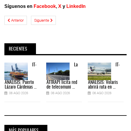
Síguenos en
Facebook
,
X
y
LinkedIn
Anterior
Siguiente
RECIENTES
IT-
La
IT-
ANÁLISIS: Puerto
ATTRAPI licita red
ANÁLISIS: Volaris
Lázaro Cárdenas ...
de telecomuni ...
abrirá ruta en ...
06 AGO 2026
06 AGO 2026
06 AGO 2026
MÁS POPULARES