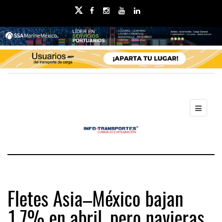
Fletes Asia–México bajan
1.7% en abril, pero navieras