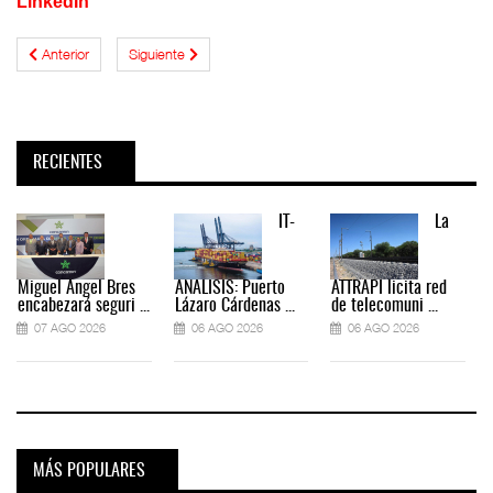
LinkedIn
Anterior
Siguiente
RECIENTES
IT-
La
Miguel Ángel Bres
ANÁLISIS: Puerto
ATTRAPI licita red
encabezará seguri ...
Lázaro Cárdenas ...
de telecomuni ...
07 AGO 2026
06 AGO 2026
06 AGO 2026
MÁS POPULARES