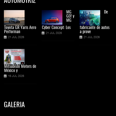
AUTOMOTRIZ
MG
De
GO! y
MG
Toyota GR Yaris Aero
Cyber Concept: Los
fabricante de autos
Performan
a prove
21 JUL 2026
21 JUL 2026
21 JUL 2026
Mitsubishi Motors de
México y
16 JUL 2026
GALERIA