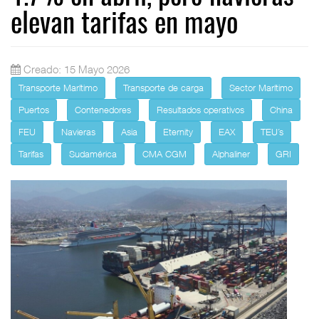
elevan tarifas en mayo
Creado: 15 Mayo 2026
Transporte Marítimo
Transporte de carga
Sector Marítimo
Puertos
Contenedores
Resultados operativos
China
FEU
Navieras
Asia
Eternity
EAX
TEU´s
Tarifas
Sudamérica
CMA CGM
Alphaliner
GRI