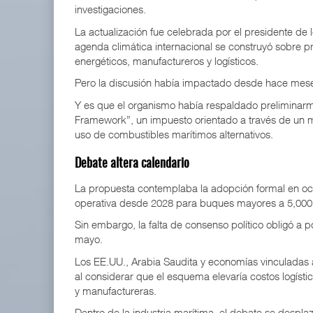
investigaciones.
La actualización fue celebrada por el presidente de 
agenda climática internacional se construyó sobre 
energéticos, manufactureros y logísticos.
Pero la discusión había impactado desde hace meses
Y es que el organismo había respaldado preliminar
Framework”, un impuesto orientado a través de un m
uso de combustibles marítimos alternativos.
Debate altera calendario
La propuesta contemplaba la adopción formal en oct
operativa desde 2028 para buques mayores a 5,000 t
Sin embargo, la falta de consenso político obligó a p
mayo.
Los EE.UU., Arabia Saudita y economías vinculadas a
al considerar que el esquema elevaría costos logístic
y manufactureras.
Dentro de la industria marítima, el debate se despla