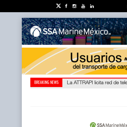
IT-ANÁLISIS: Puerto Lázaro C
La ATTRAPI licita red de tel
BREAKING NEWS
abrió