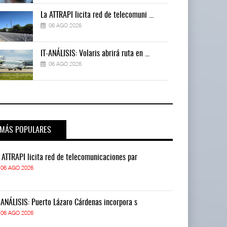
La ATTRAPI licita red de telecomuni ...
06 AGO 2026
IT-ANÁLISIS: Volaris abrirá ruta en ...
06 AGO 2026
MÁS POPULARES
 ATTRAPI licita red de telecomunicaciones par
La ATTRAPI lic
06 AGO 2026
06 AGO 2026
-ANÁLISIS: Puerto Lázaro Cárdenas incorpora s
IT-ANÁLISIS: P
06 AGO 2026
06 AGO 2026