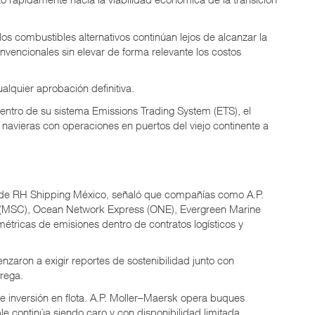
s combustibles alternativos continúan lejos de alcanzar la
onvencionales sin elevar de forma relevante los costos
lquier aprobación definitiva.
entro de su sistema Emissions Trading System (ETS), el
navieras con operaciones en puertos del viejo continente a
 de RH Shipping México, señaló que compañías como A.P.
 (MSC), Ocean Network Express (ONE), Evergreen Marine
tricas de emisiones dentro de contratos logísticos y
enzaron a exigir reportes de sostenibilidad junto con
trega.
de inversión en flota. A.P. Moller–Maersk opera buques
 continúa siendo caro y con disponibilidad limitada.