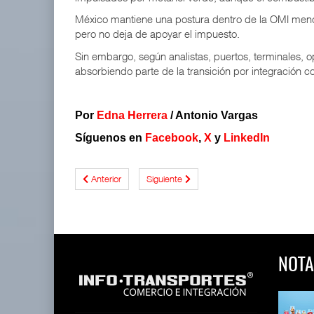
México mantiene una postura dentro de la OMI menos
pero no deja de apoyar el impuesto.
Sin embargo, según analistas, puertos, terminales, 
absorbiendo parte de la transición por integración 
Por
Edna Herrera
/ Antonio Vargas
Síguenos en
Facebook
,
X
y
LinkedIn
Anterior
Siguiente
NOTA
 y Toy Story
Lala Yomi® y Toy Story
Toyota GR Yaris Aero
impulsa
Performan