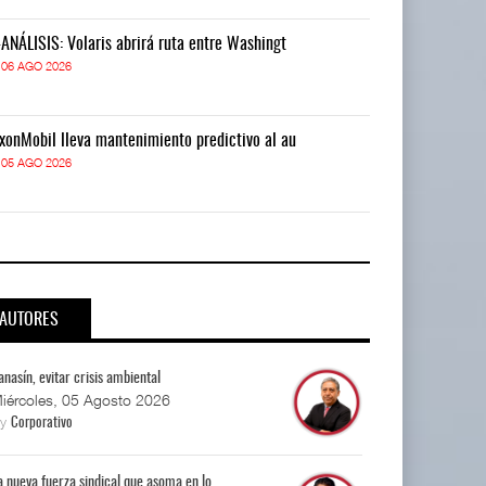
-ANÁLISIS: Volaris abrirá ruta entre Washingt
IT-ANÁLISIS: V
06 AGO 2026
06 AGO 2026
xonMobil lleva mantenimiento predictivo al au
ExxonMobil lle
05 AGO 2026
05 AGO 2026
AUTORES
anasín, evitar crisis ambiental
iércoles, 05 Agosto 2026
By
Corporativo
a nueva fuerza sindical que asoma en lo...