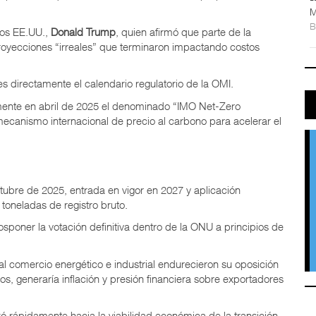
M
los EE.UU.,
Donald Trump
, quien afirmó que parte de la
proyecciones “irreales” que terminaron impactando costos
 directamente el calendario regulatorio de la OMI.
mente en abril de 2025 el denominado “IMO Net-Zero
ecanismo internacional de precio al carbono para acelerar el
ubre de 2025, entrada en vigor en 2027 y aplicación
oneladas de registro bruto.
osponer la votación definitiva dentro de la ONU a principios de
l comercio energético e industrial endurecieron su oposición
os, generaría inflación y presión financiera sobre exportadores
zó rápidamente hacia la viabilidad económica de la transición