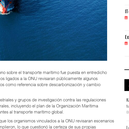
IT-ANÁLISIS: Volaris abrirá ruta entre Washingt
IT
06 AGO 2026
ExxonMobil lleva mantenimiento predictivo al au
Ex
05 AGO 2026
no sobre el transporte marítimo fue puesta en entredicho
os ligados a la ONU revisaran públicamente algunos
años como referencia sobre descarbonización y cambio
ustriales y grupos de investigación contra las regulaciones
K
les, incluyendo el plan de la Organización Marítima
M
tes al transporte marítimo global.
que los organismos vinculados a la ONU revisaran escenarios
plieron, lo que cuestionó la certeza de sus propias
L