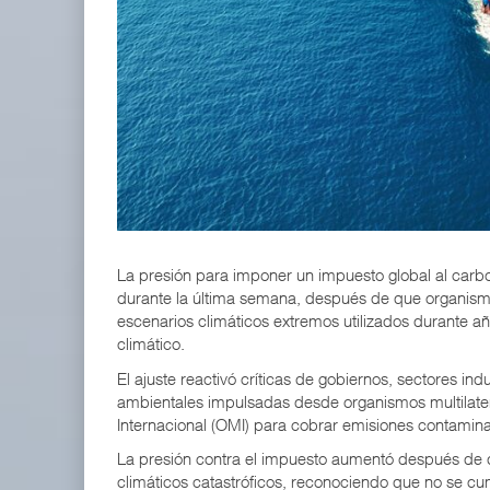
IT-ANÁLISIS: Volaris abrirá ruta entre Washingt
06 AGO 2026
ExxonMobil lleva mantenimiento predictivo al au
05 AGO 2026
La presión para imponer un impuesto global al carbo
durante la última semana, después de que organism
escenarios climáticos extremos utilizados durante 
climático.
El ajuste reactivó críticas de gobiernos, sectores ind
ambientales impulsadas desde organismos multilatera
Internacional (OMI) para cobrar emisiones contaminan
La presión contra el impuesto aumentó después de 
climáticos catastróficos, reconociendo que no se cum