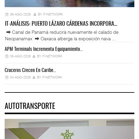
06-AGO-2026
BY IT-NETWORK
IT-ANÁLISIS: PUERTO LÁZARO CÁRDENAS INCORPORA…
⮕ Canal de Panamá reducirá nuevamente el calado de
Neopanamax ⮕ Oaxaca alberga la exposición nava ...
APM Terminals Incrementa Equipamiento…
05-AGO-2026
BY IT-NETWORK
Cruceros Crecen En Caribe…
04-AGO-2026
BY IT-NETWORK
AUTOTRANSPORTE