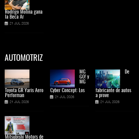
Rodrigo Molina gana
la Beca Ar
21 JUL 2026
AUTOMOTRIZ
MG
De
GO! y
MG
Toyota GR Yaris Aero
Cyber Concept: Los
fabricante de autos
Performan
a prove
21 JUL 2026
21 JUL 2026
21 JUL 2026
Mitsubishi Motors de