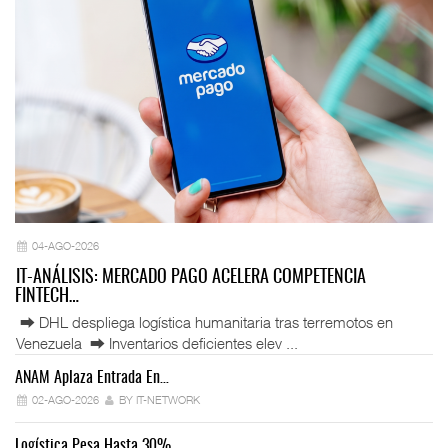
04-AGO-2026
IT-ANÁLISIS: MERCADO PAGO ACELERA COMPETENCIA
FINTECH…
⮕ DHL despliega logística humanitaria tras terremotos en
Venezuela ⮕ Inventarios deficientes elev ...
ANAM Aplaza Entrada En…
IT
02-AGO-2026
BY IT-NETWORK
Logística Pesa Hasta 30%…
Ex