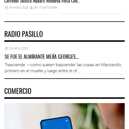
Corredor Jalisco-Nayarit Renueva Flota Con…
Tr
04-AGO-2026
BY IT-NETWORK
RADIO PASILLO
03-NOV-2025
SE FUE EL ALMIRANTE MEJÍA GEORGES…
Trasciende —como suelen trascender las cosas en Manzanillo,
primero en el muelle y luego entre el of ...
COMERCIO