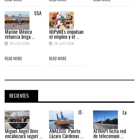
READ MORE
READ MORE
READ MORE
SSA
Marine México
MiPyMEs impulsan
refuerza briga ...
el empleo y el ...
29 JUN 2026
26 JUN 2026
READ MORE
READ MORE
RECIENTES
IT-
La
Miguel Ángel Bres
ANÁLISIS: Puerto
ATTRAPI licita red
encabezará seguri ...
Lázaro Cárdenas ...
de telecomuni ...