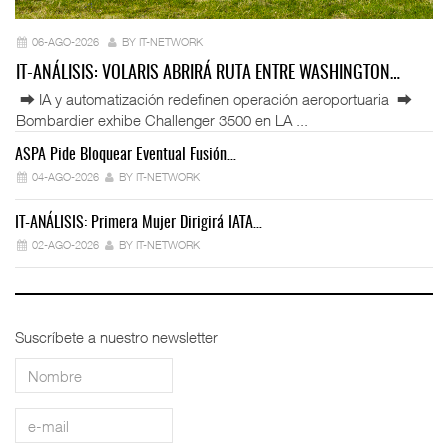
06-AGO-2026
BY IT-NETWORK
IT-ANÁLISIS: VOLARIS ABRIRÁ RUTA ENTRE WASHINGTON…
⮕ IA y automatización redefinen operación aeroportuaria ⮕
Bombardier exhibe Challenger 3500 en LA ...
ASPA Pide Bloquear Eventual Fusión…
IT
04-AGO-2026
BY IT-NETWORK
IT-ANÁLISIS: Primera Mujer Dirigirá IATA…
IT
02-AGO-2026
BY IT-NETWORK
Suscríbete a nuestro newsletter