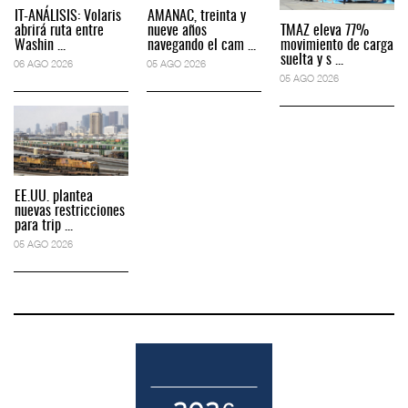
IT-ANÁLISIS: Volaris
AMANAC, treinta y
abrirá ruta entre
nueve años
TMAZ eleva 77%
Washin ...
navegando el cam ...
movimiento de carga
suelta y s ...
06 AGO 2026
05 AGO 2026
05 AGO 2026
EE.UU. plantea
nuevas restricciones
para trip ...
05 AGO 2026