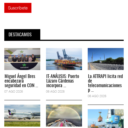
DESTACAMOS
Miguel Ángel Bres
IT-ANÁLISIS: Puerto
La ATTRAPI licita red
encabezará
Lázaro Cárdenas
de
seguridad en CON ...
incorpora ...
telecomunicaciones
p ...
07 AGO 2026
06 AGO 2026
06 AGO 2026