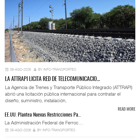
06-AGO-2026
BY INFO-TRANSPORTES
LA ATTRAPI LICITA RED DE TELECOMUNICACIO…
La Agencia de Trenes y Transporte Público Integrado (ATTRAPI)
abrió una licitación pública internacional para contratar el
diseño, suministro, instalación,
READ MORE
EE.UU. Plantea Nuevas Restricciones Pa…
La Administración Federal de Ferroc…
05-AGO-2026
BY INFO-TRANSPORTES