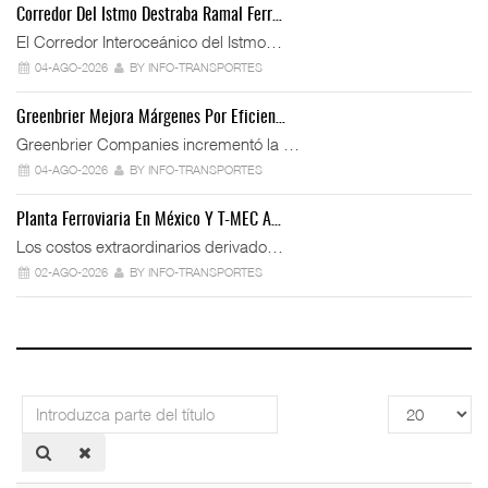
Corredor Del Istmo Destraba Ramal Ferr…
El Corredor Interoceánico del Istmo…
04-AGO-2026
BY INFO-TRANSPORTES
Greenbrier Mejora Márgenes Por Eficien…
Greenbrier Companies incrementó la …
04-AGO-2026
BY INFO-TRANSPORTES
Planta Ferroviaria En México Y T-MEC A…
Los costos extraordinarios derivado…
02-AGO-2026
BY INFO-TRANSPORTES
Introduzca
Cantidad
parte
a
del
mostrar
título