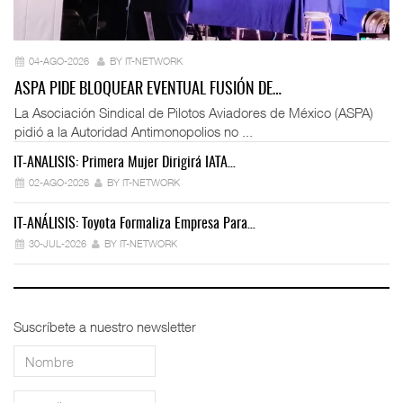
04-AGO-2026
BY IT-NETWORK
ASPA PIDE BLOQUEAR EVENTUAL FUSIÓN DE…
La Asociación Sindical de Pilotos Aviadores de México (ASPA)
pidió a la Autoridad Antimonopolios no ...
IT-ANÁLISIS: Primera Mujer Dirigirá IATA…
IT
02-AGO-2026
BY IT-NETWORK
IT-ANÁLISIS: Toyota Formaliza Empresa Para…
IT
30-JUL-2026
BY IT-NETWORK
Suscríbete a nuestro newsletter