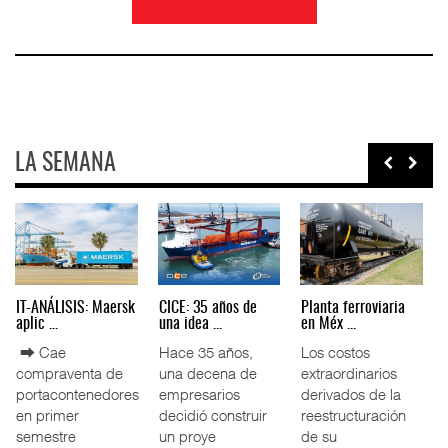
LA SEMANA
treinta y
TMAZ eleva 77%
EE.UU. plantea
IT-ANÁLISIS
.
movimiento ...
nuevas res ...
aplic ...
sformación
La Terminal
La Administración
⮕ Cae
ercio
Marítima de
Federal de
compraven
o mundial
Mazatlán (TMAZ),
Ferrocarriles de
portaconte
 ha
subsidiaria
los Estados
en primer
portuaria de
Unidos (
semestre