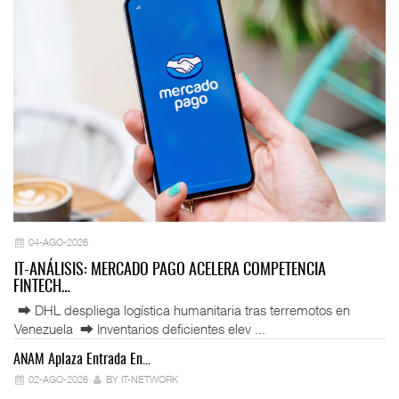
04-AGO-2026
IT-ANÁLISIS: MERCADO PAGO ACELERA COMPETENCIA
FINTECH…
⮕ DHL despliega logística humanitaria tras terremotos en
Venezuela ⮕ Inventarios deficientes elev ...
ANAM Aplaza Entrada En…
IT
02-AGO-2026
BY IT-NETWORK