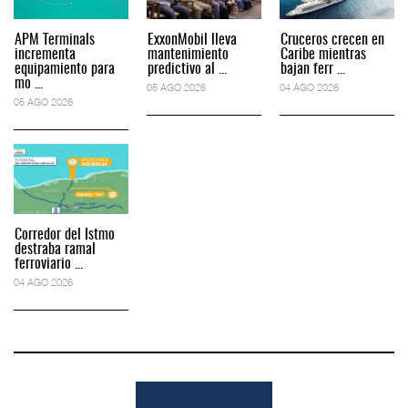
APM Terminals
ExxonMobil lleva
Cruceros crecen en
incrementa
mantenimiento
Caribe mientras
equipamiento para
predictivo al ...
bajan ferr ...
mo ...
05 AGO 2026
04 AGO 2026
05 AGO 2026
Corredor del Istmo
destraba ramal
ferroviario ...
04 AGO 2026