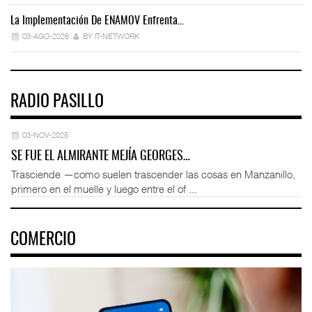
La Implementación De ENAMOV Enfrenta…
Dé
03-AGO-2026
BY IT-NETWORK
RADIO PASILLO
03-NOV-2025
SE FUE EL ALMIRANTE MEJÍA GEORGES…
Trasciende —como suelen trascender las cosas en Manzanillo,
primero en el muelle y luego entre el of ...
COMERCIO