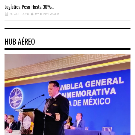
Logística Pesa Hasta 30%…
Ex
30-JUL-2026
BY IT-NETWORK
HUB AÉREO