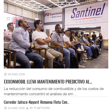
05-AGO-2026
EXXONMOBIL LLEVA MANTENIMIENTO PREDICTIVO AL…
La reducción del consumo de combustible y de los costos de
mantenimiento concentró el análisis de em ...
Corredor Jalisco-Nayarit Renueva Flota Con…
Tr
04-AGO-2026
BY IT-NETWORK