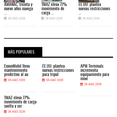
AMANAC, treinta y
TMAZ eleva 77%
EE.UU. plantea
nueve años navega
movimiento de
nuevas restricciones
...
carga ...
...
.
05 AGO 2026
05 AGO 2026
05 AGO 2026
MÁS POPULARES
ExxonMobil lleva
EE.UU. plantea
APM Terminals
mantenimiento
nuevas restricciones
incrementa
predictivo al au
para tripul
equipamiento para
movi
05 AGO 2026
05 AGO 2026
05 AGO 2026
TMAZ eleva 77%
movimiento de carga
suelta y ser
05 AGO 2026