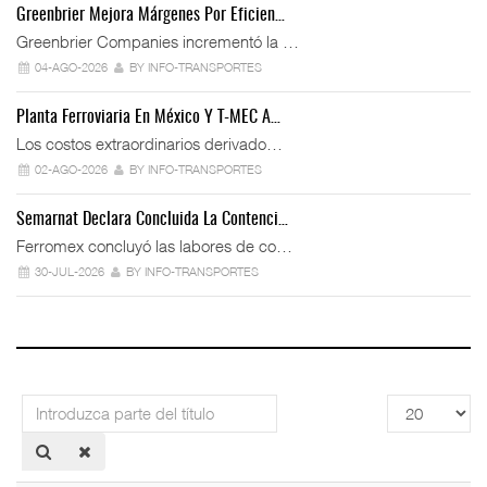
Greenbrier Mejora Márgenes Por Eficien…
Greenbrier Companies incrementó la …
04-AGO-2026
BY INFO-TRANSPORTES
Planta Ferroviaria En México Y T-MEC A…
Los costos extraordinarios derivado…
02-AGO-2026
BY INFO-TRANSPORTES
Semarnat Declara Concluida La Contenci…
Ferromex concluyó las labores de co…
30-JUL-2026
BY INFO-TRANSPORTES
Introduzca
Cantidad
parte
a
del
mostrar
título