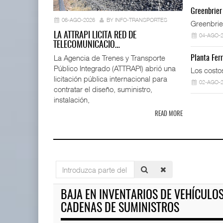
La ATTRAPI
Greenbrier
telecomuni
06-AGO-2026
BY INFO-TRANSPORTES
Greenbrie
06 AGO 
LA ATTRAPI LICITA RED DE
04-AGO-
TELECOMUNICACIO…
La Agencia de Trenes y Transporte
Planta Fer
Público Integrado (ATTRAPI) abrió una
AMANAC, treinta y nueve años
Los costo
navegando el cam ...
licitación pública internacional para
02-AGO-
05 AGO 2026
contratar el diseño, suministro,
instalación,
READ MORE
Miguel Ángel Bres encabezar
07 AGO 2026
ExxonMobil lleva mantenimien
Introduzca
05 AGO 2026
parte
TMAZ eleva 77% movimiento de
del
BAJA EN INVENTARIOS DE VEHÍCULO
carga suelta y s ...
título
05 AGO 2026
CADENAS DE SUMINISTROS
APM Terminals incrementa e
05 AGO 2026