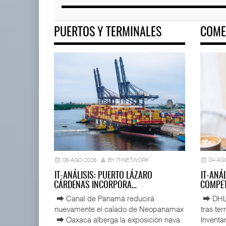
PUERTOS Y TERMINALES
COME
06-AGO-2026
BY IT-NETWORK
04-AG
IT-ANÁLISIS: PUERTO LÁZARO
IT-ANÁ
CÁRDENAS INCORPORA…
COMPET
⮕ Canal de Panamá reducirá
⮕ DHL d
nuevamente el calado de Neopanamax
tras te
⮕ Oaxaca alberga la exposición nava
Inventar