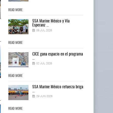
READ MORE
READ MORE
SSA Marine México y Vía
Miguel Ángel Bres encabezará
Miguel Ángel Bres encabezará
Esperanz ...
seguridad en CON ...
seguridad en CON ...
06 JUL 2026
07 AGO 2026
07 AGO 2026
READ MORE
READ MORE
ma
CICE gana espacio en el programa
...
02 JUL 2026
READ MORE
READ MORE
IT-ANÁLISIS: Puerto Lázaro
IT-ANÁLISIS: Puerto Lázaro
ga
SSA Marine México refuerza briga
Cárdenas incorpora ...
Cárdenas incorpora ...
...
06 AGO 2026
06 AGO 2026
29 JUN 2026
READ MORE
READ MORE