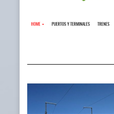
HOME
PUERTOS Y TERMINALES
TRENES
MSC incor
...
12 JUL 