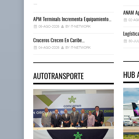
...
ANAM Ap
APM Terminals Incrementa Equipamiento…
02-AG
05-AGO-2026
BY IT-NETWORK
Logísti
Cruceros Crecen En Caribe…
30-JU
04-AGO-2026
BY IT-NETWORK
HUB 
AUTOTRANSPORTE