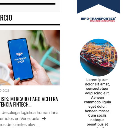
RCIO
O-2026
LISIS: MERCADO PAGO ACELERA
ENCIA FINTECH…
espliega logística humanitaria
rremotos en Venezuela ⮕
ios deficientes elev ...