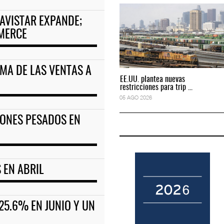
AVISTAR EXPANDE;
ciones para tripul
EE.UU. plantea nuevas restricciones para tripul
MMERCE
05 AGO 2026
MA DE LAS VENTAS A
EE.UU. plantea nuevas
EE.UU. plantea nuevas
restricciones para trip ...
restricciones para trip ...
05 AGO 2026
05 AGO 2026
IONES PESADOS EN
 EN ABRIL
25.6% EN JUNIO Y UN