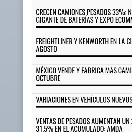
CRECEN CAMIONES PESADOS 33%; N
EE.UU. plantea nuevas restric
GIGANTE DE BATERÍAS Y EXPO ECO
05 AGO 2026
FREIGHTLINER Y KENWORTH EN LA CI
EE.UU. plantea nuevas
AGOSTO
restricciones para trip ...
05 AGO 2026
MÉXICO VENDE Y FABRICA MÁS CAM
OCTUBRE
VARIACIONES EN VEHÍCULOS NUEVOS
VENTAS DE PESADOS AUMENTAN UN 
31.5% EN EL ACUMULADO: AMDA