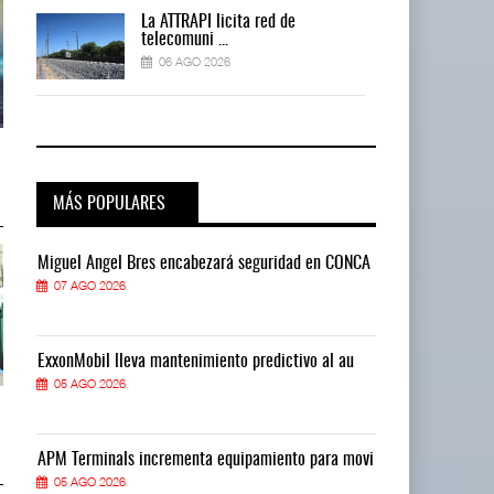
La ATTRAPI licita red de
telecomuni ...
06 AGO 2026
AMANAC, treinta y nueve años
AMANAC, treinta y nueve años
navegando el cam ...
navegando el cam ...
05 AGO 2026
05 AGO 2026
MÁS POPULARES
CA
Miguel Ángel Bres encabezará seguridad en CONCA
Miguel Ángel 
07 AGO 2026
07 AGO 2026
ExxonMobil lleva mantenimiento predictivo al au
ExxonMobil ll
05 AGO 2026
05 AGO 2026
TMAZ eleva 77% movimiento de
TMAZ eleva 77% movimiento de
carga suelta y s ...
carga suelta y s ...
05 AGO 2026
05 AGO 2026
vi
APM Terminals incrementa equipamiento para movi
APM Terminals
05 AGO 2026
05 AGO 2026