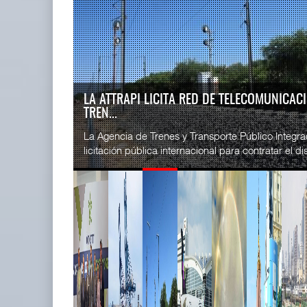
READ MORE
SSA Marin
Miguel Ángel Bres encabezará
Esperanz ..
seguridad en CON ...
06 JUL 
07 AGO 2026
LA ATTRAPI LICITA RED DE TELECOMUNICA
TREN...
READ MORE
La Agencia de Trenes y Transporte Público Integr
CICE gana
licitación pública internacional para contratar el dis
...
02 JUL 
READ MORE
IT-ANÁLISIS: Puerto Lázaro
SSA Marin
Cárdenas incorpora ...
...
06 AGO 2026
29 JUN 
READ MORE