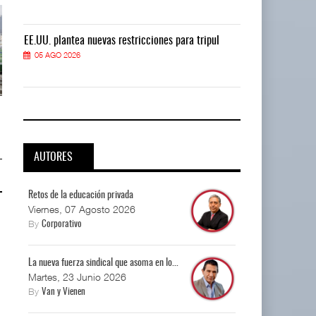
EE.UU. plantea nuevas restricciones para tripul
EE.UU. plantea
05 AGO 2026
05 AGO 2026
EE.UU. plantea nuevas
EE.UU. plantea nuevas
restricciones para trip ...
restricciones para trip ...
05 AGO 2026
05 AGO 2026
AUTORES
Retos de la educación privada
Viernes, 07 Agosto 2026
By
Corporativo
La nueva fuerza sindical que asoma en lo...
Martes, 23 Junio 2026
By
Van y Vienen