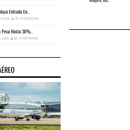
laza Entrada En…
IT-ANÁLISIS: Manifestación Electrónica
Endurece…
O-2026
BY IT-NETWORK
29-JUL-2026
BY IT-NETWORK
ca Pesa Hasta 30%…
Exportaciones Elevan Superávit Comerci
L-2026
BY IT-NETWORK
29-JUL-2026
BY IT-NETWORK
AÉREO