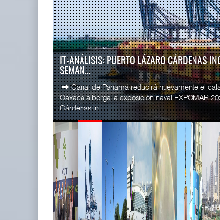
READ MORE
SSA Marin
Miguel Ángel Bres encabezará
Esperanz ..
seguridad en CON ...
06 JUL 
07 AGO 2026
LA ATTRAPI LICITA RED DE TELECOMUNICA
TREN...
READ MORE
La Agencia de Trenes y Transporte Público Integr
CICE gana
licitación pública internacional para contratar el dis
...
02 JUL 
READ MORE
IT-ANÁLISIS: Puerto Lázaro
SSA Marin
Cárdenas incorpora ...
...
06 AGO 2026
29 JUN 
READ MORE