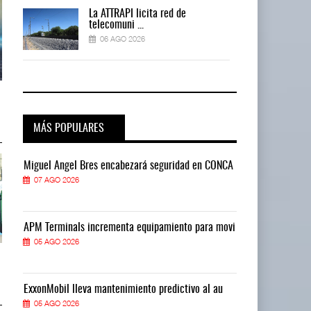
La ATTRAPI licita red de
telecomuni ...
06 AGO 2026
AMANAC, treinta y nueve años
AMANAC, treinta y nueve años
navegando el cam ...
navegando el cam ...
05 AGO 2026
05 AGO 2026
MÁS POPULARES
CA
Miguel Ángel Bres encabezará seguridad en CONCA
Miguel Ángel 
07 AGO 2026
07 AGO 2026
vi
APM Terminals incrementa equipamiento para movi
APM Terminals
05 AGO 2026
05 AGO 2026
TMAZ eleva 77% movimiento de
TMAZ eleva 77% movimiento de
carga suelta y s ...
carga suelta y s ...
05 AGO 2026
05 AGO 2026
ExxonMobil lleva mantenimiento predictivo al au
ExxonMobil ll
05 AGO 2026
05 AGO 2026