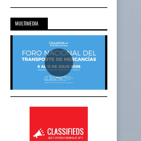
Cadena De Frío, Clave…
20-JUL-2026
BY IT-NETWORK
MULTIMEDIA
Onest SmartLogistics Impulsa Tecnología…
al…
16-JUL-2026
BY IT-NETWORK