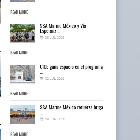
READ MORE
READ MORE
SSA Marine México y Vía
Miguel Ángel Bres encabezará
Miguel Ángel Bres encabezará
Esperanz ...
seguridad en CON ...
seguridad en CON ...
06 JUL 2026
07 AGO 2026
07 AGO 2026
READ MORE
READ MORE
ma
CICE gana espacio en el programa
...
02 JUL 2026
READ MORE
READ MORE
IT-ANÁLISIS: Puerto Lázaro
IT-ANÁLISIS: Puerto Lázaro
ga
SSA Marine México refuerza briga
Cárdenas incorpora ...
Cárdenas incorpora ...
...
06 AGO 2026
06 AGO 2026
29 JUN 2026
READ MORE
READ MORE