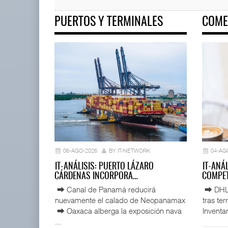
PUERTOS Y TERMINALES
COME
IT-ANÁLISIS: Primera mujer di
02 AGO 2026
EE.UU. plantea nuevas
restricciones para trip ...
05 AGO 2026
06-AGO-2026
BY IT-NETWORK
04-AG
IT-ANÁLISIS: PUERTO LÁZARO
IT-ANÁ
CÁRDENAS INCORPORA…
COMPET
⮕ Canal de Panamá reducirá
⮕ DHL d
nuevamente el calado de Neopanamax
tras te
⮕ Oaxaca alberga la exposición nava
Inventar
...