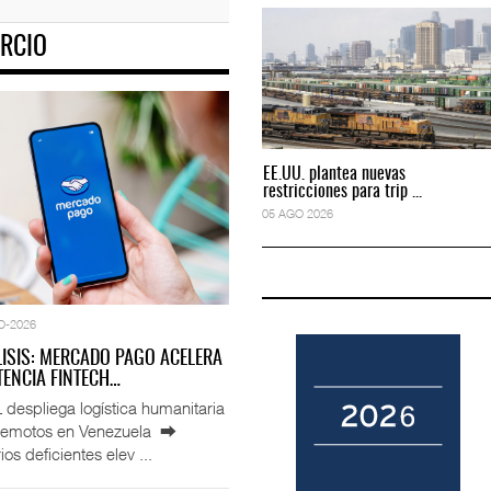
RCIO
rigirá IATA tras o
IT-ANÁLISIS: Primera mujer dirigirá IATA tras o
02 AGO 2026
EE.UU. plantea nuevas
EE.UU. plantea nuevas
restricciones para trip ...
restricciones para trip ...
05 AGO 2026
05 AGO 2026
O-2026
LISIS: MERCADO PAGO ACELERA
ENCIA FINTECH…
espliega logística humanitaria
rremotos en Venezuela ⮕
ios deficientes elev ...