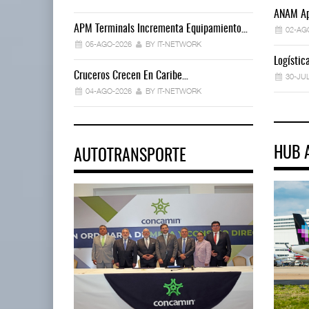
ANAM Ap
APM Terminals Incrementa Equipamiento…
02-AG
05-AGO-2026
BY IT-NETWORK
Logísti
Cruceros Crecen En Caribe…
30-JU
04-AGO-2026
BY IT-NETWORK
HUB 
AUTOTRANSPORTE