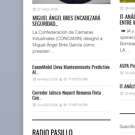
06-AG
07-AGO-2026
IT-ANÁ
MIGUEL ÁNGEL BRES ENCABEZARÁ
ENTRE
SEGURIDAD…
⮕ IA y 
La Confederación de Cámaras
operac
Industriales (CONCAMIN) designó a
Bombard
Miguel Ángel Bres García como
LA ...
presiden ...
ASPA Pid
ExxonMobil Lleva Mantenimiento Predictivo
La Implement
Al…
04-AG
03-AGO-202
05-AGO-2026
BY IT-NETWORK
IT-ANÁLI
Trump Revoca
Corredor Jalisco-Nayarit Renueva Flota
02-AG
02-AGO-202
Con…
04-AGO-2026
BY IT-NETWORK
Suscríb
RADIO PASILLO