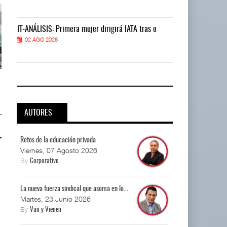
IT-ANÁLISIS: Primera mujer dirigirá IATA tras o
IT-ANÁLISIS: P
02 AGO 2026
02 AGO 2026
EE.UU. plantea nuevas
EE.UU. plantea nuevas
restricciones para trip ...
restricciones para trip ...
05 AGO 2026
05 AGO 2026
AUTORES
Retos de la educación privada
Viernes, 07 Agosto 2026
By
Corporativo
La nueva fuerza sindical que asoma en lo...
Martes, 23 Junio 2026
By
Van y Vienen