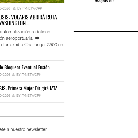
O-2026
BY IT-NETWORK
LISIS: VOLARIS ABRIRÁ RUTA
 WASHINGTON…
automatización redefinen
ión aeroportuaria ⮕
ier exhibe Challenger 3500 en
e Bloquear Eventual Fusión…
IT-ANÁLISIS: Toyota Formaliza Empresa
ación De ENAMOV Enfrenta…
Déficit De Operadores Cambia Estrategia…
Para…
O-2026
BY IT-NETWORK
6
BY IT-NETWORK
30-JUL-2026
BY IT-NETWORK
30-JUL-2026
BY IT-NETWORK
SIS: Primera Mujer Dirigirá IATA…
 Miles De Licencias…
Ford Apuesta Por El Talento…
IT-ANÁLISIS: Iberia Inicia Vuelos A…
O-2026
BY IT-NETWORK
6
BY IT-NETWORK
30-JUL-2026
BY IT-NETWORK
27-JUL-2026
BY IT-NETWORK
ete a nuestro newsletter