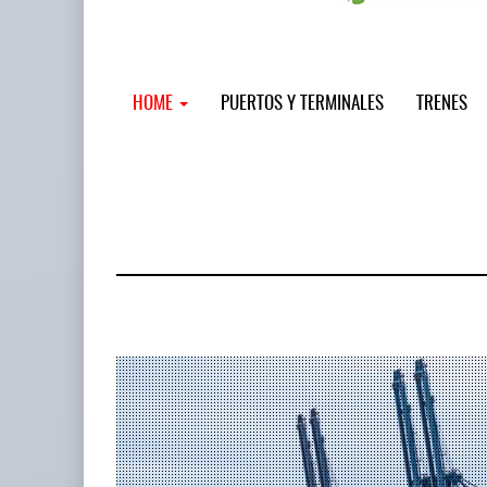
HOME
PUERTOS Y TERMINALES
TRENES
MSC incor
...
12 JUL 