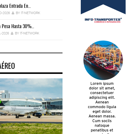
laza Entrada En…
IT-ANÁLISIS: Manifestación Electrónica
Endurece…
O-2026
BY IT-NETWORK
29-JUL-2026
BY IT-NETWORK
ca Pesa Hasta 30%…
Exportaciones Elevan Superávit Comerci
L-2026
BY IT-NETWORK
29-JUL-2026
BY IT-NETWORK
AÉREO