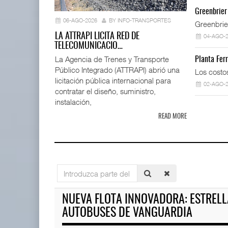
La ATTRAPI
Greenbrier
telecomuni
06-AGO-2026
BY INFO-TRANSPORTES
Greenbrie
06 AGO 
LA ATTRAPI LICITA RED DE
04-AGO-
TELECOMUNICACIO…
La Agencia de Trenes y Transporte
Planta Fer
Público Integrado (ATTRAPI) abrió una
AMANAC, treinta y nueve años
Los costo
navegando el cam ...
licitación pública internacional para
02-AGO-
05 AGO 2026
contratar el diseño, suministro,
instalación,
READ MORE
Miguel Ángel Bres encabezar
07 AGO 2026
APM Terminals incrementa e
Introduzca
05 AGO 2026
parte
TMAZ eleva 77% movimiento de
del
NUEVA FLOTA INNOVADORA: ESTRELL
carga suelta y s ...
título
05 AGO 2026
AUTOBUSES DE VANGUARDIA
ExxonMobil lleva mantenimien
05 AGO 2026