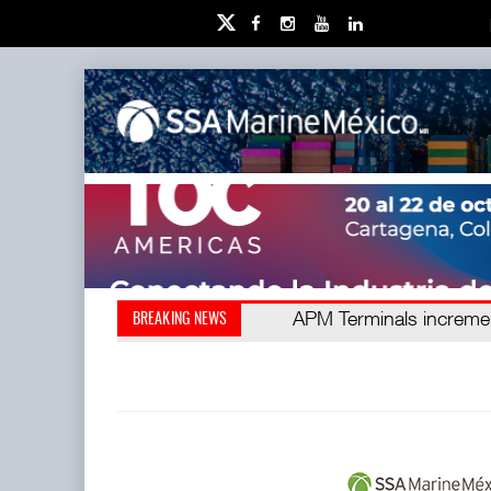
EE.UU. plantea nuevas res
APM Terminals increme
BREAKING NEWS
cinco Terminal T