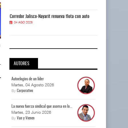
Corredor Jalisco-Nayarit renueva flota con auto
Corredor Jalis
04 AGO 2026
04 AGO 2026
n
ASPA pide bloquear eventual fusión
ASPA pide bloquear eventual fus
de Viva y ...
de Viva y ...
04 AGO 2026
04 AGO 2026
AUTORES
Autoelogios de un líder
Martes, 04 Agosto 2026
By
Corporativo
La nueva fuerza sindical que asoma en lo...
Martes, 23 Junio 2026
By
Van y Vienen