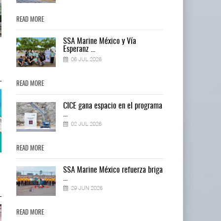
READ MORE
READ MORE
SSA Marine México y Vía
EE.UU. plantea nuevas
EE.UU. plantea nuevas
Esperanz ...
restricciones para trip ...
restricciones para trip ...
06 JUL 2026
05 AGO 2026
05 AGO 2026
READ MORE
READ MORE
ma
CICE gana espacio en el programa
...
02 JUL 2026
READ MORE
READ MORE
APM Terminals incrementa
APM Terminals incrementa
ga
SSA Marine México refuerza briga
equipamiento para mo ...
equipamiento para mo ...
...
05 AGO 2026
05 AGO 2026
29 JUN 2026
READ MORE
READ MORE