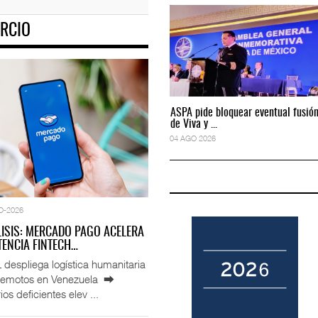
RCIO
eva flota con auto
Corredor Jalisco-Nayarit renueva flota con auto
04 AGO 2026
ASPA pide bloquear eventual fusión
ASPA pide bloquear eventual fusió
de Viva y ...
de Viva y ...
04 AGO 2026
04 AGO 2026
O-2026
LISIS: MERCADO PAGO ACELERA
ENCIA FINTECH…
espliega logística humanitaria
rremotos en Venezuela ⮕
ios deficientes elev ...