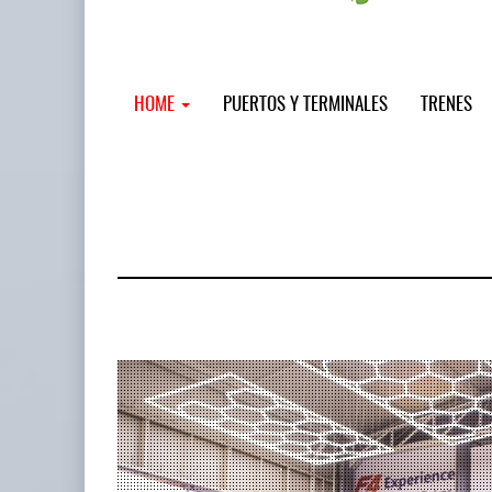
HOME
PUERTOS Y TERMINALES
TRENES
MSC incor
...
12 JUL 