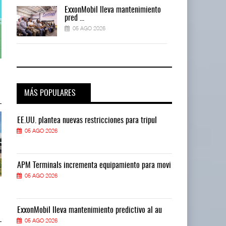
o
ExxonMobil lleva mantenimiento
pred ...
05 AGO 2026
Corredor del Istmo destraba ramal
Corredor del Istmo destraba ram
ferroviario ...
ferroviario ...
04 AGO 2026
04 AGO 2026
MÁS POPULARES
EE.UU. plantea nuevas restricciones para tripul
EE.UU. plantea
05 AGO 2026
05 AGO 2026
vi
APM Terminals incrementa equipamiento para movi
APM Terminals
05 AGO 2026
05 AGO 2026
Corredor Jalisco-Nayarit renueva
Corredor Jalisco-Nayarit renueva
flota con au ...
flota con au ...
04 AGO 2026
04 AGO 2026
ExxonMobil lleva mantenimiento predictivo al au
ExxonMobil ll
05 AGO 2026
05 AGO 2026