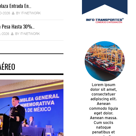
laza Entrada En…
IT-ANÁLISIS: Manifestación Electrónica
Endurece…
O-2026
BY IT-NETWORK
29-JUL-2026
BY IT-NETWORK
ca Pesa Hasta 30%…
Exportaciones Elevan Superávit Comerci
L-2026
BY IT-NETWORK
29-JUL-2026
BY IT-NETWORK
AÉREO