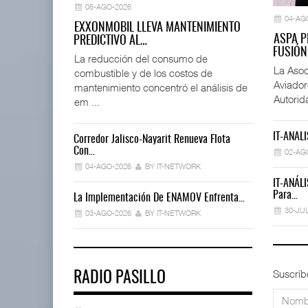
05-AGO-2026
04-AG
EXXONMOBIL LLEVA MANTENIMIENTO
ASPA P
PREDICTIVO AL…
FUSIÓN
La reducción del consumo de
La Asoc
combustible y de los costos de
Aviador
mantenimiento concentró el análisis de
Autorid
em ...
IT-ANÁLI
Corredor Jalisco-Nayarit Renueva Flota
Trump Revoca
Con…
02-AG
02-AGO-202
04-AGO-2026
BY IT-NETWORK
IT-ANÁLI
Déficit De O
Para…
La Implementación De ENAMOV Enfrenta…
30-JUL-2026
30-JU
03-AGO-2026
BY IT-NETWORK
Suscríb
RADIO PASILLO