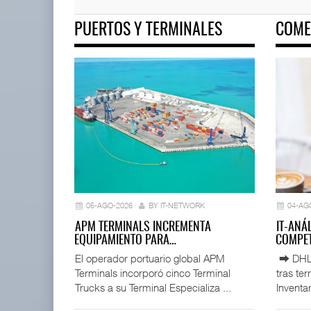
PUERTOS Y TERMINALES
COME
Corredor Jalisco-Nayarit renu
04 AGO 2026
ASPA pide bloquear eventual fusión
de Viva y ...
04 AGO 2026
05-AGO-2026
BY IT-NETWORK
04-AG
APM TERMINALS INCREMENTA
IT-ANÁ
EQUIPAMIENTO PARA…
COMPET
El operador portuario global APM
⮕ DHL d
Terminals incorporó cinco Terminal
tras te
Trucks a su Terminal Especializa ...
Inventar