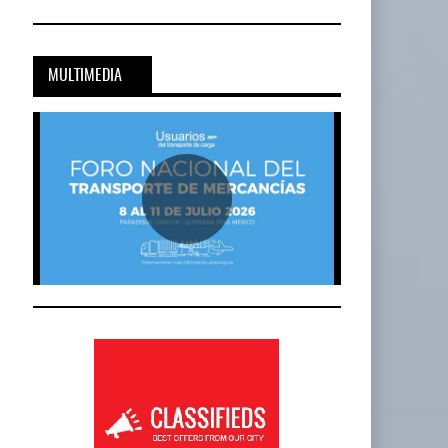
Cadena De Frío, Clave…
20-JUL-2026
BY IT-NETWORK
MULTIMEDIA
Onest SmartLogistics Impulsa Tecnología…
al…
16-JUL-2026
BY IT-NETWORK