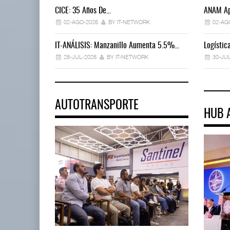
CICE: 35 Años De…
ANAM Ap
02-AGO-2026
BY IT-NETWORK
02-AG
IT-ANÁLISIS: Manzanillo Aumenta 5.5%…
Logísti
28-JUL-2026
BY IT-NETWORK
30-JU
AUTOTRANSPORTE
HUB 