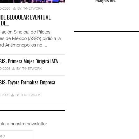
O-2026
BY IT-NETWORK
IDE BLOQUEAR EVENTUAL
 DE…
iación Sindical de Pilotos
es de México (ASPA) pidió a la
ad Antimonopolios no ...
SIS: Primera Mujer Dirigirá IATA…
IT-ANÁLISIS: Iberia Inicia Vuelos A…
 Miles De Licencias…
Ford Apuesta Por El Talento…
O-2026
BY IT-NETWORK
27-JUL-2026
BY IT-NETWORK
6
BY IT-NETWORK
30-JUL-2026
BY IT-NETWORK
SIS: Toyota Formaliza Empresa
IT-ANÁLISIS: Air Canada Y Airbus…
peradores Cambia Estrategia…
TRAXION Reestructura Negocio De Carga…
24-JUL-2026
BY IT-NETWORK
BY IT-NETWORK
29-JUL-2026
BY IT-NETWORK
L-2026
BY IT-NETWORK
ete a nuestro newsletter