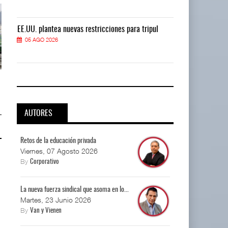
EE.UU. plantea nuevas restricciones para tripul
EE.UU. plantea
05 AGO 2026
05 AGO 2026
EE.UU. plantea nuevas
EE.UU. plantea nuevas
restricciones para trip ...
restricciones para trip ...
05 AGO 2026
05 AGO 2026
AUTORES
Retos de la educación privada
Viernes, 07 Agosto 2026
By
Corporativo
La nueva fuerza sindical que asoma en lo...
Martes, 23 Junio 2026
By
Van y Vienen