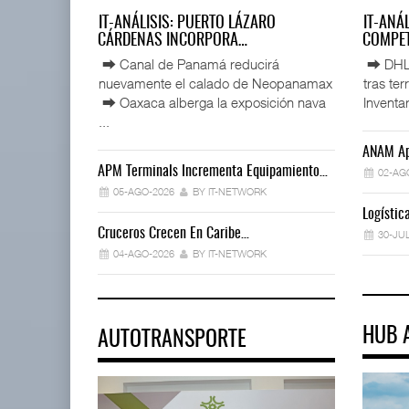
IT-ANÁLISIS: PUERTO LÁZARO
IT-ANÁ
CÁRDENAS INCORPORA…
COMPET
⮕ Canal de Panamá reducirá
⮕ DHL d
nuevamente el calado de Neopanamax
tras te
⮕ Oaxaca alberga la exposición nava
Inventar
...
ANAM Ap
APM Terminals Incrementa Equipamiento…
02-AG
05-AGO-2026
BY IT-NETWORK
Logísti
Cruceros Crecen En Caribe…
30-JU
04-AGO-2026
BY IT-NETWORK
HUB 
AUTOTRANSPORTE