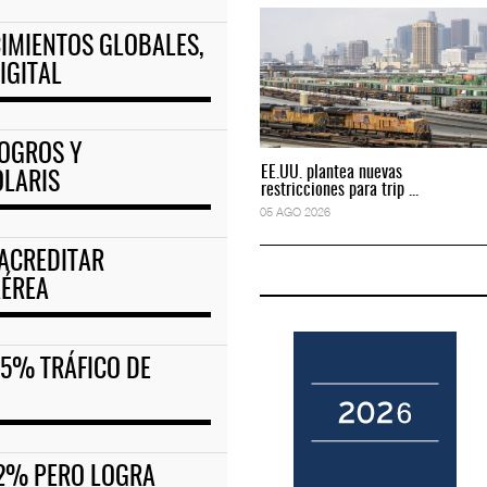
IMIENTOS GLOBALES,
ciones para tripul
EE.UU. plantea nuevas restricciones para tripul
IGITAL
05 AGO 2026
LOGROS Y
EE.UU. plantea nuevas
EE.UU. plantea nuevas
OLARIS
restricciones para trip ...
restricciones para trip ...
05 AGO 2026
05 AGO 2026
 ACREDITAR
AÉREA
9.5% TRÁFICO DE
 12% PERO LOGRA