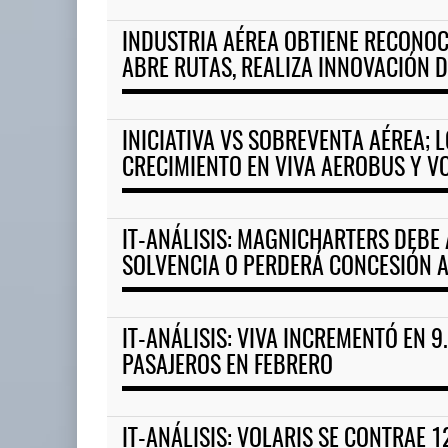
INDUSTRIA AÉREA OBTIENE RECONOC
EE.UU. plantea nuevas restric
ABRE RUTAS, REALIZA INNOVACIÓN D
05 AGO 2026
INICIATIVA VS SOBREVENTA AÉREA; 
EE.UU. plantea nuevas
CRECIMIENTO EN VIVA AEROBUS Y V
restricciones para trip ...
05 AGO 2026
IT-ANÁLISIS: MAGNICHARTERS DEBE
SOLVENCIA O PERDERÁ CONCESIÓN 
IT-ANÁLISIS: VIVA INCREMENTÓ EN 
PASAJEROS EN FEBRERO
IT-ANÁLISIS: VOLARIS SE CONTRAE