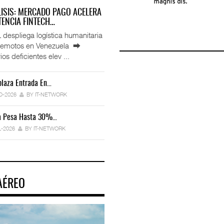
LISIS: MERCADO PAGO ACELERA
ENCIA FINTECH…
espliega logística humanitaria
rremotos en Venezuela ⮕
ios deficientes elev ...
laza Entrada En…
IT-ANÁLISIS: Manifestación Electrónica
Endurece…
O-2026
BY IT-NETWORK
29-JUL-2026
BY IT-NETWORK
ca Pesa Hasta 30%…
Exportaciones Elevan Superávit Comerci
L-2026
BY IT-NETWORK
29-JUL-2026
BY IT-NETWORK
AÉREO