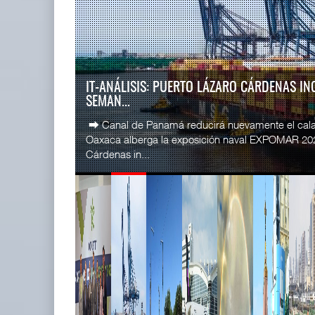
READ MORE
SSA Marin
Miguel Ángel Bres encabezará
Esperanz ..
seguridad en CON ...
06 JUL 
07 AGO 2026
LA ATTRAPI LICITA RED DE TELECOMUNICA
TREN...
READ MORE
La Agencia de Trenes y Transporte Público Integr
CICE gana
licitación pública internacional para contratar el dis
...
02 JUL 
READ MORE
IT-ANÁLISIS: Puerto Lázaro
SSA Marin
Cárdenas incorpora ...
...
06 AGO 2026
29 JUN 
READ MORE