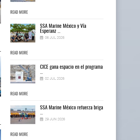
READ MORE
READ MORE
SSA Marine México y Vía
Miguel Ángel Bres encabezará
Miguel Ángel Bres encabezará
Esperanz ...
seguridad en CON ...
seguridad en CON ...
06 JUL 2026
07 AGO 2026
07 AGO 2026
READ MORE
READ MORE
ma
CICE gana espacio en el programa
...
02 JUL 2026
READ MORE
READ MORE
IT-ANÁLISIS: Puerto Lázaro
IT-ANÁLISIS: Puerto Lázaro
ga
SSA Marine México refuerza briga
Cárdenas incorpora ...
Cárdenas incorpora ...
...
06 AGO 2026
06 AGO 2026
29 JUN 2026
READ MORE
READ MORE