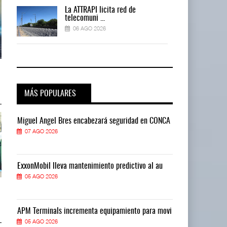
La ATTRAPI licita red de
telecomuni ...
06 AGO 2026
AMANAC, treinta y nueve años
AMANAC, treinta y nueve años
navegando el cam ...
navegando el cam ...
05 AGO 2026
05 AGO 2026
MÁS POPULARES
CA
Miguel Ángel Bres encabezará seguridad en CONCA
Miguel Ángel 
07 AGO 2026
07 AGO 2026
ExxonMobil lleva mantenimiento predictivo al au
ExxonMobil ll
05 AGO 2026
05 AGO 2026
TMAZ eleva 77% movimiento de
TMAZ eleva 77% movimiento de
carga suelta y s ...
carga suelta y s ...
05 AGO 2026
05 AGO 2026
vi
APM Terminals incrementa equipamiento para movi
APM Terminals
05 AGO 2026
05 AGO 2026