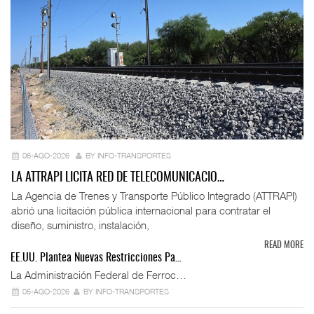
06-AGO-2026
BY INFO-TRANSPORTES
LA ATTRAPI LICITA RED DE TELECOMUNICACIO…
La Agencia de Trenes y Transporte Público Integrado (ATTRAPI)
abrió una licitación pública internacional para contratar el
diseño, suministro, instalación,
READ MORE
EE.UU. Plantea Nuevas Restricciones Pa…
La Administración Federal de Ferroc…
05-AGO-2026
BY INFO-TRANSPORTES