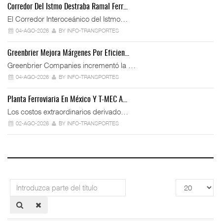
Corredor Del Istmo Destraba Ramal Ferr…
El Corredor Interoceánico del Istmo…
04-AGO-2026
BY INFO-TRANSPORTES
Greenbrier Mejora Márgenes Por Eficien…
Greenbrier Companies incrementó la …
04-AGO-2026
BY INFO-TRANSPORTES
Planta Ferroviaria En México Y T-MEC A…
Los costos extraordinarios derivado…
02-AGO-2026
BY INFO-TRANSPORTES
Introduzca
Cantidad
parte
a
del
mostrar
título