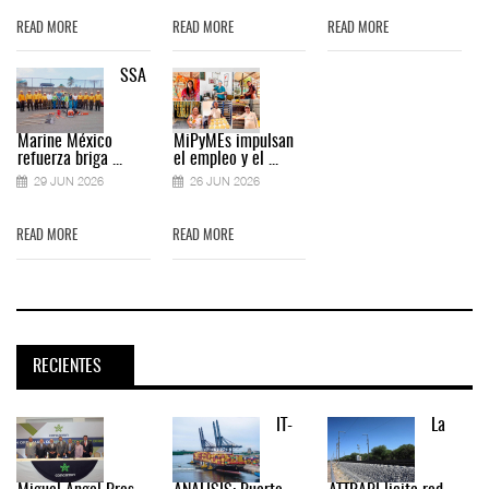
READ MORE
READ MORE
READ MORE
SSA
Marine México
MiPyMEs impulsan
refuerza briga ...
el empleo y el ...
29 JUN 2026
26 JUN 2026
READ MORE
READ MORE
RECIENTES
IT-
La