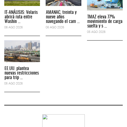
IT-ANÁLISIS: Volaris
AMANAC, treinta y
abrirá ruta entre
nueve años
TMAZ eleva 77%
Washin ...
navegando el cam ...
movimiento de carga
suelta y s ...
06 AGO 2026
05 AGO 2026
05 AGO 2026
EE.UU. plantea
nuevas restricciones
para trip ...
05 AGO 2026