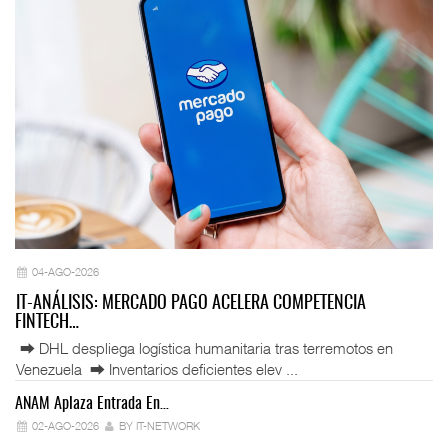
04-AGO-2026
IT-ANÁLISIS: MERCADO PAGO ACELERA COMPETENCIA
FINTECH…
⮕ DHL despliega logística humanitaria tras terremotos en
Venezuela ⮕ Inventarios deficientes elev ...
ANAM Aplaza Entrada En…
IT
02-AGO-2026
BY IT-NETWORK