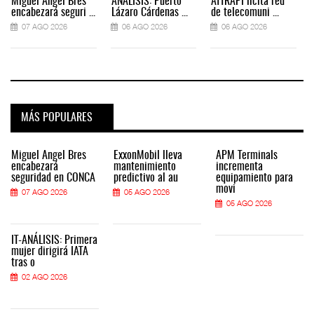
Miguel Ángel Bres
ANÁLISIS: Puerto
ATTRAPI licita red
encabezará seguri ...
Lázaro Cárdenas ...
de telecomuni ...
07 AGO 2026
06 AGO 2026
06 AGO 2026
MÁS POPULARES
Miguel Ángel Bres
ExxonMobil lleva
APM Terminals
encabezará
mantenimiento
incrementa
seguridad en CONCA
predictivo al au
equipamiento para
movi
07 AGO 2026
05 AGO 2026
05 AGO 2026
IT-ANÁLISIS: Primera
mujer dirigirá IATA
tras o
02 AGO 2026