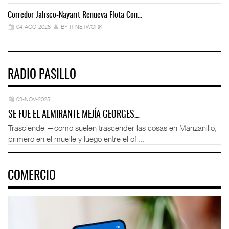
Corredor Jalisco-Nayarit Renueva Flota Con…
Tr
04-AGO-2026
BY IT-NETWORK
RADIO PASILLO
03-NOV-2025
SE FUE EL ALMIRANTE MEJÍA GEORGES…
Trasciende —como suelen trascender las cosas en Manzanillo,
primero en el muelle y luego entre el of ...
COMERCIO