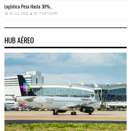
Logística Pesa Hasta 30%…
Ex
30-JUL-2026
BY IT-NETWORK
HUB AÉREO