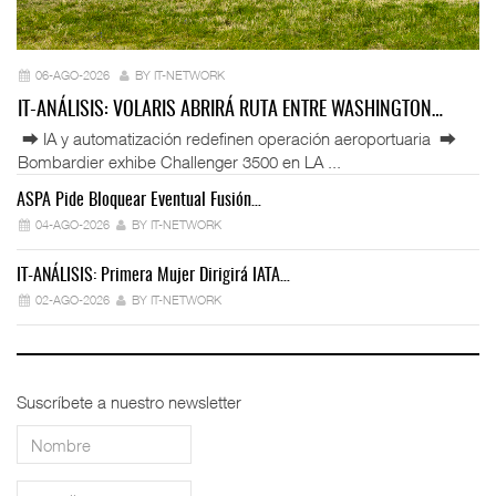
06-AGO-2026
BY IT-NETWORK
IT-ANÁLISIS: VOLARIS ABRIRÁ RUTA ENTRE WASHINGTON…
⮕ IA y automatización redefinen operación aeroportuaria ⮕
Bombardier exhibe Challenger 3500 en LA ...
ASPA Pide Bloquear Eventual Fusión…
IT
04-AGO-2026
BY IT-NETWORK
IT-ANÁLISIS: Primera Mujer Dirigirá IATA…
IT
02-AGO-2026
BY IT-NETWORK
Suscríbete a nuestro newsletter