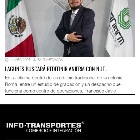
14-ABR-2026
BY IT-NETWORK
LAGUNES BUSCARÁ REDEFINIR ANIERM CON NUE…
En su oficina dentro de un edificio tradicional de la colonia
Roma, entre un estudio de grabación y un despacho que
funciona como centro de operaciones, Francisco Javie