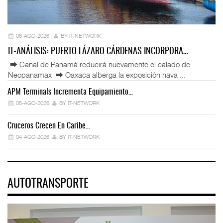
06-AGO-2026
BY IT-NETWORK
IT-ANÁLISIS: PUERTO LÁZARO CÁRDENAS INCORPORA…
⮕ Canal de Panamá reducirá nuevamente el calado de
Neopanamax ⮕ Oaxaca alberga la exposición nava ...
APM Terminals Incrementa Equipamiento…
05-AGO-2026
BY IT-NETWORK
Cruceros Crecen En Caribe…
04-AGO-2026
BY IT-NETWORK
AUTOTRANSPORTE