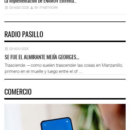
La Implementación De ENAMOV Enfrenta…
Dé
03-AGO-2026
BY IT-NETWORK
RADIO PASILLO
03-NOV-2025
SE FUE EL ALMIRANTE MEJÍA GEORGES…
Trasciende —como suelen trascender las cosas en Manzanillo,
primero en el muelle y luego entre el of ...
COMERCIO