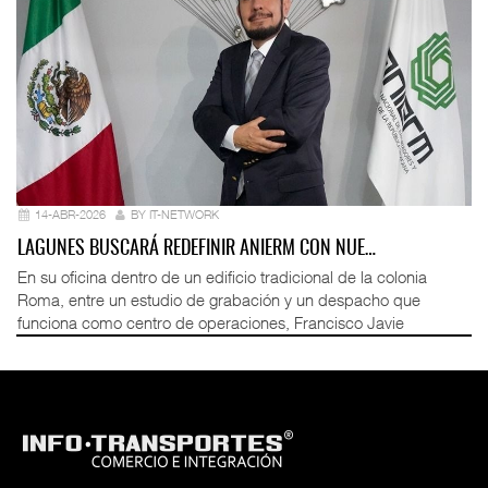
14-ABR-2026
BY IT-NETWORK
LAGUNES BUSCARÁ REDEFINIR ANIERM CON NUE…
En su oficina dentro de un edificio tradicional de la colonia
Roma, entre un estudio de grabación y un despacho que
funciona como centro de operaciones, Francisco Javie