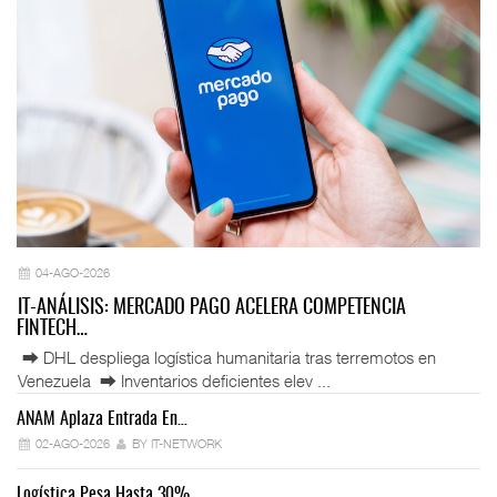
04-AGO-2026
IT-ANÁLISIS: MERCADO PAGO ACELERA COMPETENCIA
FINTECH…
⮕ DHL despliega logística humanitaria tras terremotos en
Venezuela ⮕ Inventarios deficientes elev ...
ANAM Aplaza Entrada En…
IT
02-AGO-2026
BY IT-NETWORK
Logística Pesa Hasta 30%…
Ex