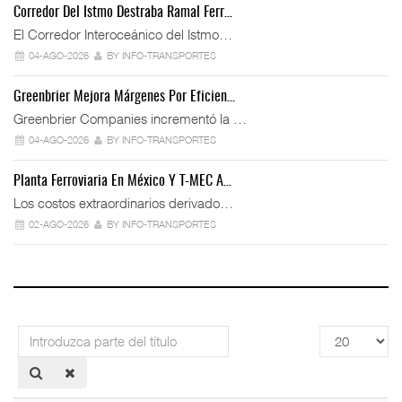
Corredor Del Istmo Destraba Ramal Ferr…
El Corredor Interoceánico del Istmo…
04-AGO-2026
BY INFO-TRANSPORTES
Greenbrier Mejora Márgenes Por Eficien…
Greenbrier Companies incrementó la …
04-AGO-2026
BY INFO-TRANSPORTES
Planta Ferroviaria En México Y T-MEC A…
Los costos extraordinarios derivado…
02-AGO-2026
BY INFO-TRANSPORTES
Introduzca
Cantidad
parte
a
del
mostrar
título