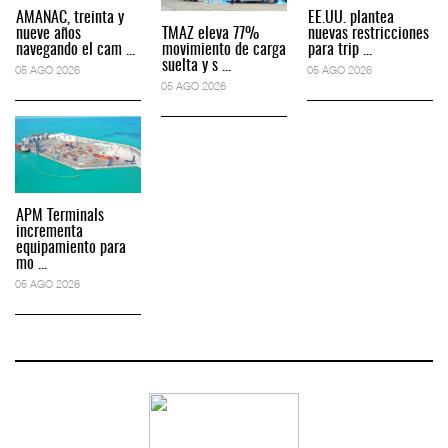
AMANAC, treinta y
EE.UU. plantea
nueve años
TMAZ eleva 77%
nuevas restricciones
navegando el cam ...
movimiento de carga
para trip ...
suelta y s ...
05 AGO 2026
05 AGO 2026
05 AGO 2026
APM Terminals
incrementa
equipamiento para
mo ...
05 AGO 2026