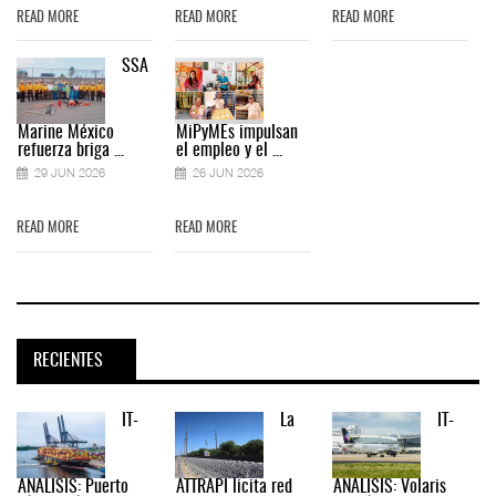
READ MORE
READ MORE
READ MORE
SSA
Marine México
MiPyMEs impulsan
refuerza briga ...
el empleo y el ...
29 JUN 2026
26 JUN 2026
READ MORE
READ MORE
RECIENTES
IT-
La
IT-
ANÁLISIS: Puerto
ATTRAPI licita red
ANÁLISIS: Volaris