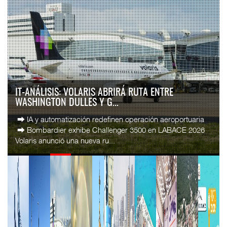
IT-ANÁLISIS: VOLARIS ABRIRÁ RUTA ENTRE
WASHINGTON DULLES Y G...
⮕ IA y automatización redefinen operación aeroportuaria
⮕ Bombardier exhibe Challenger 3500 en LABACE 2026
Volaris anunció una nueva ru...