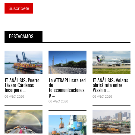
DESTACAMOS
IT-ANÁLISIS: Puerto
La ATTRAPI licita red
IT-ANÁLISIS: Volaris
Lázaro Cárdenas
de
abrirá ruta entre
incorpora ...
telecomunicaciones
Washin ...
p ...
06 AGO 2026
06 AGO 2026
06 AGO 2026