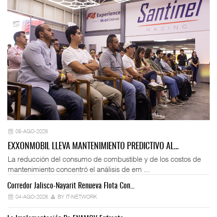
05-AGO-2026
EXXONMOBIL LLEVA MANTENIMIENTO PREDICTIVO AL…
La reducción del consumo de combustible y de los costos de
mantenimiento concentró el análisis de em ...
Corredor Jalisco-Nayarit Renueva Flota Con…
Tr
04-AGO-2026
BY IT-NETWORK