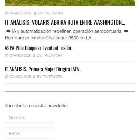
06-AGO-2026
BY IT-NETWORK
IT-ANÁLISIS: VOLARIS ABRIRÁ RUTA ENTRE WASHINGTON…
⮕ IA y automatización redefinen operación aeroportuaria ⮕
Bombardier exhibe Challenger 3500 en LA ...
ASPA Pide Bloquear Eventual Fusión…
IT
04-AGO-2026
BY IT-NETWORK
IT-ANÁLISIS: Primera Mujer Dirigirá IATA…
IT
02-AGO-2026
BY IT-NETWORK
Suscríbete a nuestro newsletter