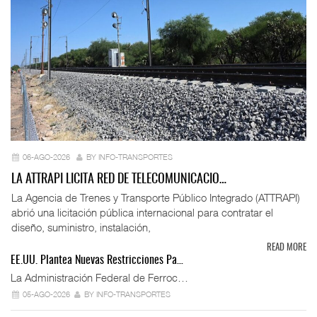
06-AGO-2026
BY INFO-TRANSPORTES
LA ATTRAPI LICITA RED DE TELECOMUNICACIO…
La Agencia de Trenes y Transporte Público Integrado (ATTRAPI)
abrió una licitación pública internacional para contratar el
diseño, suministro, instalación,
READ MORE
EE.UU. Plantea Nuevas Restricciones Pa…
La Administración Federal de Ferroc…
05-AGO-2026
BY INFO-TRANSPORTES