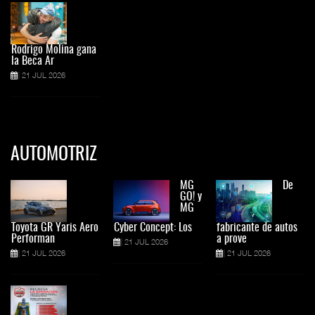
Rodrigo Molina gana
la Beca Ar
21 JUL 2026
AUTOMOTRIZ
MG
De
GO! y
MG
Toyota GR Yaris Aero
Cyber Concept: Los
fabricante de autos
Performan
a prove
21 JUL 2026
21 JUL 2026
21 JUL 2026