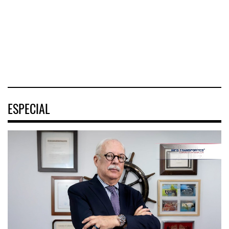
Tehuantepec (CIIT)
Nayarit inició la
Aviadores de
destrabó
México (ASPA)
pidió
04 AGO 2026
04 AGO 2026
04 AGO 2026
ESPECIAL