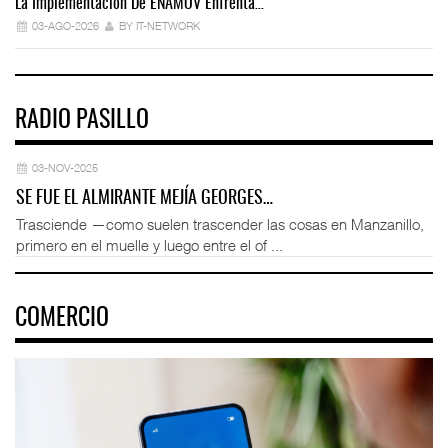
La Implementación De ENAMOV Enfrenta…
Dé
03-AGO-2026
BY IT-NETWORK
RADIO PASILLO
03-NOV-2025
SE FUE EL ALMIRANTE MEJÍA GEORGES…
Trasciende —como suelen trascender las cosas en Manzanillo,
primero en el muelle y luego entre el of ...
COMERCIO