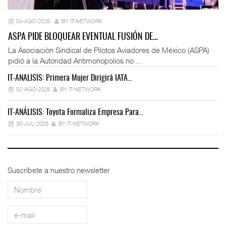
04-AGO-2026
BY IT-NETWORK
ASPA PIDE BLOQUEAR EVENTUAL FUSIÓN DE…
La Asociación Sindical de Pilotos Aviadores de México (ASPA)
pidió a la Autoridad Antimonopolios no ...
IT-ANÁLISIS: Primera Mujer Dirigirá IATA…
IT
02-AGO-2026
BY IT-NETWORK
IT-ANÁLISIS: Toyota Formaliza Empresa Para…
IT
30-JUL-2026
BY IT-NETWORK
Suscríbete a nuestro newsletter