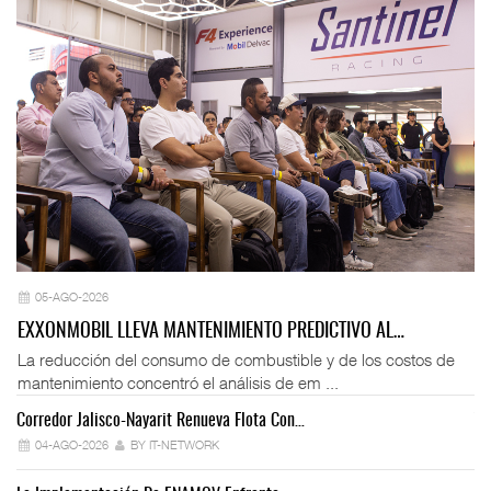
05-AGO-2026
EXXONMOBIL LLEVA MANTENIMIENTO PREDICTIVO AL…
La reducción del consumo de combustible y de los costos de
mantenimiento concentró el análisis de em ...
Corredor Jalisco-Nayarit Renueva Flota Con…
Tr
04-AGO-2026
BY IT-NETWORK