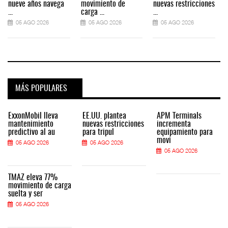
nueve años navega
movimiento de
nuevas restricciones
...
carga ...
...
.
05 AGO 2026
05 AGO 2026
05 AGO 2026
MÁS POPULARES
ExxonMobil lleva
EE.UU. plantea
APM Terminals
mantenimiento
nuevas restricciones
incrementa
predictivo al au
para tripul
equipamiento para
movi
05 AGO 2026
05 AGO 2026
05 AGO 2026
TMAZ eleva 77%
movimiento de carga
suelta y ser
05 AGO 2026