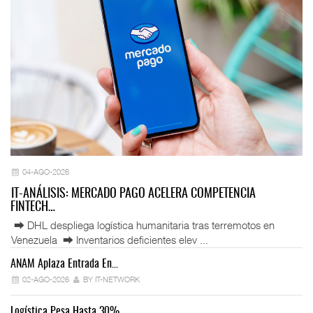
04-AGO-2026
IT-ANÁLISIS: MERCADO PAGO ACELERA COMPETENCIA
FINTECH…
⮕ DHL despliega logística humanitaria tras terremotos en
Venezuela ⮕ Inventarios deficientes elev ...
ANAM Aplaza Entrada En…
IT
02-AGO-2026
BY IT-NETWORK
Logística Pesa Hasta 30%…
Ex