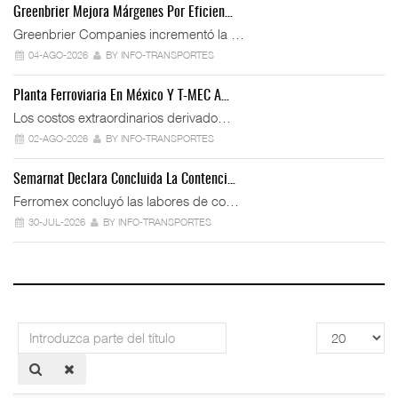
Greenbrier Mejora Márgenes Por Eficien…
Greenbrier Companies incrementó la …
04-AGO-2026
BY INFO-TRANSPORTES
Planta Ferroviaria En México Y T-MEC A…
Los costos extraordinarios derivado…
02-AGO-2026
BY INFO-TRANSPORTES
Semarnat Declara Concluida La Contenci…
Ferromex concluyó las labores de co…
30-JUL-2026
BY INFO-TRANSPORTES
Introduzca
Cantidad
parte
a
del
mostrar
título