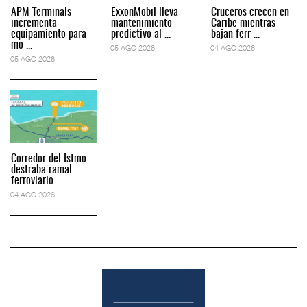
APM Terminals
ExxonMobil lleva
Cruceros crecen en
incrementa
mantenimiento
Caribe mientras
equipamiento para
predictivo al ...
bajan ferr ...
mo ...
05 AGO 2026
04 AGO 2026
05 AGO 2026
Corredor del Istmo
destraba ramal
ferroviario ...
04 AGO 2026