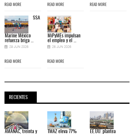
READ MORE
READ MORE
READ MORE
SSA
Marine México
MiPyMEs impulsan
refuerza briga ...
el empleo y el ...
29 JUN 2026
26 JUN 2026
READ MORE
READ MORE
RECIENTES
AMANAC, treinta y
TMAZ eleva 77%
EE.UU. plantea