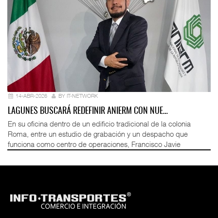
14-ABR-2026
BY IT-NETWORK
LAGUNES BUSCARÁ REDEFINIR ANIERM CON NUE…
En su oficina dentro de un edificio tradicional de la colonia
Roma, entre un estudio de grabación y un despacho que
funciona como centro de operaciones, Francisco Javie