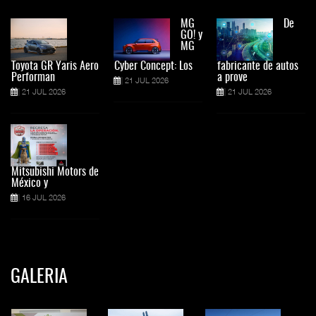
MG
De
GO! y
MG
Toyota GR Yaris Aero
Cyber Concept: Los
fabricante de autos
Performan
a prove
21 JUL 2026
21 JUL 2026
21 JUL 2026
Mitsubishi Motors de
México y
16 JUL 2026
GALERIA