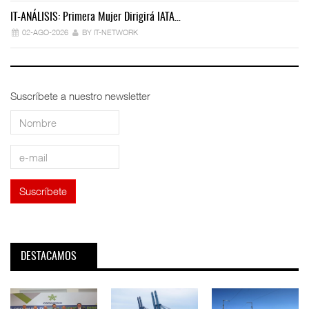
IT-ANÁLISIS: Primera Mujer Dirigirá IATA…
IT
02-AGO-2026
BY IT-NETWORK
Suscríbete a nuestro newsletter
DESTACAMOS