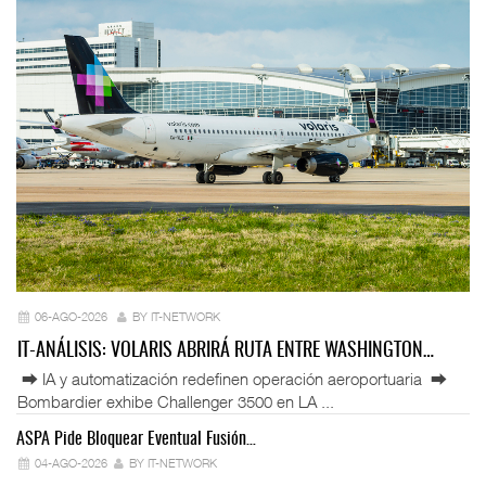
06-AGO-2026
BY IT-NETWORK
IT-ANÁLISIS: VOLARIS ABRIRÁ RUTA ENTRE WASHINGTON…
⮕ IA y automatización redefinen operación aeroportuaria ⮕
Bombardier exhibe Challenger 3500 en LA ...
ASPA Pide Bloquear Eventual Fusión…
IT
04-AGO-2026
BY IT-NETWORK