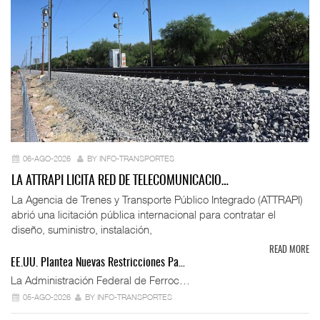
06-AGO-2026
BY INFO-TRANSPORTES
LA ATTRAPI LICITA RED DE TELECOMUNICACIO…
La Agencia de Trenes y Transporte Público Integrado (ATTRAPI)
abrió una licitación pública internacional para contratar el
diseño, suministro, instalación,
READ MORE
EE.UU. Plantea Nuevas Restricciones Pa…
La Administración Federal de Ferroc…
05-AGO-2026
BY INFO-TRANSPORTES