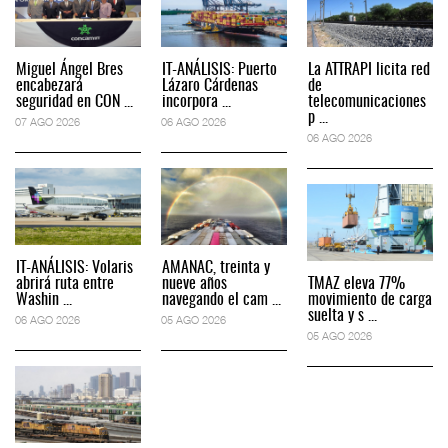
Miguel Ángel Bres
IT-ANÁLISIS: Puerto
La ATTRAPI licita red
encabezará
Lázaro Cárdenas
de
seguridad en CON ...
incorpora ...
telecomunicaciones
p ...
07 AGO 2026
06 AGO 2026
06 AGO 2026
IT-ANÁLISIS: Volaris
AMANAC, treinta y
abrirá ruta entre
nueve años
TMAZ eleva 77%
Washin ...
navegando el cam ...
movimiento de carga
suelta y s ...
06 AGO 2026
05 AGO 2026
05 AGO 2026