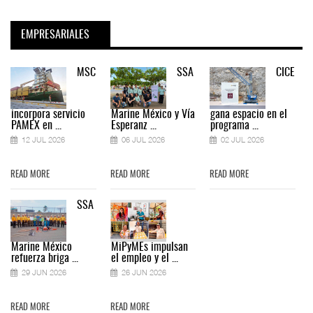
EMPRESARIALES
MSC
SSA
CICE
incorpora servicio
Marine México y Vía
gana espacio en el
PAMEX en ...
Esperanz ...
programa ...
12 JUL 2026
06 JUL 2026
02 JUL 2026
READ MORE
READ MORE
READ MORE
SSA
Marine México
MiPyMEs impulsan
refuerza briga ...
el empleo y el ...
29 JUN 2026
26 JUN 2026
READ MORE
READ MORE