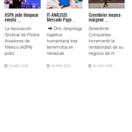
Miguel Ángel Bres
IT-ANÁLISIS: Puerto
La ATTRAPI licita
encabez ...
Lázar ...
red de ...
La Confederación
⮕ Canal de
La Agencia de
de Cámaras
Panamá reducirá
Trenes y
Industriales
nuevamente el
Transporte Público
(CONCAMIN)
calado de
Integrado
designó a Migu
Neopanamax ⮕
(ATTRAPI) abri
07 AGO 2026
06 AGO 2026
06 AGO 2026
IT-ANÁLISIS: Volaris
AMANAC, treinta y
TMAZ eleva 77%
abri ...
nueve a ...
movimiento ...
⮕ IA y
La transformación
La Terminal
automatización
del comercio
Marítima de