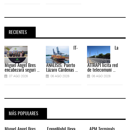
RECIENTES
IT-
La
Miguel Ángel Bres
ANÁLISIS: Puerto
ATTRAPI licita red
encabezará seguri ...
Lázaro Cárdenas ...
de telecomuni ...
07 AGO 2026
06 AGO 2026
06 AGO 2026
MÁS POPULARES
Miguel Ángel Bres
ExxonMobil lleva
APM Terminals