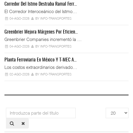
Corredor Del Istmo Destraba Ramal Ferr…
El Corredor Interoceánico del Istmo…
04-AGO-2026
BY INFO-TRANSPORTES
Greenbrier Mejora Márgenes Por Eficien…
Greenbrier Companies incrementó la …
04-AGO-2026
BY INFO-TRANSPORTES
Planta Ferroviaria En México Y T-MEC A…
Los costos extraordinarios derivado…
02-AGO-2026
BY INFO-TRANSPORTES
Introduzca
Cantidad
parte
a
del
mostrar
título