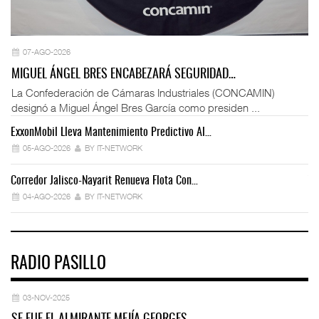
07-AGO-2026
MIGUEL ÁNGEL BRES ENCABEZARÁ SEGURIDAD…
La Confederación de Cámaras Industriales (CONCAMIN)
designó a Miguel Ángel Bres García como presiden ...
ExxonMobil Lleva Mantenimiento Predictivo Al…
La
05-AGO-2026
BY IT-NETWORK
Corredor Jalisco-Nayarit Renueva Flota Con…
Tr
04-AGO-2026
BY IT-NETWORK
RADIO PASILLO
03-NOV-2025