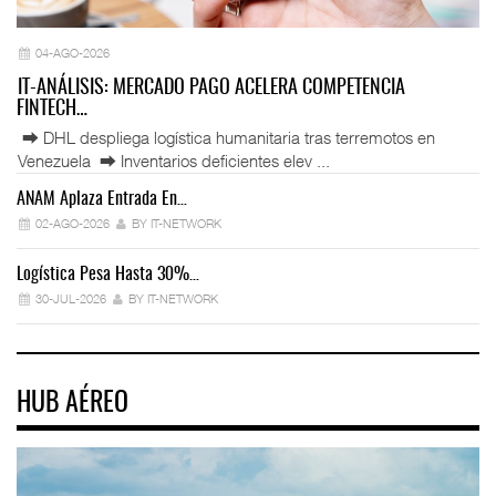
04-AGO-2026
IT-ANÁLISIS: MERCADO PAGO ACELERA COMPETENCIA
FINTECH…
⮕ DHL despliega logística humanitaria tras terremotos en
Venezuela ⮕ Inventarios deficientes elev ...
ANAM Aplaza Entrada En…
IT
02-AGO-2026
BY IT-NETWORK
Logística Pesa Hasta 30%…
Ex
30-JUL-2026
BY IT-NETWORK
HUB AÉREO