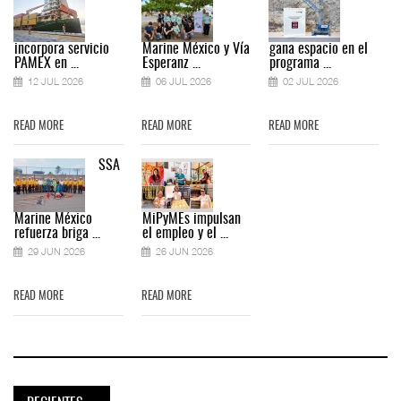
incorpora servicio
Marine México y Vía
gana espacio en el
PAMEX en ...
Esperanz ...
programa ...
12 JUL 2026
06 JUL 2026
02 JUL 2026
READ MORE
READ MORE
READ MORE
SSA
Marine México
MiPyMEs impulsan
refuerza briga ...
el empleo y el ...
29 JUN 2026
26 JUN 2026
READ MORE
READ MORE