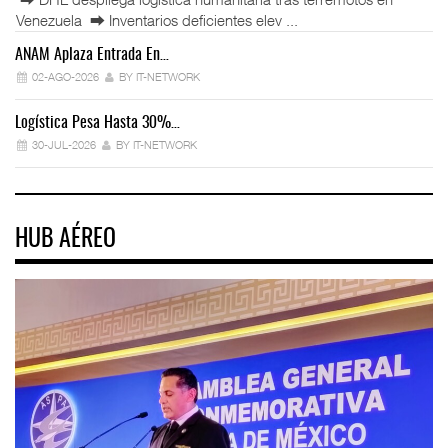
Venezuela ⮕ Inventarios deficientes elev ...
ANAM Aplaza Entrada En…
IT
02-AGO-2026
BY IT-NETWORK
Logística Pesa Hasta 30%…
Ex
30-JUL-2026
BY IT-NETWORK
HUB AÉREO