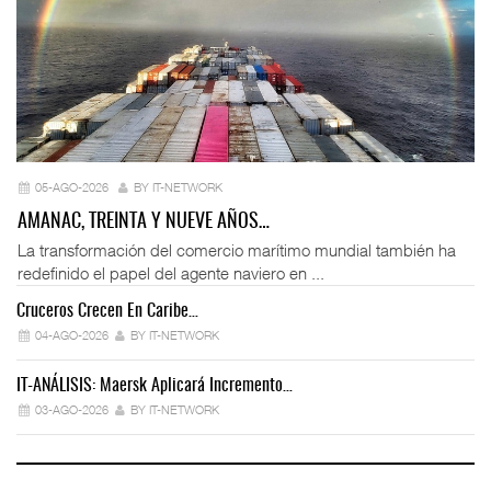
05-AGO-2026
BY IT-NETWORK
AMANAC, TREINTA Y NUEVE AÑOS…
La transformación del comercio marítimo mundial también ha
redefinido el papel del agente naviero en ...
Cruceros Crecen En Caribe…
04-AGO-2026
BY IT-NETWORK
IT-ANÁLISIS: Maersk Aplicará Incremento…
03-AGO-2026
BY IT-NETWORK