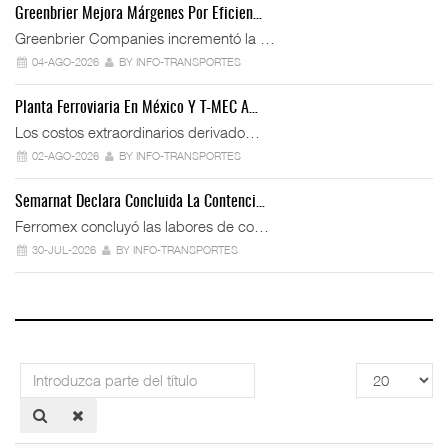
Greenbrier Mejora Márgenes Por Eficien…
Greenbrier Companies incrementó la …
04-AGO-2026
BY INFO-TRANSPORTES
Planta Ferroviaria En México Y T-MEC A…
Los costos extraordinarios derivado…
02-AGO-2026
BY INFO-TRANSPORTES
Semarnat Declara Concluida La Contenci…
Ferromex concluyó las labores de co…
30-JUL-2026
BY INFO-TRANSPORTES
Introduzca
Cantidad
parte
a
del
mostrar
título