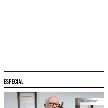
Greenbrier mejora
márgene ...
IT-ANÁLISIS:
La implementación
Mercado Pago ...
de ENAM ...
Greenbrier
⮕ DHL despliega
Companies
La
logística
incrementó la
implementación
humanitaria tras
rentabilidad de su
de la Estrategia
terremotos en
negocio de m
Nacional de
Venezuel
Movilidad
(ENAMOV)
04 AGO 2026
04 AGO 2026
03 AGO 2026
ESPECIAL