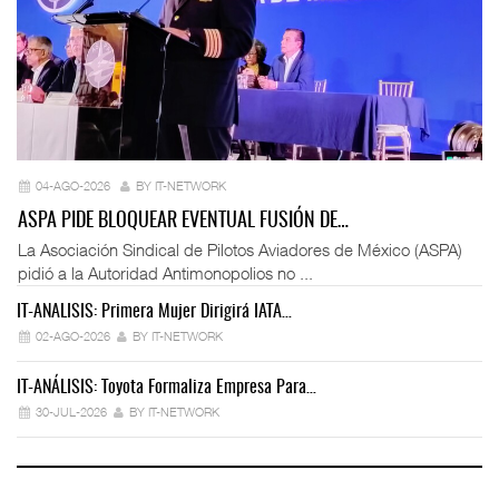
04-AGO-2026
BY IT-NETWORK
ASPA PIDE BLOQUEAR EVENTUAL FUSIÓN DE…
La Asociación Sindical de Pilotos Aviadores de México (ASPA)
pidió a la Autoridad Antimonopolios no ...
IT-ANÁLISIS: Primera Mujer Dirigirá IATA…
IT
02-AGO-2026
BY IT-NETWORK
IT-ANÁLISIS: Toyota Formaliza Empresa Para…
IT
30-JUL-2026
BY IT-NETWORK