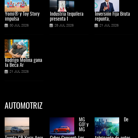
Yomi® y Toy Story
Industria tequilera
Inversión Fija Bruta
impulsa
presenta l
repunta,
30 JUL 2026
28 JUL 2026
21 JUL 2026
Rodrigo Molina gana
la Beca Ar
21 JUL 2026
AUTOMOTRIZ
MG
De
GO! y
MG