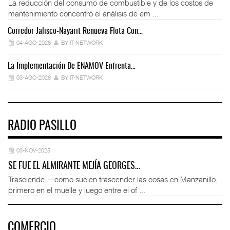
La reducción del consumo de combustible y de los costos de
mantenimiento concentró el análisis de em ...
Corredor Jalisco-Nayarit Renueva Flota Con…
Tr
04-AGO-2026
BY IT-NETWORK
La Implementación De ENAMOV Enfrenta…
Dé
03-AGO-2026
BY IT-NETWORK
RADIO PASILLO
03-NOV-2025
SE FUE EL ALMIRANTE MEJÍA GEORGES…
Trasciende —como suelen trascender las cosas en Manzanillo,
primero en el muelle y luego entre el of ...
COMERCIO