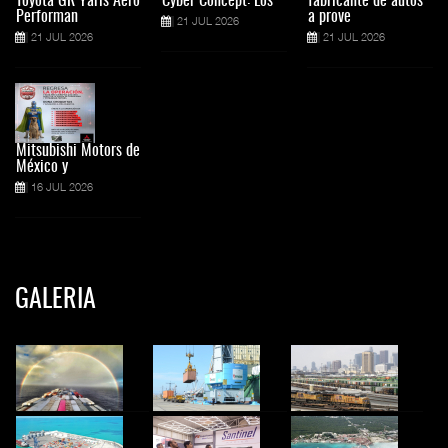
Toyota GR Yaris Aero
Cyber Concept: Los
fabricante de autos
Performan
a prove
21 JUL 2026
21 JUL 2026
21 JUL 2026
Mitsubishi Motors de
México y
16 JUL 2026
GALERIA