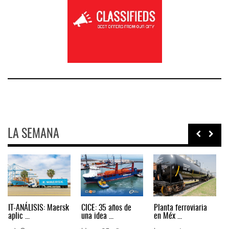
LA SEMANA
AMANAC, treinta y
TMAZ eleva 77%
EE.UU. plantea
nueve a ...
movimiento ...
nuevas res ...