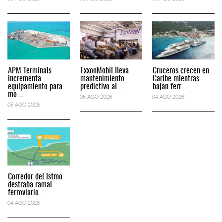
APM Terminals
ExxonMobil lleva
Cruceros crecen en
incrementa
mantenimiento
Caribe mientras
equipamiento para
predictivo al ...
bajan ferr ...
mo ...
05 AGO 2026
04 AGO 2026
05 AGO 2026
Corredor del Istmo
destraba ramal
ferroviario ...
04 AGO 2026