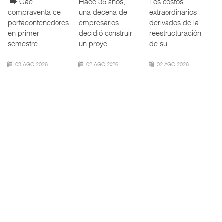
La transformación
La Terminal
La Administración
del comercio
Marítima de
Federal de
marítimo mundial
Mazatlán (TMAZ),
Ferrocarriles de
también ha
subsidiaria
los Estados
redefin
portuaria de
Unidos (
05 AGO 2026
05 AGO 2026
05 AGO 2026
APM Terminals
ExxonMobil lleva
Cruceros crecen en
incrementa ...
mantenim ...
Caribe ...
El operador
La reducción del
COZUMEL, Méx.
portuario global
consumo de
— El arribo de
APM Terminals
combustible y de
pasajeros en
incorporó cinco
los costos de
cruceros a la
Termina
manteni
turística