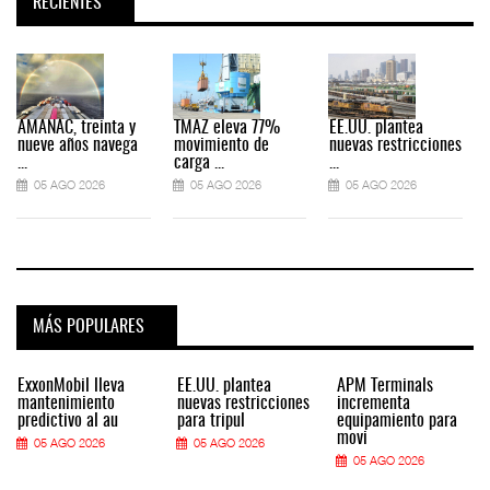
RECIENTES
AMANAC, treinta y
TMAZ eleva 77%
EE.UU. plantea
nueve años navega
movimiento de
nuevas restricciones
...
carga ...
...
.
05 AGO 2026
05 AGO 2026
05 AGO 2026
MÁS POPULARES
ExxonMobil lleva
EE.UU. plantea
APM Terminals
mantenimiento
nuevas restricciones
incrementa
predictivo al au
para tripul
equipamiento para
movi
05 AGO 2026
05 AGO 2026
05 AGO 2026