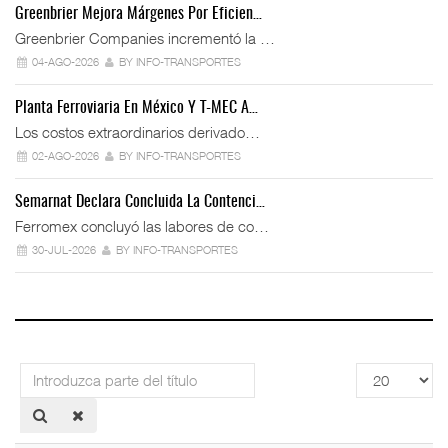
Greenbrier Mejora Márgenes Por Eficien…
Greenbrier Companies incrementó la …
04-AGO-2026
BY INFO-TRANSPORTES
Planta Ferroviaria En México Y T-MEC A…
Los costos extraordinarios derivado…
02-AGO-2026
BY INFO-TRANSPORTES
Semarnat Declara Concluida La Contenci…
Ferromex concluyó las labores de co…
30-JUL-2026
BY INFO-TRANSPORTES
Introduzca
Cantidad
parte
a
del
mostrar
título