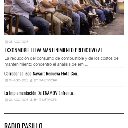
05-AGO-2026
EXXONMOBIL LLEVA MANTENIMIENTO PREDICTIVO AL…
La reducción del consumo de combustible y de los costos de
mantenimiento concentró el análisis de em ...
Corredor Jalisco-Nayarit Renueva Flota Con…
Tr
04-AGO-2026
BY IT-NETWORK
La Implementación De ENAMOV Enfrenta…
Dé
03-AGO-2026
BY IT-NETWORK
RADIO PASILLO