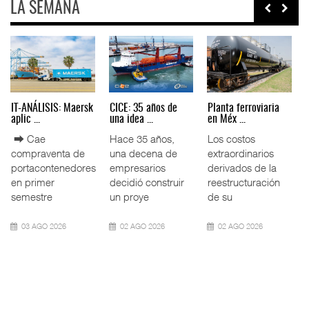
LA SEMANA
AMANAC, treinta y
TMAZ eleva 77%
EE.UU. plantea
nueve a ...
movimiento ...
nuevas res ...
La transformación
La Terminal
La Administración
del comercio
Marítima de
Federal de
marítimo mundial
Mazatlán (TMAZ),
Ferrocarriles de
también ha
subsidiaria
los Estados
redefin
portuaria de
Unidos (
05 AGO 2026
05 AGO 2026
05 AGO 2026