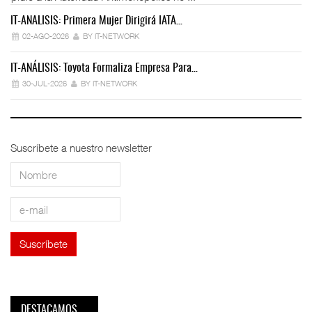
IT-ANÁLISIS: Primera Mujer Dirigirá IATA…
IT
02-AGO-2026
BY IT-NETWORK
IT-ANÁLISIS: Toyota Formaliza Empresa Para…
IT
30-JUL-2026
BY IT-NETWORK
Suscríbete a nuestro newsletter
DESTACAMOS