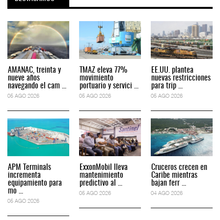
AMANAC, treinta y
TMAZ eleva 77%
EE.UU. plantea
nueve años
movimiento
nuevas restricciones
navegando el cam ...
portuario y servici ...
para trip ...
05 AGO 2026
05 AGO 2026
05 AGO 2026
APM Terminals
ExxonMobil lleva
Cruceros crecen en
incrementa
mantenimiento
Caribe mientras
equipamiento para
predictivo al ...
bajan ferr ...
mo ...
05 AGO 2026
04 AGO 2026
05 AGO 2026