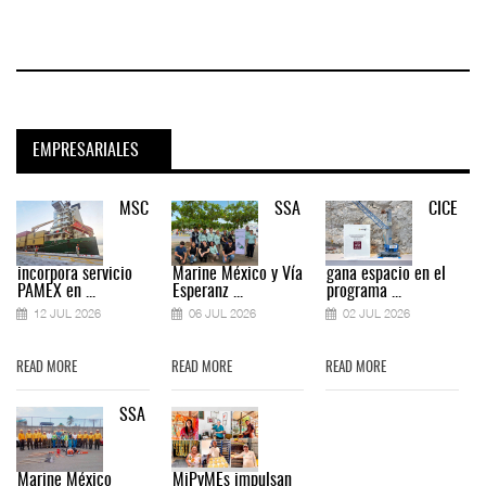
EMPRESARIALES
MSC
SSA
CICE
incorpora servicio
Marine México y Vía
gana espacio en el
PAMEX en ...
Esperanz ...
programa ...
12 JUL 2026
06 JUL 2026
02 JUL 2026
READ MORE
READ MORE
READ MORE
SSA
Marine México
MiPyMEs impulsan