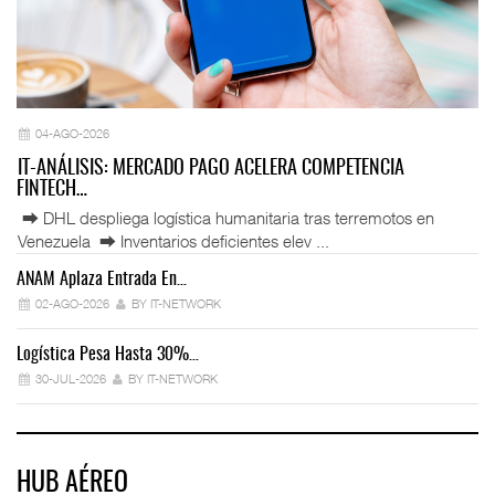
04-AGO-2026
IT-ANÁLISIS: MERCADO PAGO ACELERA COMPETENCIA
FINTECH…
⮕ DHL despliega logística humanitaria tras terremotos en
Venezuela ⮕ Inventarios deficientes elev ...
ANAM Aplaza Entrada En…
IT
02-AGO-2026
BY IT-NETWORK
Logística Pesa Hasta 30%…
Ex
30-JUL-2026
BY IT-NETWORK
HUB AÉREO