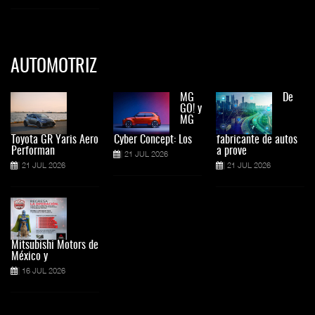
AUTOMOTRIZ
MG
De
GO! y
MG
Toyota GR Yaris Aero
Cyber Concept: Los
fabricante de autos
Performan
a prove
21 JUL 2026
21 JUL 2026
21 JUL 2026
Mitsubishi Motors de
México y
16 JUL 2026