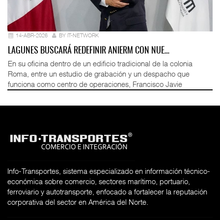
14-ABR-2026
BY IT-NETWORK
LAGUNES BUSCARÁ REDEFINIR ANIERM CON NUE…
En su oficina dentro de un edificio tradicional de la colonia
Roma, entre un estudio de grabación y un despacho que
funciona como centro de operaciones, Francisco Javie
Info-Transportes, sistema especializado en información técnico-
económica sobre comercio, sectores marítimo, portuario,
ferroviario y autotransporte, enfocado a fortalecer la reputación
corporativa del sector en América del Norte.