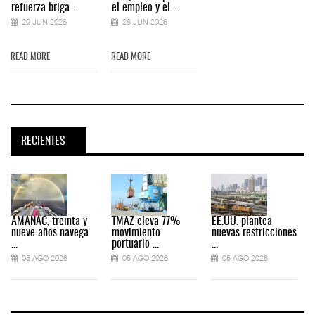
refuerza briga ...
el empleo y el ...
29 JUN 2026
26 JUN 2026
READ MORE
READ MORE
RECIENTES
AMANAC, treinta y
TMAZ eleva 77%
EE.UU. plantea
nueve años navega
movimiento
nuevas restricciones
...
portuario ...
...
.
05 AGO 2026
05 AGO 2026
05 AGO 2026