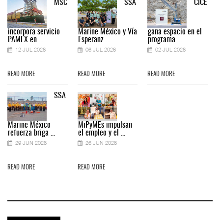
MSC
SSA
CICE
incorpora servicio
Marine México y Vía
gana espacio en el
PAMEX en ...
Esperanz ...
programa ...
12 JUL 2026
06 JUL 2026
02 JUL 2026
READ MORE
READ MORE
READ MORE
SSA
Marine México
MiPyMEs impulsan
refuerza briga ...
el empleo y el ...
29 JUN 2026
26 JUN 2026
READ MORE
READ MORE