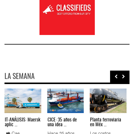
LA SEMANA
Treinta y nueve años
TMAZ eleva 77%
EE.UU. plantea
nave ...
movimiento ...
nuevas res ...
La transformación
La Terminal
La Administración