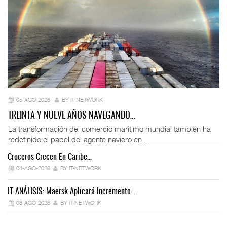
05-AGO-2026
BY IT-NETWORK
TREINTA Y NUEVE AÑOS NAVEGANDO…
La transformación del comercio marítimo mundial también ha
redefinido el papel del agente naviero en ...
Cruceros Crecen En Caribe…
04-AGO-2026
BY IT-NETWORK
IT-ANÁLISIS: Maersk Aplicará Incremento…
03-AGO-2026
BY IT-NETWORK