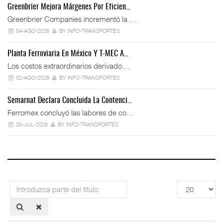
Greenbrier Mejora Márgenes Por Eficien…
Greenbrier Companies incrementó la …
04-AGO-2026
BY INFO-TRANSPORTES
Planta Ferroviaria En México Y T-MEC A…
Los costos extraordinarios derivado…
02-AGO-2026
BY INFO-TRANSPORTES
Semarnat Declara Concluida La Contenci…
Ferromex concluyó las labores de co…
30-JUL-2026
BY INFO-TRANSPORTES
Introduzca
Cantidad
parte
a
del
mostrar
título