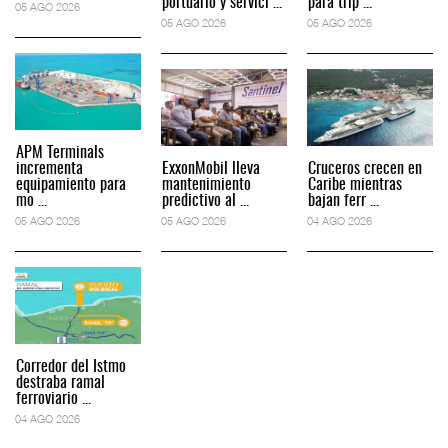
portuario y servici ...
para trip ...
05 AGO 2026
05 AGO 2026
05 AGO 2026
APM Terminals
incrementa
ExxonMobil lleva
Cruceros crecen en
equipamiento para
mantenimiento
Caribe mientras
mo ...
predictivo al ...
bajan ferr ...
05 AGO 2026
05 AGO 2026
04 AGO 2026
Corredor del Istmo
destraba ramal
ferroviario ...
04 AGO 2026