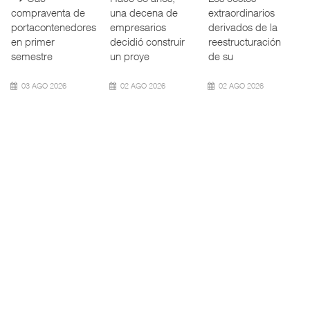
del comercio
Marítima de
Federal de
marítimo mundial
Mazatlán (TMAZ),
Ferrocarriles de
también ha
subsidiaria
los Estados
redefin
portuaria de
Unidos (
05 AGO 2026
05 AGO 2026
05 AGO 2026
APM Terminals
ExxonMobil lleva
Cruceros crecen en
incrementa ...
mantenim ...
Caribe ...
El operador
La reducción del
COZUMEL, Méx.
portuario global
consumo de
— El arribo de
APM Terminals
combustible y de
pasajeros en
incorporó cinco
los costos de
cruceros a la
Termina
manteni
turística
05 AGO 2026
05 AGO 2026
04 AGO 2026