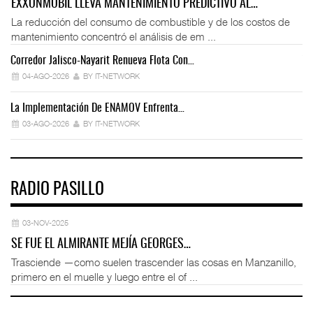
EXXONMOBIL LLEVA MANTENIMIENTO PREDICTIVO AL…
La reducción del consumo de combustible y de los costos de
mantenimiento concentró el análisis de em ...
Corredor Jalisco-Nayarit Renueva Flota Con…
Tr
04-AGO-2026
BY IT-NETWORK
La Implementación De ENAMOV Enfrenta…
Dé
03-AGO-2026
BY IT-NETWORK
RADIO PASILLO
03-NOV-2025
SE FUE EL ALMIRANTE MEJÍA GEORGES…
Trasciende —como suelen trascender las cosas en Manzanillo,
primero en el muelle y luego entre el of ...