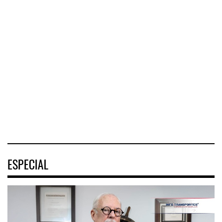
Greenbrier mejora
márgene ...
IT-ANÁLISIS:
La implementación
Mercado Pago ...
de ENAM ...
Greenbrier
⮕ DHL despliega
Companies
La
logística
incrementó la
implementación
humanitaria tras
rentabilidad de su
de la Estrategia
terremotos en
negocio de m
Nacional de
Venezuel
Movilidad
(ENAMOV)
04 AGO 2026
04 AGO 2026
03 AGO 2026
ESPECIAL