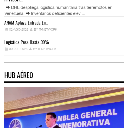
⮕ DHL despliega logística humanitaria tras terremotos en
Venezuela ⮕ Inventarios deficientes elev ...
ANAM Aplaza Entrada En…
IT
02-AGO-2026
BY IT-NETWORK
Logística Pesa Hasta 30%…
Ex
30-JUL-2026
BY IT-NETWORK
HUB AÉREO