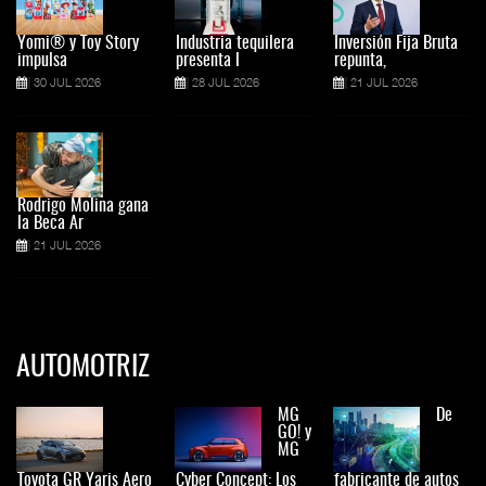
Yomi® y Toy Story
Industria tequilera
Inversión Fija Bruta
impulsa
presenta l
repunta,
30 JUL 2026
28 JUL 2026
21 JUL 2026
Rodrigo Molina gana
la Beca Ar
21 JUL 2026
AUTOMOTRIZ
MG
De
GO! y
MG
Toyota GR Yaris Aero
Cyber Concept: Los
fabricante de autos