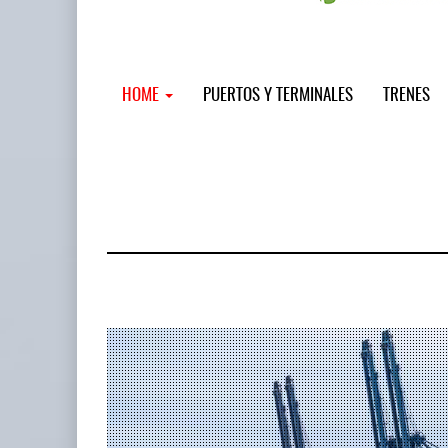
HOME
PUERTOS Y TERMINALES
TRENES
MSC incor
...
12 JUL 