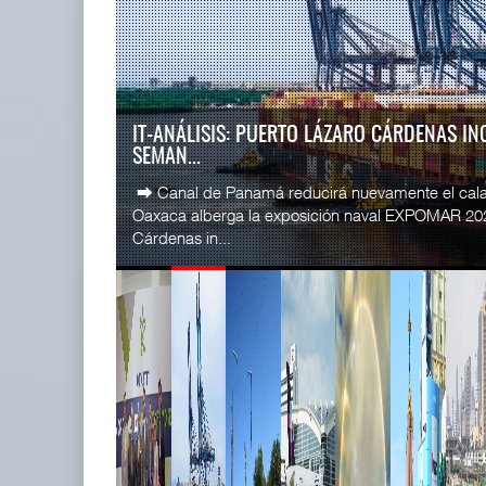
READ MORE
SSA Marin
Miguel Ángel Bres encabezará
Esperanz ..
seguridad en CON ...
06 JUL 
07 AGO 2026
LA ATTRAPI LICITA RED DE TELECOMUNICA
TREN...
READ MORE
La Agencia de Trenes y Transporte Público Integr
CICE gana
licitación pública internacional para contratar el dis
...
02 JUL 
READ MORE
IT-ANÁLISIS: Puerto Lázaro
SSA Marin
Cárdenas incorpora ...
...
06 AGO 2026
29 JUN 
READ MORE