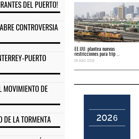
IRANTES DEL PUERTO!
ciones para tripul
EE.UU. plantea nuevas restricciones para tripul
05 AGO 2026
 ABRE CONTROVERSIA
EE.UU. plantea nuevas
EE.UU. plantea nuevas
restricciones para trip ...
restricciones para trip ...
NTERREY-PUERTO
05 AGO 2026
05 AGO 2026
EL MOVIMIENTO DE
JO DE LA TORMENTA