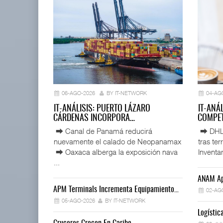
06-AGO-2026
BY IT-NETWORK
04-AG
IT-ANÁLISIS: PUERTO LÁZARO
IT-ANÁ
CÁRDENAS INCORPORA…
COMPET
⮕ Canal de Panamá reducirá
⮕ DHL d
nuevamente el calado de Neopanamax
tras te
⮕ Oaxaca alberga la exposición nava
Inventar
...
ANAM Ap
APM Terminals Incrementa Equipamiento…
02-AG
05-AGO-2026
BY IT-NETWORK
Logísti