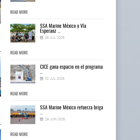
READ MORE
READ MORE
SSA Marine México y Vía
Miguel Ángel Bres encabezará
Miguel Ángel Bres encabezará
Esperanz ...
seguridad en CON ...
seguridad en CON ...
06 JUL 2026
07 AGO 2026
07 AGO 2026
READ MORE
READ MORE
ma
CICE gana espacio en el programa
...
02 JUL 2026
READ MORE
READ MORE
IT-ANÁLISIS: Puerto Lázaro
IT-ANÁLISIS: Puerto Lázaro
ga
SSA Marine México refuerza briga
Cárdenas incorpora ...
Cárdenas incorpora ...
...
06 AGO 2026
06 AGO 2026
29 JUN 2026
READ MORE
READ MORE