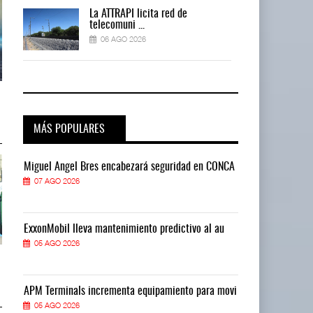
La ATTRAPI licita red de
telecomuni ...
06 AGO 2026
AMANAC, treinta y nueve años
AMANAC, treinta y nueve años
navegando el cam ...
navegando el cam ...
05 AGO 2026
05 AGO 2026
MÁS POPULARES
CA
Miguel Ángel Bres encabezará seguridad en CONCA
Miguel Ángel 
07 AGO 2026
07 AGO 2026
ExxonMobil lleva mantenimiento predictivo al au
ExxonMobil ll
05 AGO 2026
05 AGO 2026
TMAZ eleva 77% movimiento de
TMAZ eleva 77% movimiento de
carga suelta y s ...
carga suelta y s ...
05 AGO 2026
05 AGO 2026
vi
APM Terminals incrementa equipamiento para movi
APM Terminals
05 AGO 2026
05 AGO 2026