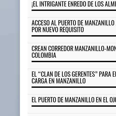
¡EL INTRIGANTE ENREDO DE LOS ALM
EE.UU. plantea nuevas restric
05 AGO 2026
ACCESO AL PUERTO DE MANZANILLO
POR NUEVO REQUISITO
EE.UU. plantea nuevas
restricciones para trip ...
CREAN CORREDOR MANZANILLO-MO
05 AGO 2026
COLOMBIA
EL “CLAN DE LOS GERENTES” PARA 
CARGA EN MANZANILLO
EL PUERTO DE MANZANILLO EN EL O