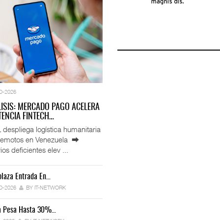
O-2026
LISIS: MERCADO PAGO ACELERA
ENCIA FINTECH…
espliega logística humanitaria
rremotos en Venezuela ⮕
ios deficientes elev ...
laza Entrada En…
IT-ANÁLISIS: Manifestación Electrónica
Endurece…
O-2026
BY IT-NETWORK
29-JUL-2026
BY IT-NETWORK
ca Pesa Hasta 30%…
Exportaciones Elevan Superávit Comerci