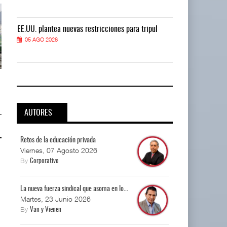
EE.UU. plantea nuevas restricciones para tripul
EE.UU. plantea
05 AGO 2026
05 AGO 2026
EE.UU. plantea nuevas
EE.UU. plantea nuevas
restricciones para trip ...
restricciones para trip ...
05 AGO 2026
05 AGO 2026
AUTORES
Retos de la educación privada
Viernes, 07 Agosto 2026
By
Corporativo
La nueva fuerza sindical que asoma en lo...
Martes, 23 Junio 2026
By
Van y Vienen