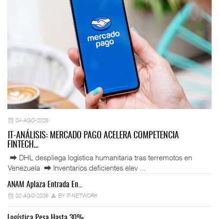
04-AGO-2026
IT-ANÁLISIS: MERCADO PAGO ACELERA COMPETENCIA
FINTECH…
⮕ DHL despliega logística humanitaria tras terremotos en
Venezuela ⮕ Inventarios deficientes elev ...
ANAM Aplaza Entrada En…
IT
02-AGO-2026
BY IT-NETWORK
Logística Pesa Hasta 30%…
Ex