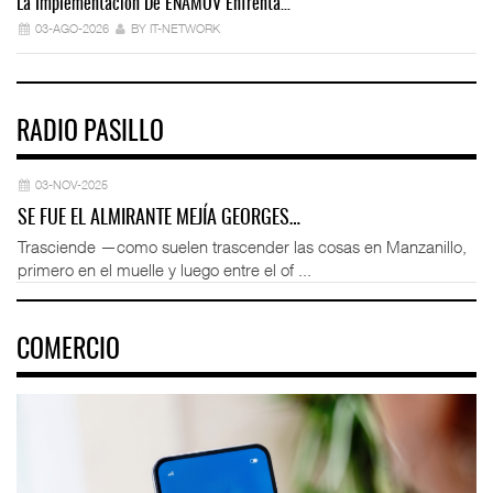
La Implementación De ENAMOV Enfrenta…
Dé
03-AGO-2026
BY IT-NETWORK
RADIO PASILLO
03-NOV-2025
SE FUE EL ALMIRANTE MEJÍA GEORGES…
Trasciende —como suelen trascender las cosas en Manzanillo,
primero en el muelle y luego entre el of ...
COMERCIO