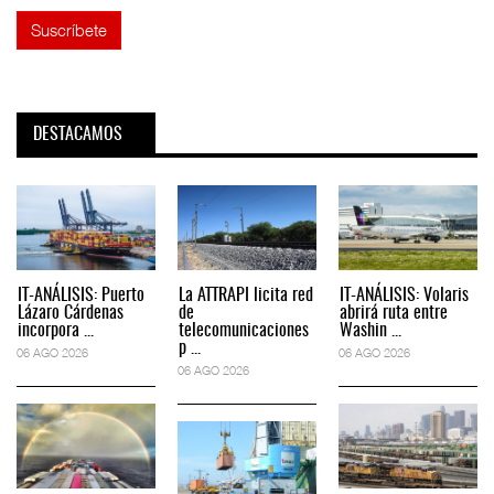
DESTACAMOS
IT-ANÁLISIS: Puerto
La ATTRAPI licita red
IT-ANÁLISIS: Volaris
Lázaro Cárdenas
de
abrirá ruta entre
incorpora ...
telecomunicaciones
Washin ...
p ...
06 AGO 2026
06 AGO 2026
06 AGO 2026