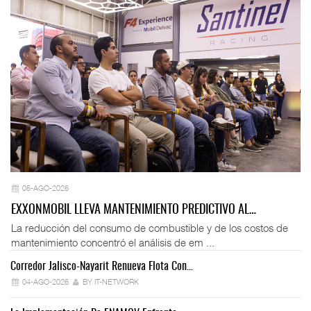
05-AGO-2026
EXXONMOBIL LLEVA MANTENIMIENTO PREDICTIVO AL…
La reducción del consumo de combustible y de los costos de
mantenimiento concentró el análisis de em ...
Corredor Jalisco-Nayarit Renueva Flota Con…
Tr
04-AGO-2026
BY IT-NETWORK