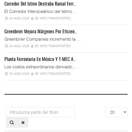
Corredor Del Istmo Destraba Ramal Ferr…
El Corredor Interoceánico del Istmo…
04-AGO-2026
BY INFO-TRANSPORTES
Greenbrier Mejora Márgenes Por Eficien…
Greenbrier Companies incrementó la …
04-AGO-2026
BY INFO-TRANSPORTES
Planta Ferroviaria En México Y T-MEC A…
Los costos extraordinarios derivado…
02-AGO-2026
BY INFO-TRANSPORTES
Introduzca
Cantidad
parte
a
del
mostrar
título