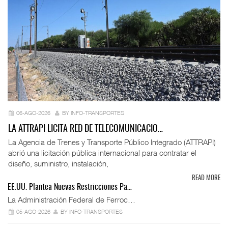
06-AGO-2026
BY INFO-TRANSPORTES
LA ATTRAPI LICITA RED DE TELECOMUNICACIO…
La Agencia de Trenes y Transporte Público Integrado (ATTRAPI)
abrió una licitación pública internacional para contratar el
diseño, suministro, instalación,
READ MORE
EE.UU. Plantea Nuevas Restricciones Pa…
La Administración Federal de Ferroc…
05-AGO-2026
BY INFO-TRANSPORTES