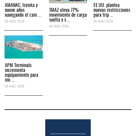
AMANAC, treinta y
EE.UU. plantea
nueve años
TMAZ eleva 77%
nuevas restricciones
navegando el cam ...
movimiento de carga
para trip ...
suelta y s ...
05 AGO 2026
05 AGO 2026
05 AGO 2026
APM Terminals
incrementa
equipamiento para
mo ...
05 AGO 2026