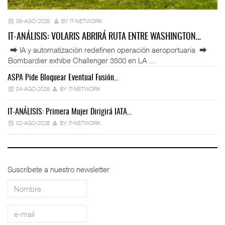
06-AGO-2026
BY IT-NETWORK
IT-ANÁLISIS: VOLARIS ABRIRÁ RUTA ENTRE WASHINGTON…
⮕ IA y automatización redefinen operación aeroportuaria ⮕
Bombardier exhibe Challenger 3500 en LA ...
ASPA Pide Bloquear Eventual Fusión…
IT
04-AGO-2026
BY IT-NETWORK
IT-ANÁLISIS: Primera Mujer Dirigirá IATA…
IT
02-AGO-2026
BY IT-NETWORK
Suscríbete a nuestro newsletter