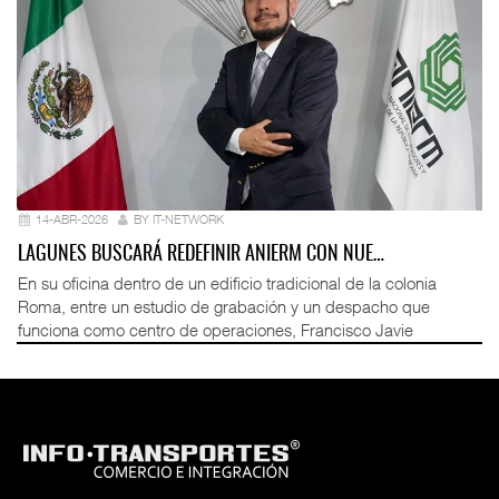
14-ABR-2026
BY IT-NETWORK
LAGUNES BUSCARÁ REDEFINIR ANIERM CON NUE…
En su oficina dentro de un edificio tradicional de la colonia
Roma, entre un estudio de grabación y un despacho que
funciona como centro de operaciones, Francisco Javie