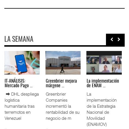
LA SEMANA
IT-ANÁLISIS: Puerto
La ATTRAPI licita
IT-ANÁLISIS: Volaris
Lázar ...
red de ...
abri ...
⮕ Canal de
La Agencia de
⮕ IA y
Panamá reducirá
Trenes y
automatización
nuevamente el
Transporte Público
redefinen
calado de
Integrado
operación
Neopanamax ⮕
(ATTRAPI) abri
aeroportuaria ⮕
Bomba