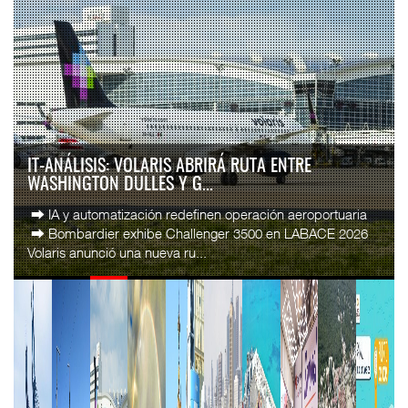
IT-ANÁLISIS: VOLARIS ABRIRÁ RUTA ENTRE
WASHINGTON DULLES Y G...
⮕ IA y automatización redefinen operación aeroportuaria
⮕ Bombardier exhibe Challenger 3500 en LABACE 2026
Volaris anunció una nueva ru...