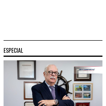
Tehuantepec (CIIT)
Nayarit inició la
Aviadores de
destrabó
México (ASPA)
pidió
04 AGO 2026
04 AGO 2026
04 AGO 2026
ESPECIAL