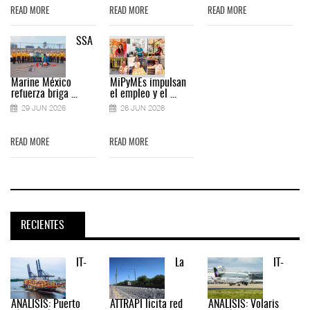
READ MORE
READ MORE
READ MORE
SSA
Marine México
MiPyMEs impulsan
refuerza briga ...
el empleo y el ...
29 JUN 2026
26 JUN 2026
READ MORE
READ MORE
RECIENTES
IT-
La
IT-
ANÁLISIS: Puerto
ATTRAPI licita red
ANÁLISIS: Volaris