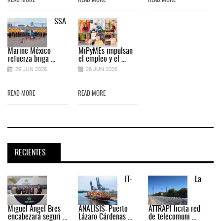
READ MORE
READ MORE
READ MORE
SSA
Marine México
MiPyMEs impulsan
refuerza briga ...
el empleo y el ...
29 JUN 2026
26 JUN 2026
READ MORE
READ MORE
RECIENTES
IT-
La
Miguel Ángel Bres
ANÁLISIS: Puerto
ATTRAPI licita red
encabezará seguri ...
Lázaro Cárdenas ...
de telecomuni ...