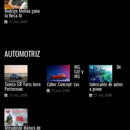
Rodrigo Molina gana
la Beca Ar
21 JUL 2026
AUTOMOTRIZ
MG
De
GO! y
MG
Toyota GR Yaris Aero
Cyber Concept: Los
fabricante de autos
Performan
a prove
21 JUL 2026
21 JUL 2026
21 JUL 2026
Mitsubishi Motors de