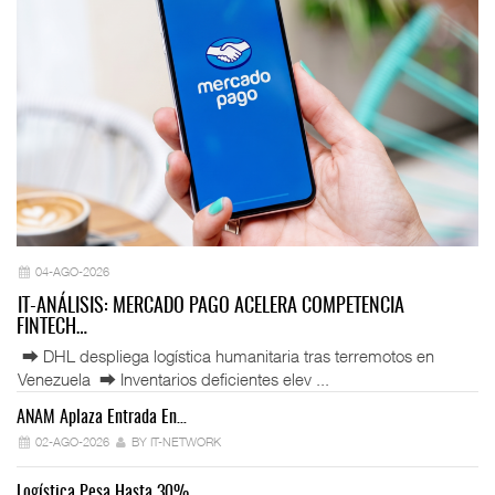
04-AGO-2026
IT-ANÁLISIS: MERCADO PAGO ACELERA COMPETENCIA
FINTECH…
⮕ DHL despliega logística humanitaria tras terremotos en
Venezuela ⮕ Inventarios deficientes elev ...
ANAM Aplaza Entrada En…
IT
02-AGO-2026
BY IT-NETWORK
Logística Pesa Hasta 30%…
Ex