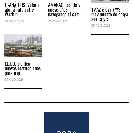
IT-ANÁLISIS: Volaris
AMANAC, treinta y
abrirá ruta entre
nueve años
TMAZ eleva 77%
Washin ...
navegando el cam ...
movimiento de carga
suelta y s ...
06 AGO 2026
05 AGO 2026
05 AGO 2026
EE.UU. plantea
nuevas restricciones
para trip ...
05 AGO 2026