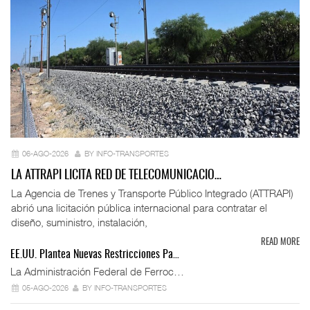
06-AGO-2026
BY INFO-TRANSPORTES
LA ATTRAPI LICITA RED DE TELECOMUNICACIO…
La Agencia de Trenes y Transporte Público Integrado (ATTRAPI)
abrió una licitación pública internacional para contratar el
diseño, suministro, instalación,
READ MORE
EE.UU. Plantea Nuevas Restricciones Pa…
La Administración Federal de Ferroc…
05-AGO-2026
BY INFO-TRANSPORTES