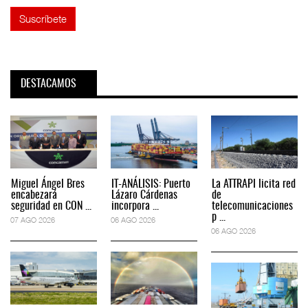
DESTACAMOS
Miguel Ángel Bres
IT-ANÁLISIS: Puerto
La ATTRAPI licita red
encabezará
Lázaro Cárdenas
de
seguridad en CON ...
incorpora ...
telecomunicaciones
p ...
07 AGO 2026
06 AGO 2026
06 AGO 2026