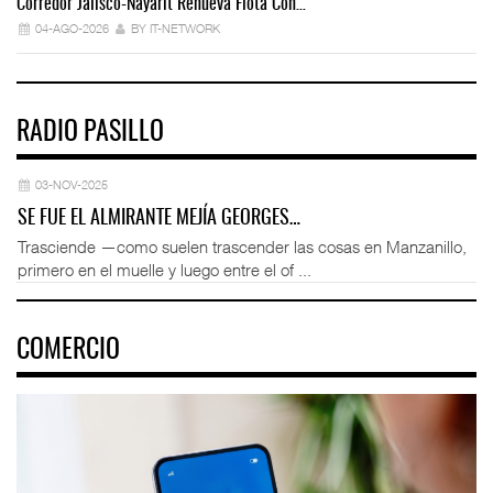
Corredor Jalisco-Nayarit Renueva Flota Con…
Tr
04-AGO-2026
BY IT-NETWORK
RADIO PASILLO
03-NOV-2025
SE FUE EL ALMIRANTE MEJÍA GEORGES…
Trasciende —como suelen trascender las cosas en Manzanillo,
primero en el muelle y luego entre el of ...
COMERCIO