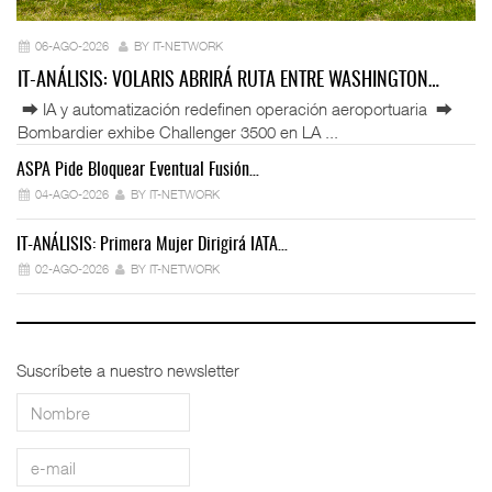
06-AGO-2026
BY IT-NETWORK
IT-ANÁLISIS: VOLARIS ABRIRÁ RUTA ENTRE WASHINGTON…
⮕ IA y automatización redefinen operación aeroportuaria ⮕
Bombardier exhibe Challenger 3500 en LA ...
ASPA Pide Bloquear Eventual Fusión…
IT
04-AGO-2026
BY IT-NETWORK
IT-ANÁLISIS: Primera Mujer Dirigirá IATA…
IT
02-AGO-2026
BY IT-NETWORK
Suscríbete a nuestro newsletter