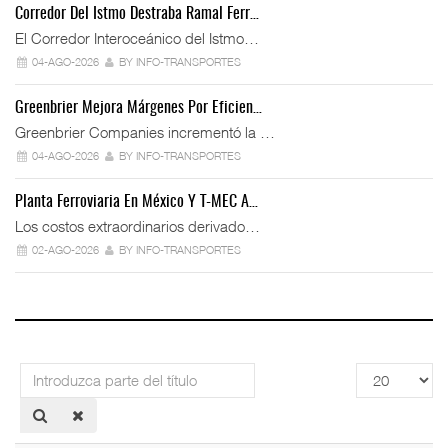
Corredor Del Istmo Destraba Ramal Ferr…
El Corredor Interoceánico del Istmo…
04-AGO-2026
BY INFO-TRANSPORTES
Greenbrier Mejora Márgenes Por Eficien…
Greenbrier Companies incrementó la …
04-AGO-2026
BY INFO-TRANSPORTES
Planta Ferroviaria En México Y T-MEC A…
Los costos extraordinarios derivado…
02-AGO-2026
BY INFO-TRANSPORTES
Introduzca
Cantidad
parte
a
del
mostrar
título