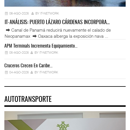
06-AGO-2026
BY IT-NETWORK
IT-ANÁLISIS: PUERTO LÁZARO CÁRDENAS INCORPORA…
⮕ Canal de Panamá reducirá nuevamente el calado de
Neopanamax ⮕ Oaxaca alberga la exposición nava ...
APM Terminals Incrementa Equipamiento…
05-AGO-2026
BY IT-NETWORK
Cruceros Crecen En Caribe…
04-AGO-2026
BY IT-NETWORK
AUTOTRANSPORTE