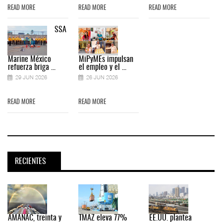
READ MORE
READ MORE
READ MORE
SSA
Marine México
MiPyMEs impulsan
refuerza briga ...
el empleo y el ...
29 JUN 2026
26 JUN 2026
READ MORE
READ MORE
RECIENTES
AMANAC, treinta y
TMAZ eleva 77%
EE.UU. plantea