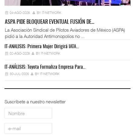
04-AGO-2026
BY IT-NETWORK
ASPA PIDE BLOQUEAR EVENTUAL FUSIÓN DE…
La Asociación Sindical de Pilotos Aviadores de México (ASPA)
pidió a la Autoridad Antimonopolios no ...
IT-ANÁLISIS: Primera Mujer Dirigirá IATA…
IT
02-AGO-2026
BY IT-NETWORK
IT-ANÁLISIS: Toyota Formaliza Empresa Para…
IT
30-JUL-2026
BY IT-NETWORK
Suscríbete a nuestro newsletter