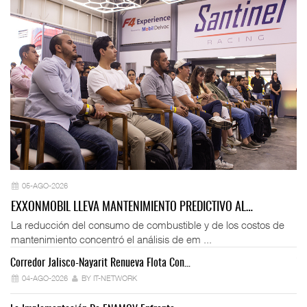
05-AGO-2026
EXXONMOBIL LLEVA MANTENIMIENTO PREDICTIVO AL…
La reducción del consumo de combustible y de los costos de
mantenimiento concentró el análisis de em ...
Corredor Jalisco-Nayarit Renueva Flota Con…
Tr
04-AGO-2026
BY IT-NETWORK