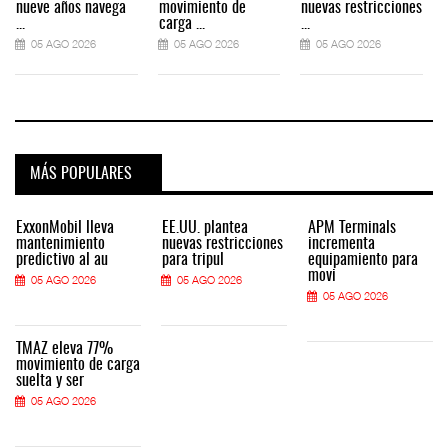
nueve años navega
movimiento de
nuevas restricciones
...
carga ...
...
.
05 AGO 2026
05 AGO 2026
05 AGO 2026
MÁS POPULARES
ExxonMobil lleva
EE.UU. plantea
APM Terminals
mantenimiento
nuevas restricciones
incrementa
predictivo al au
para tripul
equipamiento para
movi
05 AGO 2026
05 AGO 2026
05 AGO 2026
TMAZ eleva 77%
movimiento de carga
suelta y ser
05 AGO 2026