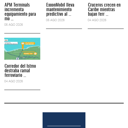
APM Terminals
ExxonMobil lleva
Cruceros crecen en
incrementa
mantenimiento
Caribe mientras
equipamiento para
predictivo al ...
bajan ferr ...
mo ...
05 AGO 2026
04 AGO 2026
05 AGO 2026
Corredor del Istmo
destraba ramal
ferroviario ...
04 AGO 2026