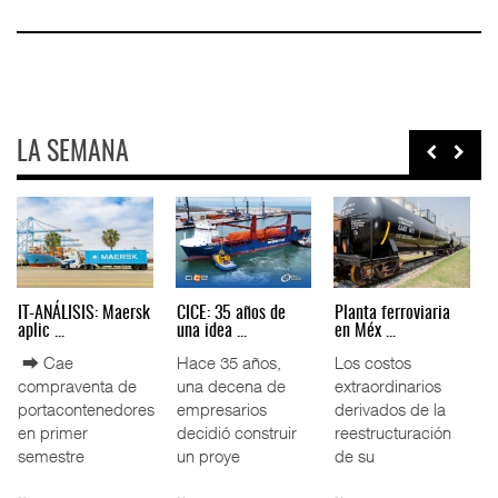
LA SEMANA
AMANAC, treinta y
TMAZ eleva 77%
EE.UU. plantea
nueve a ...
movimiento ...
nuevas res ...
La transformación
La Terminal
La Administración
del comercio
Marítima de
Federal de
marítimo mundial
Mazatlán (TMAZ),
Ferrocarriles de
también ha
subsidiaria
los Estados
redefin
portuaria de
Unidos (