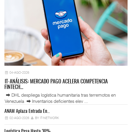
04-AGO-2026
IT-ANÁLISIS: MERCADO PAGO ACELERA COMPETENCIA
FINTECH…
⮕ DHL despliega logística humanitaria tras terremotos en
Venezuela ⮕ Inventarios deficientes elev ...
ANAM Aplaza Entrada En…
IT
02-AGO-2026
BY IT-NETWORK
Logística Pesa Hasta 30%…
Ex