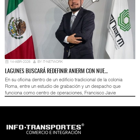
14-ABR-2026
BY IT-NETWORK
LAGUNES BUSCARÁ REDEFINIR ANIERM CON NUE…
En su oficina dentro de un edificio tradicional de la colonia
Roma, entre un estudio de grabación y un despacho que
funciona como centro de operaciones, Francisco Javie