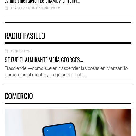
La Implementación De ENAMOV Enfrenta…
Dé
03-AGO-2026
BY IT-NETWORK
RADIO PASILLO
03-NOV-2025
SE FUE EL ALMIRANTE MEJÍA GEORGES…
Trasciende —como suelen trascender las cosas en Manzanillo,
primero en el muelle y luego entre el of ...
COMERCIO