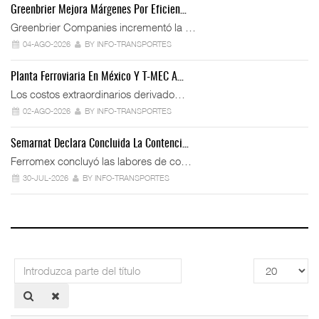
Greenbrier Mejora Márgenes Por Eficien…
Greenbrier Companies incrementó la …
04-AGO-2026
BY INFO-TRANSPORTES
Planta Ferroviaria En México Y T-MEC A…
Los costos extraordinarios derivado…
02-AGO-2026
BY INFO-TRANSPORTES
Semarnat Declara Concluida La Contenci…
Ferromex concluyó las labores de co…
30-JUL-2026
BY INFO-TRANSPORTES
Introduzca
Cantidad
parte
a
del
mostrar
título