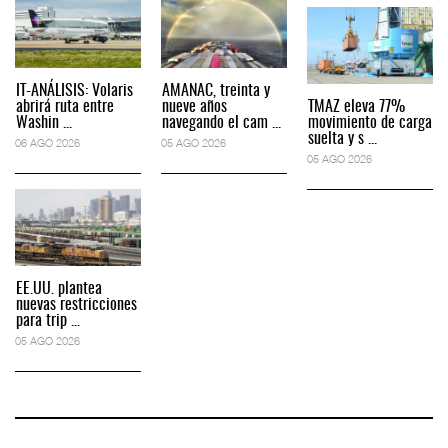
IT-ANÁLISIS: Volaris
AMANAC, treinta y
abrirá ruta entre
nueve años
TMAZ eleva 77%
Washin ...
navegando el cam ...
movimiento de carga
suelta y s ...
06 AGO 2026
05 AGO 2026
05 AGO 2026
EE.UU. plantea
nuevas restricciones
para trip ...
05 AGO 2026