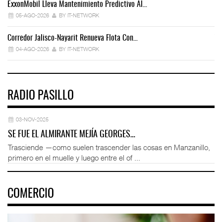
ExxonMobil Lleva Mantenimiento Predictivo Al…
La
05-AGO-2026
BY IT-NETWORK
Corredor Jalisco-Nayarit Renueva Flota Con…
Tr
04-AGO-2026
BY IT-NETWORK
RADIO PASILLO
03-NOV-2025
SE FUE EL ALMIRANTE MEJÍA GEORGES…
Trasciende —como suelen trascender las cosas en Manzanillo,
primero en el muelle y luego entre el of ...
COMERCIO