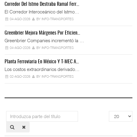
Corredor Del Istmo Destraba Ramal Ferr…
El Corredor Interoceánico del Istmo…
04-AGO-2026
BY INFO-TRANSPORTES
Greenbrier Mejora Márgenes Por Eficien…
Greenbrier Companies incrementó la …
04-AGO-2026
BY INFO-TRANSPORTES
Planta Ferroviaria En México Y T-MEC A…
Los costos extraordinarios derivado…
02-AGO-2026
BY INFO-TRANSPORTES
Introduzca
Cantidad
parte
a
del
mostrar
título