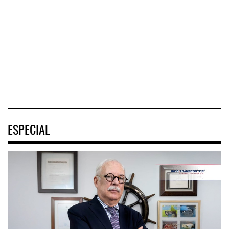
COZUMEL, Méx.
Interoceánico del
metropolitano que
— El arribo de
Istmo de
conecta Jalisco y
pasajeros en
Tehuantepec (CIIT)
Nayarit inició la
cruceros a la
destrabó
turística
04 AGO 2026
04 AGO 2026
04 AGO 2026
ESPECIAL