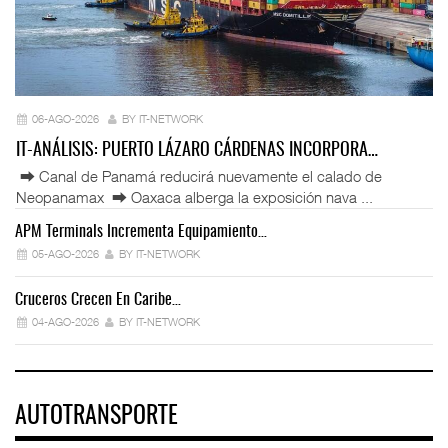
06-AGO-2026
BY IT-NETWORK
IT-ANÁLISIS: PUERTO LÁZARO CÁRDENAS INCORPORA…
⮕ Canal de Panamá reducirá nuevamente el calado de
Neopanamax ⮕ Oaxaca alberga la exposición nava ...
APM Terminals Incrementa Equipamiento…
05-AGO-2026
BY IT-NETWORK
Cruceros Crecen En Caribe…
04-AGO-2026
BY IT-NETWORK
AUTOTRANSPORTE