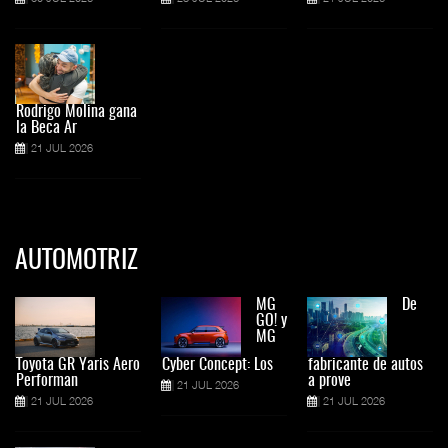
Rodrigo Molina gana
la Beca Ar
21 JUL 2026
AUTOMOTRIZ
MG
De
GO! y
MG
Toyota GR Yaris Aero
Cyber Concept: Los
fabricante de autos
Performan
a prove
21 JUL 2026
21 JUL 2026
21 JUL 2026