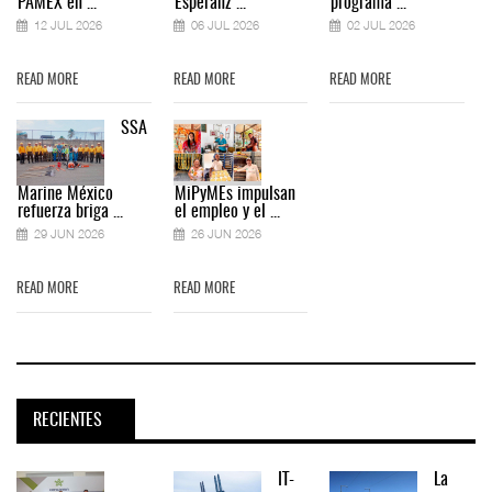
PAMEX en ...
Esperanz ...
programa ...
12 JUL 2026
06 JUL 2026
02 JUL 2026
READ MORE
READ MORE
READ MORE
SSA
Marine México
MiPyMEs impulsan
refuerza briga ...
el empleo y el ...
29 JUN 2026
26 JUN 2026
READ MORE
READ MORE
RECIENTES
IT-
La