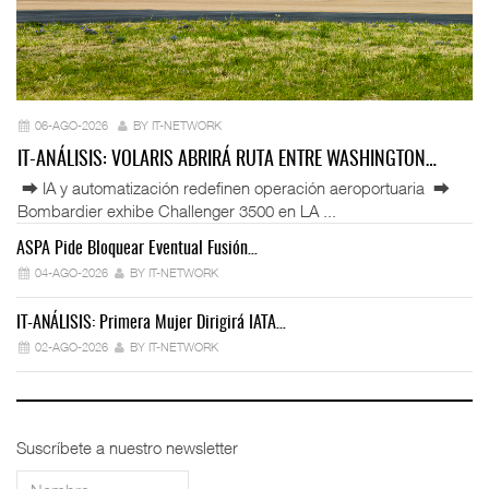
06-AGO-2026
BY IT-NETWORK
IT-ANÁLISIS: VOLARIS ABRIRÁ RUTA ENTRE WASHINGTON…
⮕ IA y automatización redefinen operación aeroportuaria ⮕
Bombardier exhibe Challenger 3500 en LA ...
ASPA Pide Bloquear Eventual Fusión…
IT
04-AGO-2026
BY IT-NETWORK
IT-ANÁLISIS: Primera Mujer Dirigirá IATA…
IT
02-AGO-2026
BY IT-NETWORK
Suscríbete a nuestro newsletter