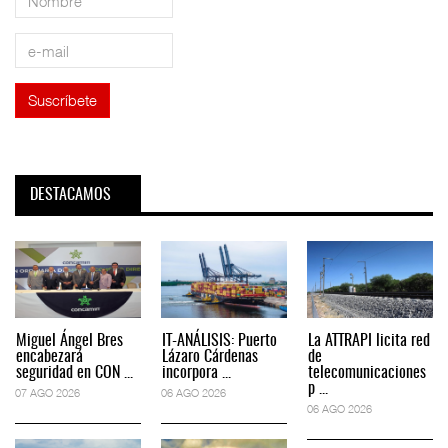
DESTACAMOS
Miguel Ángel Bres
IT-ANÁLISIS: Puerto
La ATTRAPI licita red
encabezará
Lázaro Cárdenas
de
seguridad en CON ...
incorpora ...
telecomunicaciones
p ...
07 AGO 2026
06 AGO 2026
06 AGO 2026