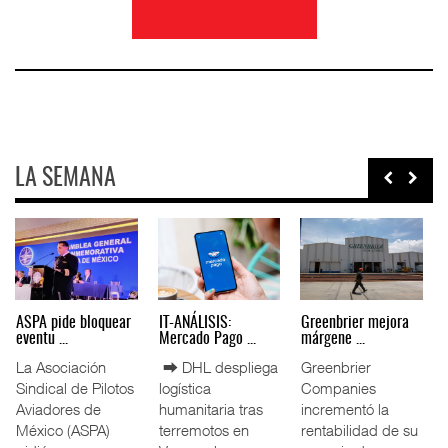
LA SEMANA
Miguel Ángel Bres
IT-ANÁLISIS: Puerto
La ATTRAPI licita
encabez ...
Lázar ...
red de ...
La Confederación
⮕ Canal de
La Agencia de
de Cámaras
Panamá reducirá
Trenes y
Industriales
nuevamente el
Transporte Público
(CONCAMIN)
calado de
Integrado