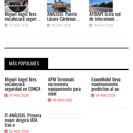
Miguel Ángel Bres
ANÁLISIS: Puerto
ATTRAPI licita red
encabezará seguri ...
Lázaro Cárdenas ...
de telecomuni ...
07 AGO 2026
06 AGO 2026
06 AGO 2026
MÁS POPULARES
Miguel Ángel Bres
APM Terminals
ExxonMobil lleva
encabezará
incrementa
mantenimiento
seguridad en CONCA
equipamiento para
predictivo al au
movi
07 AGO 2026
05 AGO 2026
05 AGO 2026
IT-ANÁLISIS: Primera
mujer dirigirá IATA
tras o
02 AGO 2026