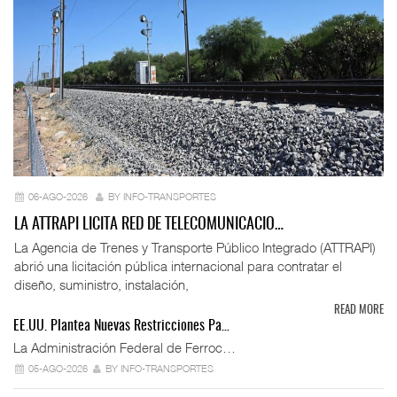
06-AGO-2026
BY INFO-TRANSPORTES
LA ATTRAPI LICITA RED DE TELECOMUNICACIO…
La Agencia de Trenes y Transporte Público Integrado (ATTRAPI)
abrió una licitación pública internacional para contratar el
diseño, suministro, instalación,
READ MORE
EE.UU. Plantea Nuevas Restricciones Pa…
La Administración Federal de Ferroc…
05-AGO-2026
BY INFO-TRANSPORTES