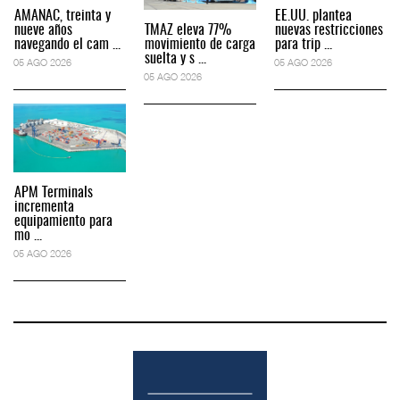
AMANAC, treinta y
EE.UU. plantea
nueve años
TMAZ eleva 77%
nuevas restricciones
navegando el cam ...
movimiento de carga
para trip ...
suelta y s ...
05 AGO 2026
05 AGO 2026
05 AGO 2026
APM Terminals
incrementa
equipamiento para
mo ...
05 AGO 2026