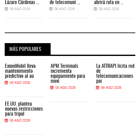
Lázaro Cárdenas ...
de telecomuni ...
abrirá ruta en ...
06 AGO 2026
06 AGO 2026
06 AGO 2026
MÁS POPULARES
ExxonMobil lleva
APM Terminals
La ATTRAPI licita red
mantenimiento
incrementa
de
predictivo al au
equipamiento para
telecomunicaciones
movi
par
05 AGO 2026
05 AGO 2026
06 AGO 2026
EE.UU. plantea
nuevas restricciones
para tripul
05 AGO 2026