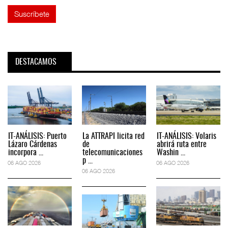
DESTACAMOS
IT-ANÁLISIS: Puerto
La ATTRAPI licita red
IT-ANÁLISIS: Volaris
Lázaro Cárdenas
de
abrirá ruta entre
incorpora ...
telecomunicaciones
Washin ...
p ...
06 AGO 2026
06 AGO 2026
06 AGO 2026