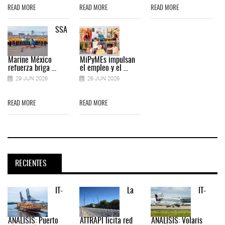
READ MORE
READ MORE
READ MORE
SSA
Marine México
MiPyMEs impulsan
refuerza briga ...
el empleo y el ...
29 JUN 2026
26 JUN 2026
READ MORE
READ MORE
RECIENTES
IT-
La
IT-
ANÁLISIS: Puerto
ATTRAPI licita red
ANÁLISIS: Volaris