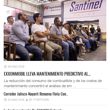
05-AGO-2026
EXXONMOBIL LLEVA MANTENIMIENTO PREDICTIVO AL…
La reducción del consumo de combustible y de los costos de
mantenimiento concentró el análisis de em ...
Corredor Jalisco-Nayarit Renueva Flota Con…
Tr
04-AGO-2026
BY IT-NETWORK