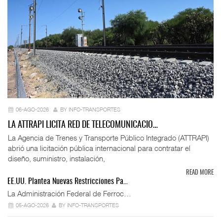
06-AGO-2026
BY INFO-TRANSPORTES
LA ATTRAPI LICITA RED DE TELECOMUNICACIO…
La Agencia de Trenes y Transporte Público Integrado (ATTRAPI)
abrió una licitación pública internacional para contratar el
diseño, suministro, instalación,
READ MORE
EE.UU. Plantea Nuevas Restricciones Pa…
La Administración Federal de Ferroc…
05-AGO-2026
BY INFO-TRANSPORTES