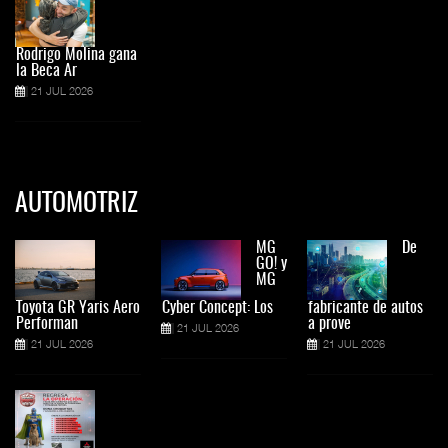
Rodrigo Molina gana
la Beca Ar
21 JUL 2026
AUTOMOTRIZ
MG
De
GO! y
MG
Toyota GR Yaris Aero
Cyber Concept: Los
fabricante de autos
Performan
a prove
21 JUL 2026
21 JUL 2026
21 JUL 2026