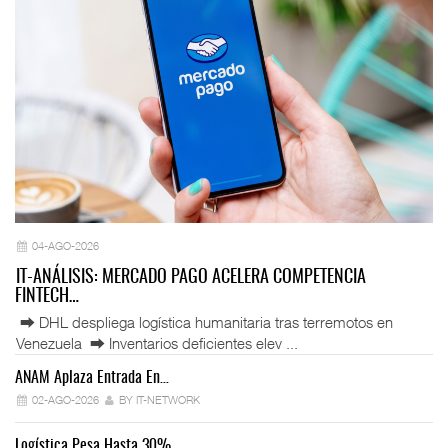
04-AGO-2026
IT-ANÁLISIS: MERCADO PAGO ACELERA COMPETENCIA
FINTECH…
⮕ DHL despliega logística humanitaria tras terremotos en
Venezuela ⮕ Inventarios deficientes elev ...
ANAM Aplaza Entrada En…
IT
02-AGO-2026
BY IT-NETWORK
Logística Pesa Hasta 30%…
Ex