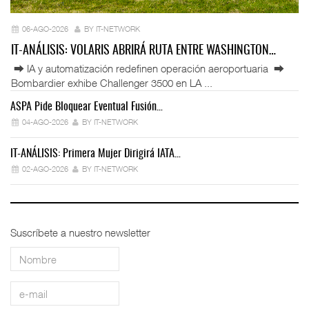
06-AGO-2026
BY IT-NETWORK
IT-ANÁLISIS: VOLARIS ABRIRÁ RUTA ENTRE WASHINGTON…
⮕ IA y automatización redefinen operación aeroportuaria ⮕
Bombardier exhibe Challenger 3500 en LA ...
ASPA Pide Bloquear Eventual Fusión…
IT
04-AGO-2026
BY IT-NETWORK
IT-ANÁLISIS: Primera Mujer Dirigirá IATA…
IT
02-AGO-2026
BY IT-NETWORK
Suscríbete a nuestro newsletter