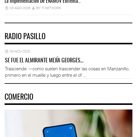
La Implementación De ENAMOV Enfrenta…
Dé
03-AGO-2026
BY IT-NETWORK
RADIO PASILLO
03-NOV-2025
SE FUE EL ALMIRANTE MEJÍA GEORGES…
Trasciende —como suelen trascender las cosas en Manzanillo,
primero en el muelle y luego entre el of ...
COMERCIO