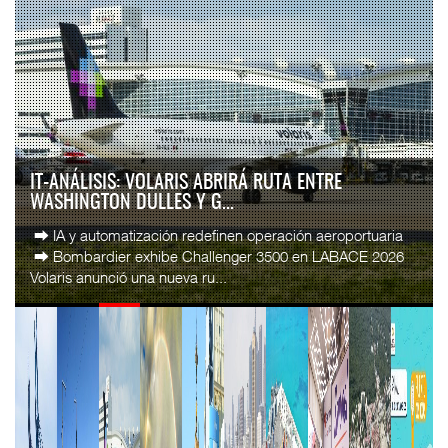
IT-ANÁLISIS: VOLARIS ABRIRÁ RUTA ENTRE
WASHINGTON DULLES Y G...
⮕ IA y automatización redefinen operación aeroportuaria
⮕ Bombardier exhibe Challenger 3500 en LABACE 2026
Volaris anunció una nueva ru...