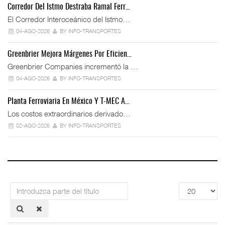
Corredor Del Istmo Destraba Ramal Ferr…
El Corredor Interoceánico del Istmo…
04-AGO-2026
BY INFO-TRANSPORTES
Greenbrier Mejora Márgenes Por Eficien…
Greenbrier Companies incrementó la …
04-AGO-2026
BY INFO-TRANSPORTES
Planta Ferroviaria En México Y T-MEC A…
Los costos extraordinarios derivado…
02-AGO-2026
BY INFO-TRANSPORTES
Introduzca
Cantidad
parte
a
del
mostrar
título