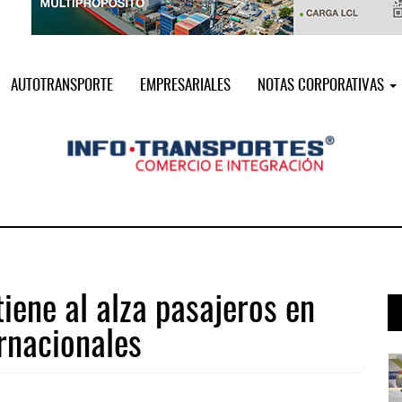
AUTOTRANSPORTE
EMPRESARIALES
NOTAS CORPORATIVAS
iene al alza pasajeros en
ernacionales
i ...
Miguel Ángel Bres encabezará seguri ...
07 AGO 2026