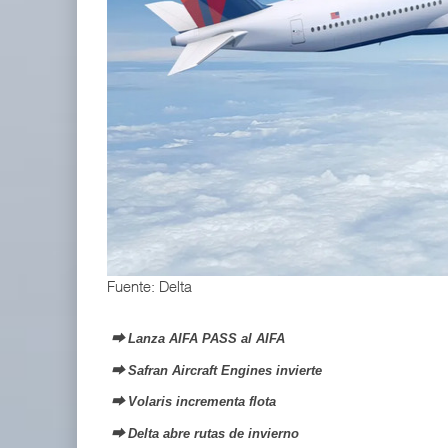
APM Terminals incrementa equipamiento para movi
05 AGO 2026
EE.UU. plantea nuevas restricciones para tripul
05 AGO 2026
Fuente: Delta
⮕ Lanza AIFA PASS al AIFA
⮕ Safran Aircraft Engines invierte
⮕ Volaris incrementa flota
⮕ Delta abre rutas de invierno