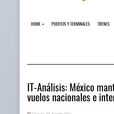
HOME
PUERTOS Y TERMINALES
TRENES
IT-Análisis: México mant
vuelos nacionales e int
Miguel Ángel Bres encabezará segur
07 AGO 2026
Creado: 01 Agosto 2024