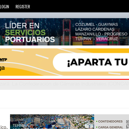
LOGIN
REGISTER
zará
privada
: Más de 20 mil escuelas privadas atienden a más d