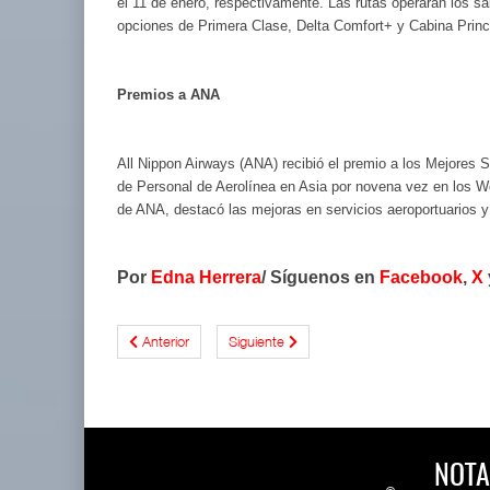
el 11 de enero, respectivamente. Las rutas operarán los 
opciones de Primera Clase, Delta Comfort+ y Cabina Princ
Premios a ANA
All Nippon Airways (ANA) recibió el premio a los Mejores S
de Personal de Aerolínea en Asia por novena vez en los 
de ANA, destacó las mejoras en servicios aeroportuarios y 
Por
Edna Herrera
/ Síguenos en
Facebook
,
X
Anterior
Siguiente
NOTA