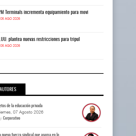
M Terminals incrementa equipamiento para movi
APM Terminals
05 AGO 2026
05 AGO 2026
.UU. plantea nuevas restricciones para tripul
EE.UU. plantea
05 AGO 2026
05 AGO 2026
AUTORES
etos de la educación privada
iernes, 07 Agosto 2026
By
Corporativo
a nueva fuerza sindical que asoma en lo...