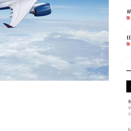
APM Terminals incrementa equipamiento para movi
AP
05 AGO 2026
EE.UU. plantea nuevas restricciones para tripul
EE
05 AGO 2026
R
V
L