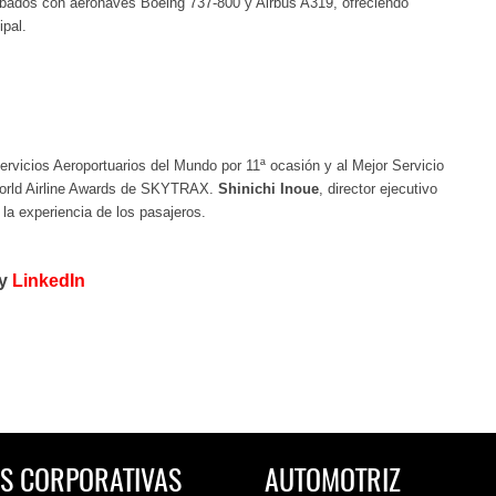
sábados con aeronaves Boeing 737-800 y Airbus A319, ofreciendo
ipal.
ervicios Aeroportuarios del Mundo por 11ª ocasión y al Mejor Servicio
World Airline Awards de SKYTRAX.
Shinichi Inoue
, director ejecutivo
la experiencia de los pasajeros.
y
LinkedIn
S CORPORATIVAS
AUTOMOTRIZ