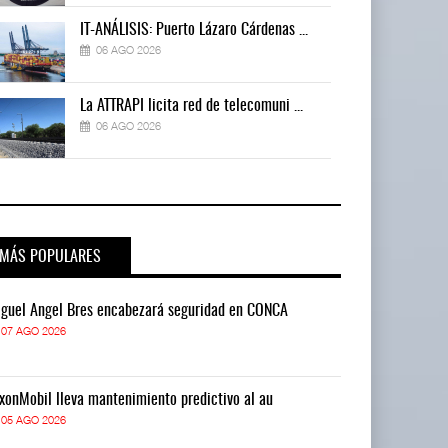
IT-ANÁLISIS: Puerto Lázaro Cárdenas ...
06 AGO 2026
La ATTRAPI licita red de telecomuni ...
06 AGO 2026
MÁS POPULARES
guel Ángel Bres encabezará seguridad en CONCA
Miguel Ángel 
07 AGO 2026
07 AGO 2026
xonMobil lleva mantenimiento predictivo al au
ExxonMobil lle
05 AGO 2026
05 AGO 2026