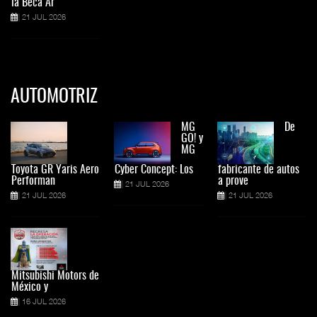
la Beca Ar
21 JUL 2026
AUTOMOTRIZ
MG
De
GO! y
MG
Toyota GR Yaris Aero
Cyber Concept: Los
fabricante de autos
Performan
a prove
21 JUL 2026
21 JUL 2026
21 JUL 2026
Mitsubishi Motors de
México y
16 JUL 2026