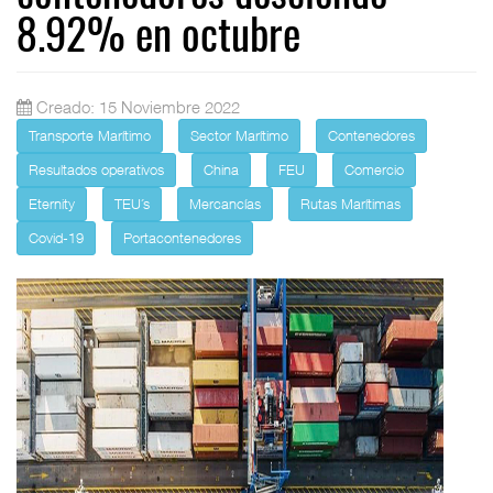
8.92% en octubre
Creado: 15 Noviembre 2022
Transporte Marítimo
Sector Marítimo
Contenedores
Resultados operativos
China
FEU
Comercio
Eternity
TEU´s
Mercancías
Rutas Marítimas
Covid-19
Portacontenedores