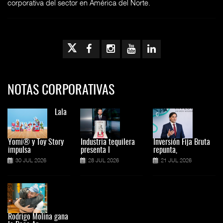
corporativa del sector en América del Norte.
NOTAS CORPORATIVAS
Lala
Yomi® y Toy Story
Industria tequilera
Inversión Fija Bruta
impulsa
presenta l
repunta,
30 JUL 2026
28 JUL 2026
21 JUL 2026
Rodrigo Molina gana