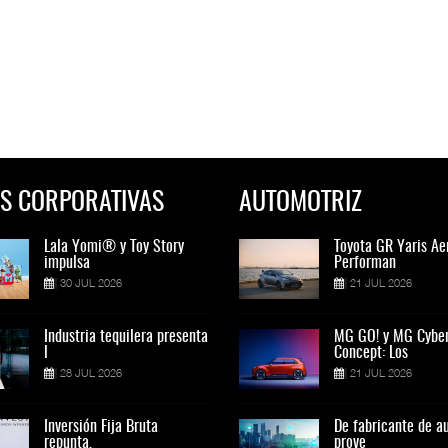
S CORPORATIVAS
AUTOMOTRIZ
Lala Yomi® y Toy Story
Toyota GR Yaris Aero
Lala Yomi® y Toy St
Toyota GR Yaris Ae
impulsa
Performan
impulsa
Performan
30 JUL 2026
21 JUL 2026
30 JUL 2026
21 JUL 2026
Industria tequilera presenta
MG GO! y MG Cyber
Industria tequilera p
MG GO! y MG Cybe
l
Concept: Los
l
Concept: Los
28 JUL 2026
21 JUL 2026
28 JUL 2026
21 JUL 2026
Inversión Fija Bruta
De fabricante de autos a
Inversión Fija Bruta
De fabricante de a
repunta,
prove
repunta,
prove