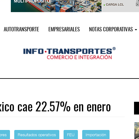
AUTOTRANSPORTE
EMPRESARIALES
NOTAS CORPORATIVAS
xico cae 22.57% en enero
a ...
AMANAC, treinta y nueve años navega ...
05 AGO 2026
ores
Resultados operativos
FEU
Importación