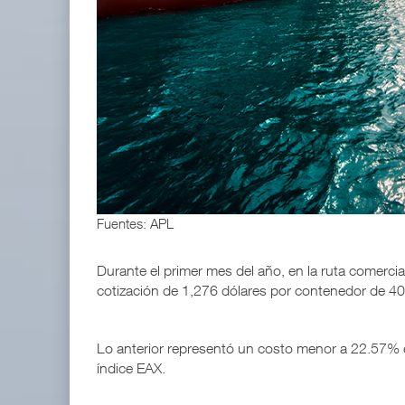
APM Terminals incrementa equipamiento para movi
05 AGO 2026
TMAZ eleva 77% movimiento de carga suelta y ser
05 AGO 2026
Fuentes: APL
Durante el primer mes del año, en la ruta comercial
cotización de 1,276 dólares por contenedor de 40
Lo anterior representó un costo menor a 22.57% e
índice EAX.