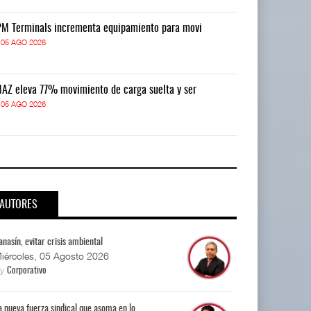
M Terminals incrementa equipamiento para movi
APM Terminals
05 AGO 2026
05 AGO 2026
AZ eleva 77% movimiento de carga suelta y ser
TMAZ eleva 77
05 AGO 2026
05 AGO 2026
AUTORES
anasín, evitar crisis ambiental
iércoles, 05 Agosto 2026
By
Corporativo
a nueva fuerza sindical que asoma en lo...