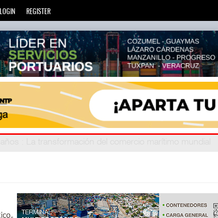
LOGIN
REGISTER
ien
eve años
: La transformación del comercio marítimo mundia