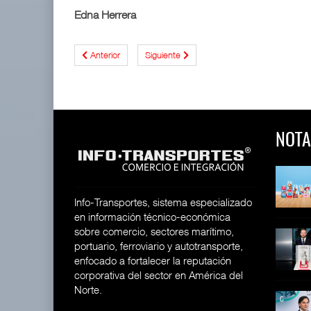
Edna Herrera
Anterior
Siguiente
NOTA
 y Toy Story
Lala Yomi® y Toy Story
Toyota GR Yaris Aero
impulsa
Performan
26
30 JUL 2026
21 JUL 2026
Info-Transportes, sistema especializado
en información técnico-económica
sobre comercio, sectores marítimo,
equilera presenta
Industria tequilera presenta
MG GO! y MG Cyber
portuario, ferroviario y autotransporte,
l
Concept: Los
26
enfocado a fortalecer la reputación
28 JUL 2026
21 JUL 2026
corporativa del sector en América del
Norte.
ija Bruta
Inversión Fija Bruta
De fabricante de autos a
repunta,
prove