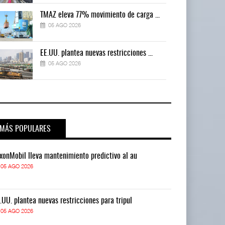
TMAZ eleva 77% movimiento de carga ...
05 AGO 2026
EE.UU. plantea nuevas restricciones ...
05 AGO 2026
MÁS POPULARES
xonMobil lleva mantenimiento predictivo al au
ExxonMobil lle
05 AGO 2026
05 AGO 2026
.UU. plantea nuevas restricciones para tripul
EE.UU. plantea
05 AGO 2026
05 AGO 2026