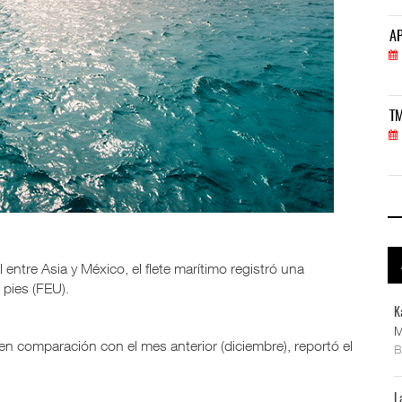
APM Terminals incrementa equipamiento para movi
AP
05 AGO 2026
TMAZ eleva 77% movimiento de carga suelta y ser
TM
05 AGO 2026
 entre Asia y México, el flete marítimo registró una
 pies (FEU).
K
M
n comparación con el mes anterior (diciembre), reportó el
L