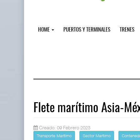
HOME
PUERTOS Y TERMINALES
TRENES
Flete marítimo Asia-Mé
AMANAC, treinta y nueve años naveg
Creado: 09 Febrero 2023
05 AGO 2026
Transporte Marítimo
Sector Marítimo
Contened