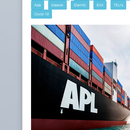
Asia
Maersk
Eternity
EAX
TEU´s
TMAZ eleva 77% movimiento de car
Covid-19
05 AGO 2026
EE.UU. plantea nuevas restricciones
05 AGO 2026
ExxonMobil lleva mantenimiento predictivo al au
05 AGO 2026
EE.UU. plantea nuevas restricciones para tripul
05 AGO 2026