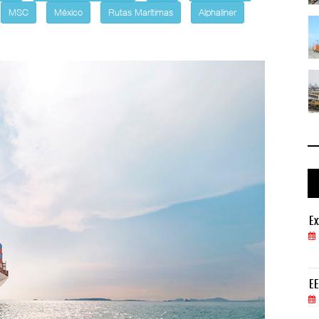
MSC
México
Rutas Marítimas
Alphaliner
ga ...
TMAZ eleva 77% movimiento de carga ...
05 AGO 2026
 ...
EE.UU. plantea nuevas restricciones ...
05 AGO 2026
ExxonMobil lleva mantenimiento predictivo al au
Ex
05 AGO 2026
EE.UU. plantea nuevas restricciones para tripul
EE
05 AGO 2026