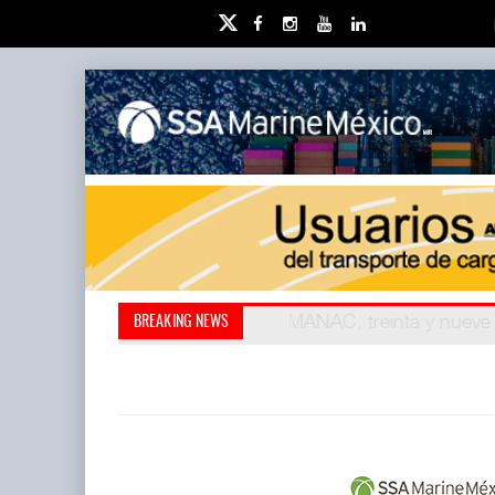
Kanasín, evitar crisis amb
AMANAC, treinta y nu
BREAKING NEWS
también ha redefini