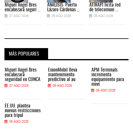
Miguel Ángel Bres
ANÁLISIS: Puerto
ATTRAPI licita red
encabezará seguri ...
Lázaro Cárdenas ...
de telecomuni ...
07 AGO 2026
06 AGO 2026
06 AGO 2026
MÁS POPULARES
Miguel Ángel Bres
ExxonMobil lleva
APM Terminals
encabezará
mantenimiento
incrementa
seguridad en CONCA
predictivo al au
equipamiento para
movi
07 AGO 2026
05 AGO 2026
05 AGO 2026
EE.UU. plantea
nuevas restricciones
para tripul
05 AGO 2026