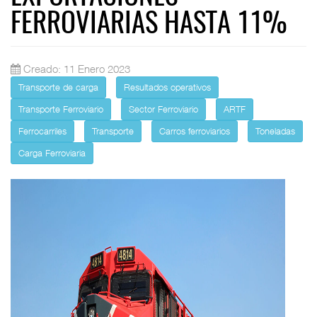
FERROVIARIAS HASTA 11%
Creado: 11 Enero 2023
Transporte de carga
Resultados operativos
Transporte Ferroviario
Sector Ferroviario
ARTF
Ferrocarriles
Transporte
Carros ferroviarios
Toneladas
Carga Ferroviaria