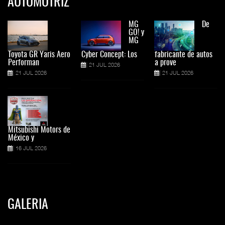
AUTOMOTRIZ
MG
De
GO! y
MG
Toyota GR Yaris Aero
Cyber Concept: Los
fabricante de autos
Performan
a prove
21 JUL 2026
21 JUL 2026
21 JUL 2026
Mitsubishi Motors de
México y
16 JUL 2026
GALERIA