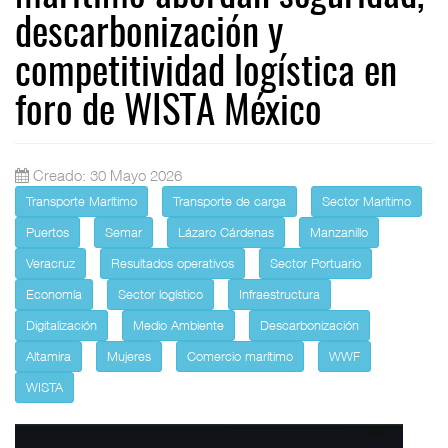
descarbonización y
competitividad logística en
foro de WISTA México
Creado: 30 Mayo 2026
Transporte Marítimo
Transporte de carga
Sector Marítimo
Puertos
Semar
Lázaro Cárdenas
Manzanillo
Veracruz
Resultados operativos
Sector Portuario
Economía
Sector logístico
Infraestructura
Digitalización
Medio Ambiente
Descarbonización
Altamira
Mujeres
Comercio marítimo
WWF
WISTA