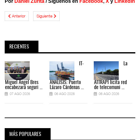
Por
Daniel Zurita
/
Síguenos en
Facebook
,
X
y
LinkedIn
Anterior
Siguiente
RECIENTES
IT-
La
Miguel Ángel Bres
ANÁLISIS: Puerto
ATTRAPI licita red
encabezará seguri ...
Lázaro Cárdenas ...
de telecomuni ...
07 AGO 2026
06 AGO 2026
06 AGO 2026
MÁS POPULARES