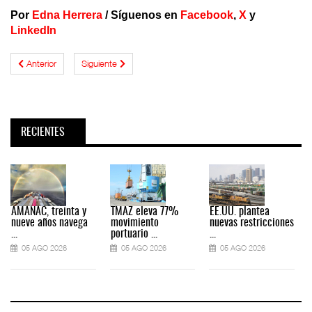
Por
Edna Herrera
/
Síguenos en
Facebook
,
X
y
LinkedIn
Anterior
Siguiente
RECIENTES
AMANAC, treinta y
TMAZ eleva 77%
EE.UU. plantea
nueve años navega
movimiento
nuevas restricciones
...
portuario ...
...
.
05 AGO 2026
05 AGO 2026
05 AGO 2026