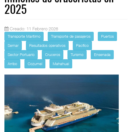
2025
Creado: 11 Febrero 2026
Transporte Marítimo
Transporte de pasajeros
Puertos
Semar
Resultados operativos
Pacífico
Sector Portuario
Cruceros
Turismo
Ensenada
Arribo
Cozumel
Mahahual