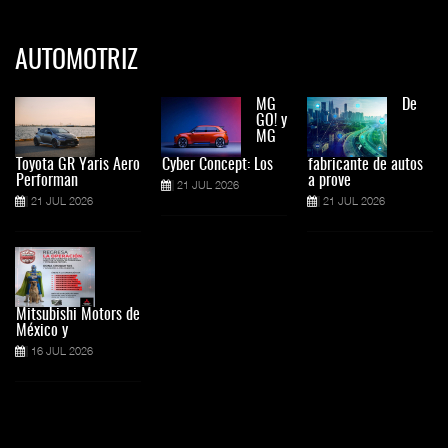
AUTOMOTRIZ
MG
De
GO! y
MG
Toyota GR Yaris Aero
Cyber Concept: Los
fabricante de autos
Performan
a prove
21 JUL 2026
21 JUL 2026
21 JUL 2026
Mitsubishi Motors de
México y
16 JUL 2026