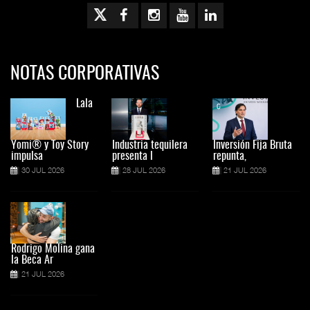
NOTAS CORPORATIVAS
Lala
Yomi® y Toy Story
Industria tequilera
Inversión Fija Bruta
impulsa
presenta l
repunta,
30 JUL 2026
28 JUL 2026
21 JUL 2026
Rodrigo Molina gana
la Beca Ar
21 JUL 2026