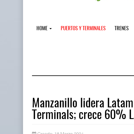
HOME
PUERTOS Y TERMINALES
TRENES
Manzanillo lidera Lata
Terminals; crece 60% 
AMANAC, treinta y nueve años naveg
05 AGO 2026
Creado: 18 Marzo 2024