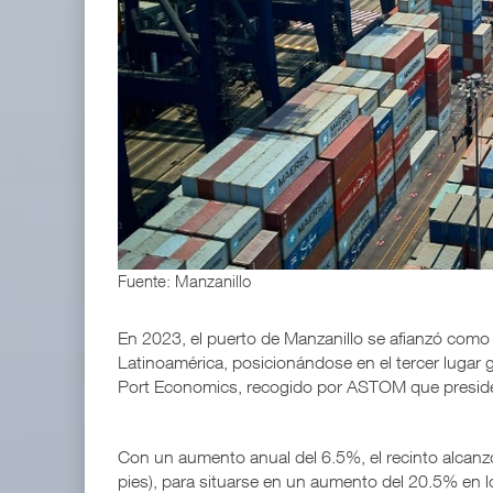
EE.UU. plantea nuevas restricciones para tripul
05 AGO 2026
TMAZ eleva 77% movimiento portuario y servicios
05 AGO 2026
Fuente: Manzanillo
En 2023, el puerto de Manzanillo se afianzó como e
Latinoamérica, posicionándose en el tercer lugar 
Port Economics, recogido por ASTOM que presi
Con un aumento anual del 6.5%, el recinto alcanz
pies), para situarse en un aumento del 20.5% en