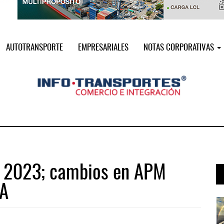
AUTOTRANSPORTE
EMPRESARIALES
NOTAS CORPORATIVAS
m 2023; cambios en APM
LA
a ...
AMANAC, treinta y nueve años navega ...
05 AGO 2026