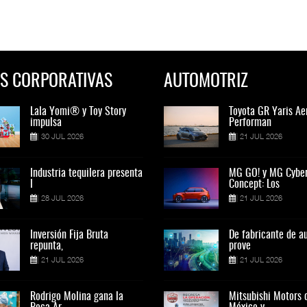
S CORPORATIVAS
AUTOMOTRIZ
Lala Yomi® y Toy Story
Toyota GR Yaris Aero
Lala Yomi® y Toy St
Toyota GR Yaris Ae
impulsa
Performan
impulsa
Performan
30 JUL 2026
21 JUL 2026
30 JUL 2026
21 JUL 2026
Industria tequilera presenta
MG GO! y MG Cyber
Industria tequilera p
MG GO! y MG Cybe
l
Concept: Los
l
Concept: Los
28 JUL 2026
21 JUL 2026
28 JUL 2026
21 JUL 2026
Inversión Fija Bruta
De fabricante de autos a
Inversión Fija Bruta
De fabricante de a
repunta,
prove
repunta,
prove
21 JUL 2026
21 JUL 2026
21 JUL 2026
21 JUL 2026
Rodrigo Molina gana la
Mitsubishi Motors de
Rodrigo Molina gana 
Mitsubishi Motors 