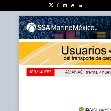
Kanasín, evitar crisis amb
AMANAC, treinta y nu
BREAKING NEWS
también ha redefini