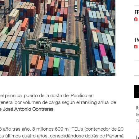
EE.UU. plantea nuevas restricciones para tripul
EE
05 AGO 2026
TMAZ eleva 77% movimiento portuario y servicios
TM
05 AGO 2026
l principal puerto de la costa del Pacífico en
general por volumen de carga según el ranking anual de
K
de
José Antonio Contreras
.
M
ó año tras año, 3 millones 699 mil TEUs (contenedor de 20
 los últimos cuatro años, consolidándose detrás de Panamá
L