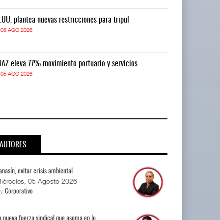
.UU. plantea nuevas restricciones para tripul
EE.UU. plantea
05 AGO 2026
05 AGO 2026
AZ eleva 77% movimiento portuario y servicios
TMAZ eleva 77
05 AGO 2026
05 AGO 2026
AUTORES
anasín, evitar crisis ambiental
iércoles, 05 Agosto 2026
By
Corporativo
a nueva fuerza sindical que asoma en lo...