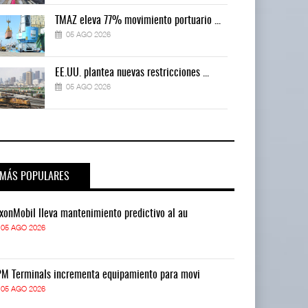
TMAZ eleva 77% movimiento portuario ...
05 AGO 2026
EE.UU. plantea nuevas restricciones ...
05 AGO 2026
MÁS POPULARES
xonMobil lleva mantenimiento predictivo al au
ExxonMobil lle
05 AGO 2026
05 AGO 2026
M Terminals incrementa equipamiento para movi
APM Terminals
05 AGO 2026
05 AGO 2026