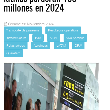
millones en 2024
Creado: 26 Noviembre 2024
Transporte de pasajeros
Resultados operativos
Infraestructura
IATA
AICM
Viva Aerobus
Rutas aéreas
Aerolíneas
LATAM
DFW
Querétaro