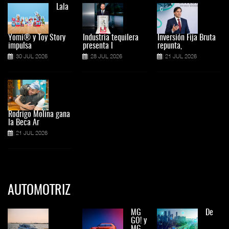
Lala
Yomi® y Toy Story
Industria tequilera
Inversión Fija Bruta
impulsa
presenta l
repunta,
30 JUL 2026
28 JUL 2026
21 JUL 2026
Rodrigo Molina gana
la Beca Ar
21 JUL 2026
AUTOMOTRIZ
MG
De
GO! y