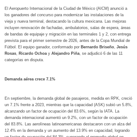
El Aeropuerto Internacional de la Ciudad de México (AICM) anunció a
los ganadores del concurso para modernizar las instalaciones de la
vieja y nueva terminal, destacando la cultura mexicana. Las mejoras
incluyen renovación de fachadas, ambulatorios, salas de espera, áreas
de bandas de equipaje y migración en las terminales 1 y 2, con entrega
prevista para el primer semestre de 2026, antes de la Copa Mundial de
Fútbol. El equipo ganador, conformado por
Bernardo Briseño
,
Jesús
Rosas
,
Ricardo Ochoa
y
Alejandro Piña
, se adjudicó 6 de las 11
categorías en disputa.
Demanda aérea crece 7.1%
En septiembre, la demanda global de pasajeros, medida en RPK, creció
un 7.1% frente a 2023, mientras que la capacidad (ASK) subió un 5.8%,
alcanzando un factor de ocupación del 83.6%, según la IATA. La
demanda internacional aumentó un 9.2%, con un factor de ocupación
del 83.8%. Las aerolíneas latinoamericanas destacaron con un alza del
12.4% en la demanda y un aumento del 13.9% en capacidad, logrando
un factor de ocupación del 84.3%, superando el promedio global en