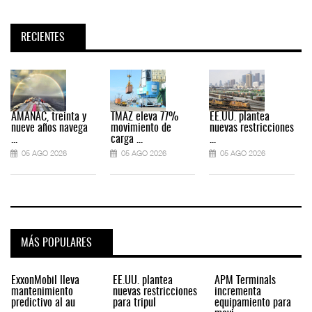
RECIENTES
AMANAC, treinta y
TMAZ eleva 77%
EE.UU. plantea
nueve años navega
movimiento de
nuevas restricciones
...
carga ...
...
.
05 AGO 2026
05 AGO 2026
05 AGO 2026
MÁS POPULARES
ExxonMobil lleva
EE.UU. plantea
APM Terminals
mantenimiento
nuevas restricciones
incrementa
predictivo al au
para tripul
equipamiento para