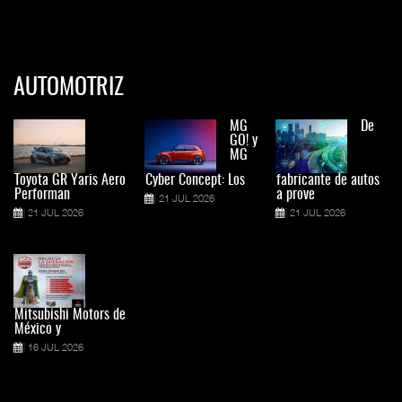
AUTOMOTRIZ
MG
De
GO! y
MG
Toyota GR Yaris Aero
Cyber Concept: Los
fabricante de autos
Performan
a prove
21 JUL 2026
21 JUL 2026
21 JUL 2026
Mitsubishi Motors de
México y
16 JUL 2026