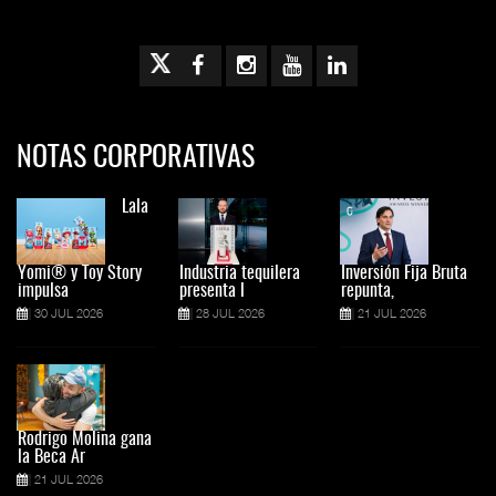
NOTAS CORPORATIVAS
Lala
Yomi® y Toy Story
Industria tequilera
Inversión Fija Bruta
impulsa
presenta l
repunta,
30 JUL 2026
28 JUL 2026
21 JUL 2026
Rodrigo Molina gana
la Beca Ar
21 JUL 2026