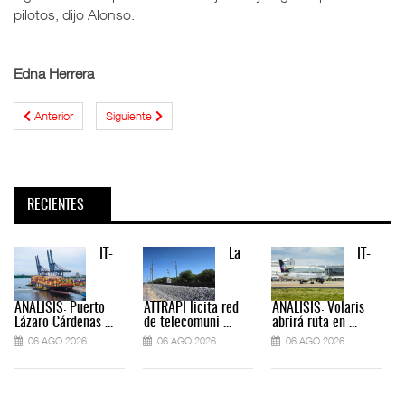
pilotos, dijo Alonso.
Edna Herrera
Anterior
Siguiente
RECIENTES
IT-
La
IT-
ANÁLISIS: Puerto
ATTRAPI licita red
ANÁLISIS: Volaris
Lázaro Cárdenas ...
de telecomuni ...
abrirá ruta en ...
06 AGO 2026
06 AGO 2026
06 AGO 2026