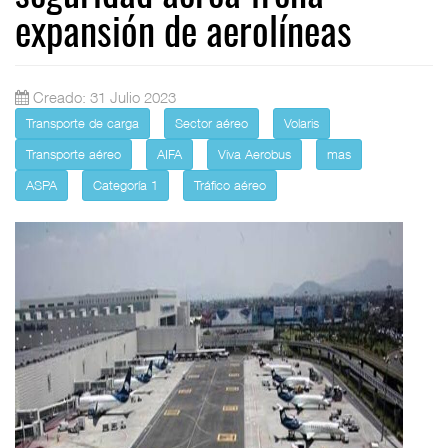
expansión de aerolíneas
Creado: 31 Julio 2023
Transporte de carga
Sector aéreo
Volaris
Transporte aéreo
AIFA
Viva Aerobus
mas
ASPA
Categoría 1
Tráfico aéreo