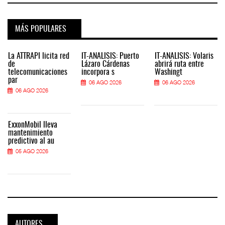
MÁS POPULARES
La ATTRAPI licita red
IT-ANÁLISIS: Puerto
IT-ANÁLISIS: Volaris
de
Lázaro Cárdenas
abrirá ruta entre
telecomunicaciones
incorpora s
Washingt
par
06 AGO 2026
06 AGO 2026
06 AGO 2026
ExxonMobil lleva
mantenimiento
predictivo al au
05 AGO 2026
AUTORES