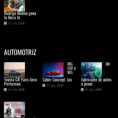
Rodrigo Molina gana
la Beca Ar
21 JUL 2026
AUTOMOTRIZ
MG
De
GO! y
MG
Toyota GR Yaris Aero
Cyber Concept: Los
fabricante de autos
Performan
a prove
21 JUL 2026
21 JUL 2026
21 JUL 2026