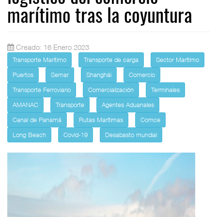
marítimo tras la coyuntura
Creado: 16 Enero 2023
Transporte Marítimo
Transporte de carga
Sector Marítimo
Puertos
Semar
Shanghái
Comercio
Transporte Ferroviario
Comercialización
Terminales
AMANAC
Transporte
Agentes Aduanales
Canal de Panamá
Rutas Marítimas
Comce
Long Beach
Covid-19
Desabasto mundial