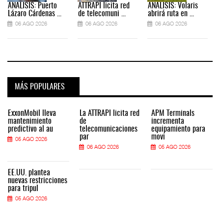
ANÁLISIS: Puerto
ATTRAPI licita red
ANÁLISIS: Volaris
Lázaro Cárdenas ...
de telecomuni ...
abrirá ruta en ...
06 AGO 2026
06 AGO 2026
06 AGO 2026
MÁS POPULARES
ExxonMobil lleva
La ATTRAPI licita red
APM Terminals
mantenimiento
de
incrementa
predictivo al au
telecomunicaciones
equipamiento para
par
movi
05 AGO 2026
06 AGO 2026
05 AGO 2026
EE.UU. plantea
nuevas restricciones
para tripul
05 AGO 2026