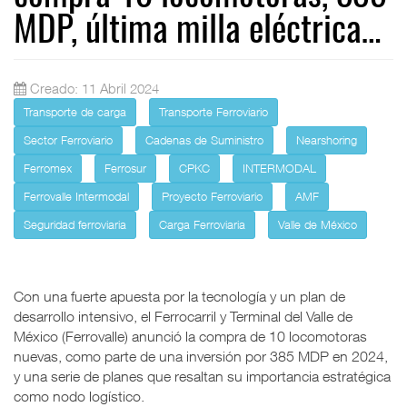
MDP, última milla eléctrica…
Creado: 11 Abril 2024
Transporte de carga
Transporte Ferroviario
Sector Ferroviario
Cadenas de Suministro
Nearshoring
Ferromex
Ferrosur
CPKC
INTERMODAL
Ferrovalle Intermodal
Proyecto Ferroviario
AMF
Seguridad ferroviaria
Carga Ferroviaria
Valle de México
Con una fuerte apuesta por la tecnología y un plan de
desarrollo intensivo, el Ferrocarril y Terminal del Valle de
México (Ferrovalle) anunció la compra de 10 locomotoras
nuevas, como parte de una inversión por 385 MDP en 2024,
y una serie de planes que resaltan su importancia estratégica
como nodo logístico.