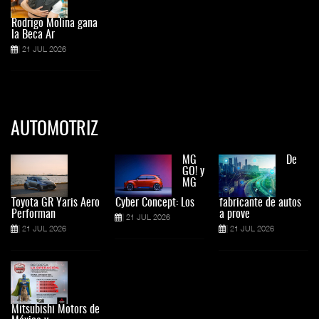
Rodrigo Molina gana
la Beca Ar
21 JUL 2026
AUTOMOTRIZ
MG
De
GO! y
MG
Toyota GR Yaris Aero
Cyber Concept: Los
fabricante de autos
Performan
a prove
21 JUL 2026
21 JUL 2026
21 JUL 2026
Mitsubishi Motors de