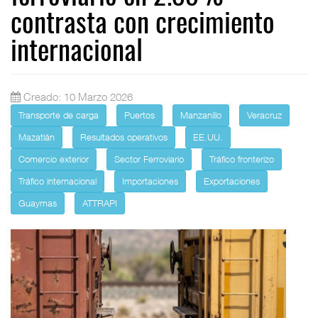
contrasta con crecimiento
internacional
Creado: 10 Marzo 2026
Transporte de carga
Puertos
Manzanillo
Veracruz
Mazatlán
Resultados operativos
EE.UU.
Comercio exterior
Sector Ferroviario
Tráfico fronterizo
Tráfico internacional
Importaciones
Exportaciones
Guaymas
ATTRAPI