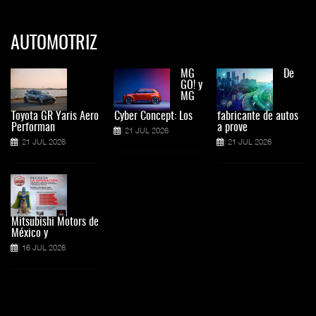
AUTOMOTRIZ
MG
De
GO! y
MG
Toyota GR Yaris Aero
Cyber Concept: Los
fabricante de autos
Performan
a prove
21 JUL 2026
21 JUL 2026
21 JUL 2026
Mitsubishi Motors de
México y
16 JUL 2026