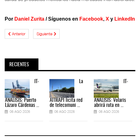
Por
Daniel Zurita
/
Síguenos en
Facebook
,
X
y
LinkedIn
Anterior
Siguiente
RECIENTES
IT-
La
IT-
ANÁLISIS: Puerto
ATTRAPI licita red
ANÁLISIS: Volaris
Lázaro Cárdenas ...
de telecomuni ...
abrirá ruta en ...
06 AGO 2026
06 AGO 2026
06 AGO 2026