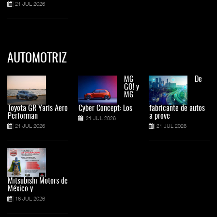
21 JUL 2026
AUTOMOTRIZ
MG
De
GO! y
MG
Toyota GR Yaris Aero
Cyber Concept: Los
fabricante de autos
Performan
a prove
21 JUL 2026
21 JUL 2026
21 JUL 2026
Mitsubishi Motors de
México y
16 JUL 2026