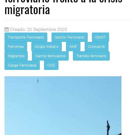
migratoria
Creado: 22 Septiembre 2023
Transporte Ferroviario
Sector Ferroviario
GMXT
Ferromex
Grupo México
AMF
Concamin
Migrantes
Carros ferroviarios
Tránsito ferroviario
Carga Ferroviaria
CCE