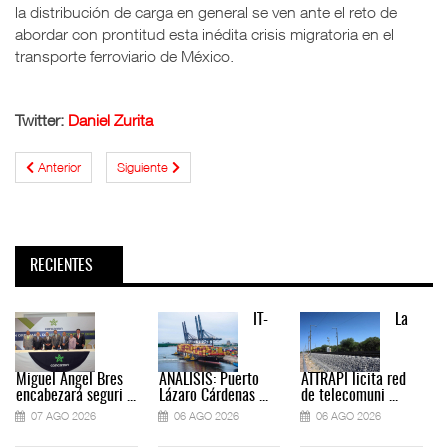
la distribución de carga en general se ven ante el reto de
abordar con prontitud esta inédita crisis migratoria en el
transporte ferroviario de México.
Twitter:
Daniel Zurita
Anterior
Siguiente
RECIENTES
IT-
La
Miguel Ángel Bres
ANÁLISIS: Puerto
ATTRAPI licita red
encabezará seguri ...
Lázaro Cárdenas ...
de telecomuni ...
07 AGO 2026
06 AGO 2026
06 AGO 2026