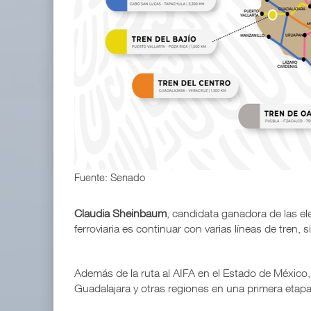
ExxonMobil lleva mantenimiento predictivo al au
05 AGO 2026
Corredor Jalisco-Nayarit renueva flota con auto
04 AGO 2026
Fuente: Senado
Claudia Sheinbaum
, candidata ganadora de las el
ferroviaria es continuar con varias líneas de tren, s
Además de la ruta al AIFA en el Estado de México,
Guadalajara y otras regiones en una primera etapa