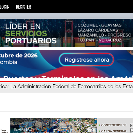
LOGIN
REGISTER
c
equip
: El operador portuario global APM Terminals incorpo