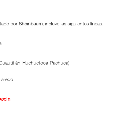
ntado por
Sheinbaum
, incluye las siguientes líneas:
a
(Cuautitlán-Huehuetoca-Pachuca)
Laredo
kedIn