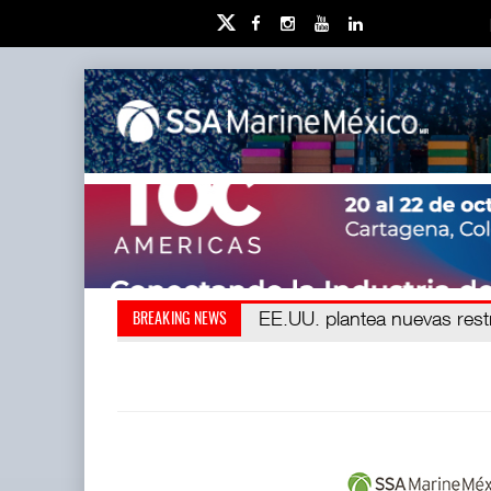
EE.UU. plantea nuevas restric
APM Terminals incrementa 
BREAKING NEWS
Terminal T