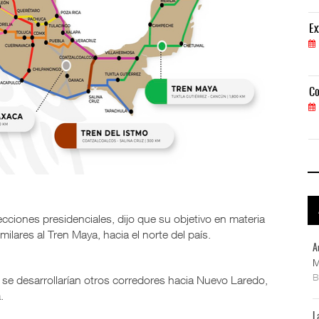
ExxonMobil lleva mantenimiento predictivo al au
Ex
05 AGO 2026
Corredor Jalisco-Nayarit renueva flota con auto
Co
04 AGO 2026
ecciones presidenciales, dijo que su objetivo en materia
imilares al Tren Maya, hacia el norte del país.
A
M
 se desarrollarían otros corredores hacia Nuevo Laredo,
.
L