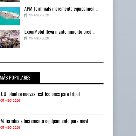
APM Terminals incrementa equipamien ...
05 AGO 2026
ExxonMobil lleva mantenimiento pred ...
05 AGO 2026
MÁS POPULARES
.UU. plantea nuevas restricciones para tripul
EE.UU. plantea
05 AGO 2026
05 AGO 2026
M Terminals incrementa equipamiento para movi
APM Terminals
05 AGO 2026
05 AGO 2026