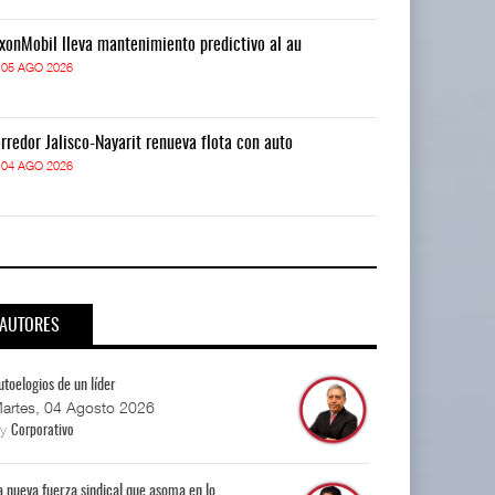
xonMobil lleva mantenimiento predictivo al au
ExxonMobil lle
05 AGO 2026
05 AGO 2026
rredor Jalisco-Nayarit renueva flota con auto
Corredor Jalis
04 AGO 2026
04 AGO 2026
AUTORES
utoelogios de un líder
artes, 04 Agosto 2026
By
Corporativo
a nueva fuerza sindical que asoma en lo...