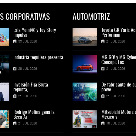
S CORPORATIVAS
AUTOMOTRIZ
Lala Yomi® y Toy Story
Toyota GR Yaris Aero
Lala Yomi® y Toy St
Toyota GR Yaris Ae
impulsa
Performan
impulsa
Performan
30 JUL 2026
21 JUL 2026
30 JUL 2026
21 JUL 2026
Industria tequilera presenta
MG GO! y MG Cyber
Industria tequilera p
MG GO! y MG Cybe
l
Concept: Los
l
Concept: Los
28 JUL 2026
21 JUL 2026
28 JUL 2026
21 JUL 2026
Inversión Fija Bruta
De fabricante de autos a
Inversión Fija Bruta
De fabricante de a
repunta,
prove
repunta,
prove
21 JUL 2026
21 JUL 2026
21 JUL 2026
21 JUL 2026
Rodrigo Molina gana la
Mitsubishi Motors de
Rodrigo Molina gana 
Mitsubishi Motors 
Beca Ar
México y
Beca Ar
México y
21 JUL 2026
16 JUL 2026
21 JUL 2026
16 JUL 2026