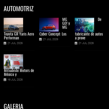
AUTOMOTRIZ
MG
De
GO! y
MG
Toyota GR Yaris Aero
Cyber Concept: Los
fabricante de autos
Performan
a prove
21 JUL 2026
21 JUL 2026
21 JUL 2026
Mitsubishi Motors de
México y
16 JUL 2026
GALERIA