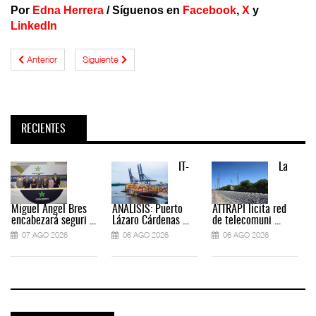
Por
Edna Herrera
/
Síguenos en
Facebook
,
X
y
LinkedIn
Anterior
Siguiente
RECIENTES
IT-
La
Miguel Ángel Bres
ANÁLISIS: Puerto
ATTRAPI licita red
encabezará seguri ...
Lázaro Cárdenas ...
de telecomuni ...
07 AGO 2026
06 AGO 2026
06 AGO 2026