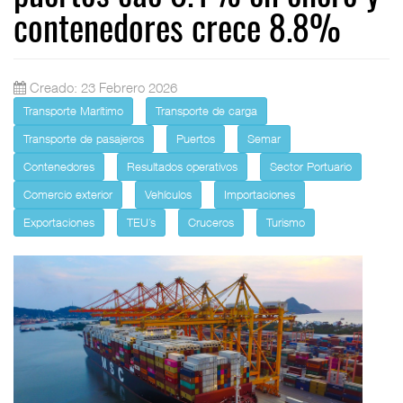
contenedores crece 8.8%
Creado: 23 Febrero 2026
Transporte Marítimo
Transporte de carga
Transporte de pasajeros
Puertos
Semar
Contenedores
Resultados operativos
Sector Portuario
Comercio exterior
Vehículos
Importaciones
Exportaciones
TEU´s
Cruceros
Turismo