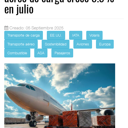
en julio
Creado: 05 Septiembre 2025
Transporte de carga
EE.UU.
IATA
Volaris
Transporte aéreo
Sostenibilidad
Aviones
Europa
Combustible
ASA
Pasajeros