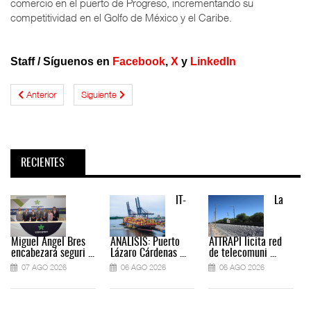
comercio en el puerto de Progreso, incrementando su
competitividad en el Golfo de México y el Caribe.
Staff
/ Síguenos en
Facebook
,
X
y
LinkedIn
Anterior
Siguiente
RECIENTES
IT-
La
Miguel Ángel Bres
ANÁLISIS: Puerto
ATTRAPI licita red
encabezará seguri ...
Lázaro Cárdenas ...
de telecomuni ...
07 AGO 2026
06 AGO 2026
06 AGO 2026