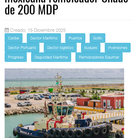
de 200 MDP
Creado: 15 Diciembre 2025
Caribe
Sector Marítimo
Puertos
Golfo
Sector Portuario
Sector logístico
buques
Inversiones
Progreso
Seguridad Marítima
Remolcadores Equimar