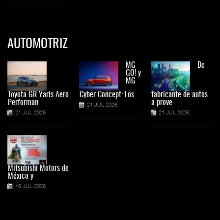
AUTOMOTRIZ
MG
De
GO! y
MG
Toyota GR Yaris Aero
Cyber Concept: Los
fabricante de autos
Performan
a prove
21 JUL 2026
21 JUL 2026
21 JUL 2026
Mitsubishi Motors de
México y
16 JUL 2026