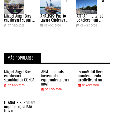
IT-
La
Miguel Ángel Bres
ANÁLISIS: Puerto
ATTRAPI licita red
encabezará seguri ...
Lázaro Cárdenas ...
de telecomuni ...
07 AGO 2026
06 AGO 2026
06 AGO 2026
MÁS POPULARES
Miguel Ángel Bres
APM Terminals
ExxonMobil lleva
encabezará
incrementa
mantenimiento
seguridad en CONCA
equipamiento para
predictivo al au
movi
07 AGO 2026
05 AGO 2026
05 AGO 2026
IT-ANÁLISIS: Primera
mujer dirigirá IATA
tras o