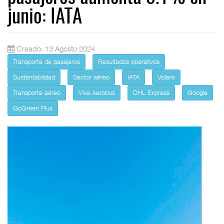
junio: IATA
Creado: 13 Agosto 2024
Transporte de pasajeros
Resultados operativos
Sustentabilidad
Sector aéreo
IATA
Volaris
Transporte aéreo
Viva Aerobus
DHL Express
Google
GoGreen Plus