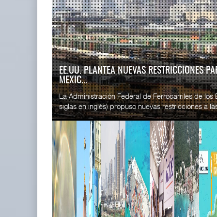
READ MORE
SSA Marin
Treinta y nueve años navegando el
Esperanz ..
cambio
06 JUL 
05 AGO 2026
EE.UU. PLANTEA NUEVAS RESTRICCIONES PA
MEXIC...
READ MORE
La Administración Federal de Ferrocarriles de los
CICE gana
siglas en inglés) propuso nuevas restricciones a las 
...
02 JUL 
READ MORE
TMAZ eleva 77% movimiento
SSA Marin
portuario y servici ...
...
05 AGO 2026
29 JUN 
READ MORE