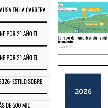
CAUSA EN LA CARRERA
ciones para tripul
EE.UU. plantea nuevas restricciones para tripul
05 AGO 2026
NE POR 2º AÑO EL
Corredor del Istmo destraba ramal
Corredor del Istmo destraba ramal
ferroviario ...
ferroviario ...
04 AGO 2026
04 AGO 2026
NE POR 2º AÑO EL
2026: ESTILO SOBRE
ÁS DE 500 MIL