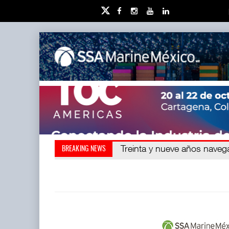
Kanasín, evitar crisis ambien
Treinta y nueve años nave
BREAKING NEWS
redefini