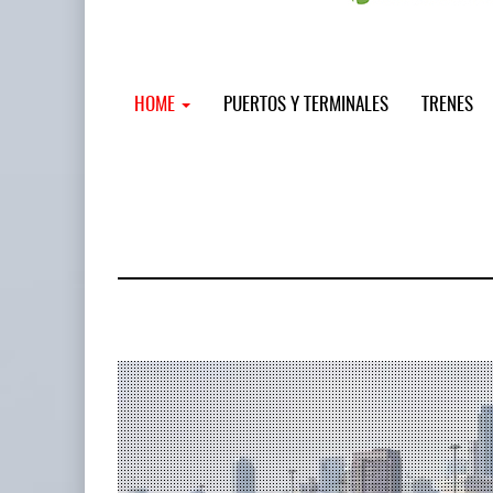
HOME
PUERTOS Y TERMINALES
TRENES
MSC incor
...
12 JUL 