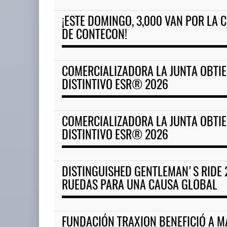
¡ESTE DOMINGO, 3,000 VAN POR LA 
EE.UU. plantea nuevas restric
DE CONTECON!
05 AGO 2026
COMERCIALIZADORA LA JUNTA OBTIE
Corredor del Istmo destraba ramal
DISTINTIVO ESR® 2026
ferroviario ...
04 AGO 2026
COMERCIALIZADORA LA JUNTA OBTIE
DISTINTIVO ESR® 2026
DISTINGUISHED GENTLEMAN'S RIDE 
RUEDAS PARA UNA CAUSA GLOBAL
FUNDACIÓN TRAXION BENEFICIÓ A M