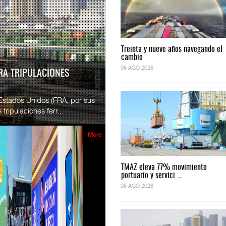
READ MORE
e México y Vía
SSA Marine México y Vía
Treinta y nueve años navegando el
Treinta y nueve años navegando el
.
Esperanz ...
cambio
cambio
2026
06 JUL 2026
05 AGO 2026
05 AGO 2026
RA TRIPULACIONES
READ MORE
 Estados Unidos (FRA, por sus
 espacio en el programa
CICE gana espacio en el progra
tripulaciones ferr...
...
2026
02 JUL 2026
More
READ MORE
TMAZ eleva 77% movimiento
TMAZ eleva 77% movimiento
e México refuerza briga
SSA Marine México refuerza bri
portuario y servici ...
portuario y servici ...
...
05 AGO 2026
05 AGO 2026
2026
29 JUN 2026
READ MORE