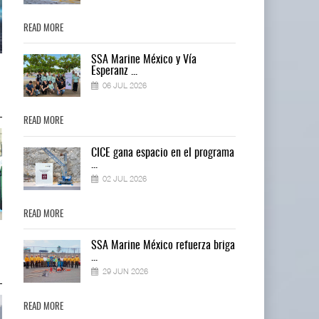
READ MORE
READ MORE
SSA Marine México y Vía
Treinta y nueve años navegando el
Treinta y nueve años navegando 
Esperanz ...
cambio
cambio
06 JUL 2026
05 AGO 2026
05 AGO 2026
READ MORE
READ MORE
ma
CICE gana espacio en el programa
...
02 JUL 2026
READ MORE
READ MORE
TMAZ eleva 77% movimiento
TMAZ eleva 77% movimiento
ga
SSA Marine México refuerza briga
portuario y servici ...
portuario y servici ...
...
05 AGO 2026
05 AGO 2026
29 JUN 2026
READ MORE
READ MORE