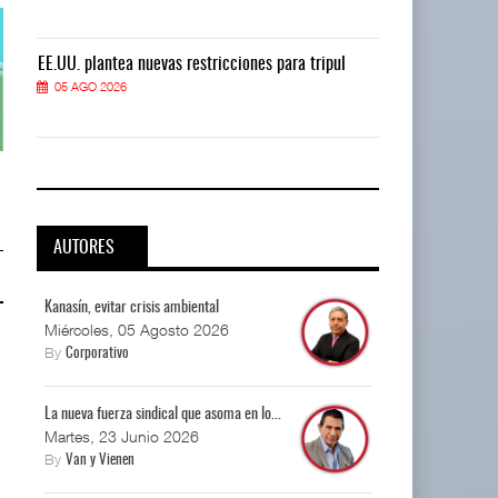
EE.UU. plantea nuevas restricciones para tripul
EE.UU. plantea
05 AGO 2026
05 AGO 2026
Corredor del Istmo destraba ramal
Corredor del Istmo destraba ram
ferroviario ...
ferroviario ...
04 AGO 2026
04 AGO 2026
AUTORES
Kanasín, evitar crisis ambiental
Miércoles, 05 Agosto 2026
By
Corporativo
La nueva fuerza sindical que asoma en lo...
Martes, 23 Junio 2026
By
Van y Vienen