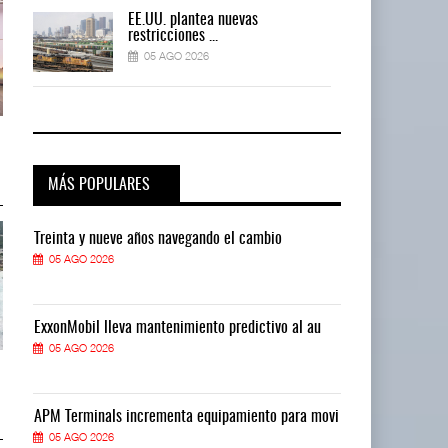
EE.UU. plantea nuevas
restricciones ...
05 AGO 2026
ExxonMobil lleva mantenimiento
ExxonMobil lleva mantenimiento
predictivo al ...
predictivo al ...
05 AGO 2026
05 AGO 2026
MÁS POPULARES
Treinta y nueve años navegando el cambio
Treinta y nue
05 AGO 2026
05 AGO 2026
ExxonMobil lleva mantenimiento predictivo al au
ExxonMobil ll
05 AGO 2026
05 AGO 2026
Cruceros crecen en Caribe
Cruceros crecen en Caribe
mientras bajan ferr ...
mientras bajan ferr ...
04 AGO 2026
04 AGO 2026
vi
APM Terminals incrementa equipamiento para movi
APM Terminals
05 AGO 2026
05 AGO 2026