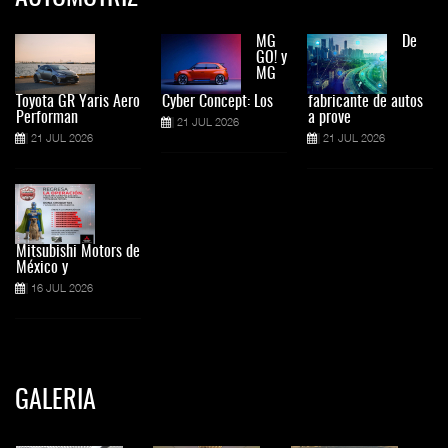
MG
De
GO! y
MG
Toyota GR Yaris Aero
Cyber Concept: Los
fabricante de autos
Performan
a prove
21 JUL 2026
21 JUL 2026
21 JUL 2026
Mitsubishi Motors de
México y
16 JUL 2026
GALERIA