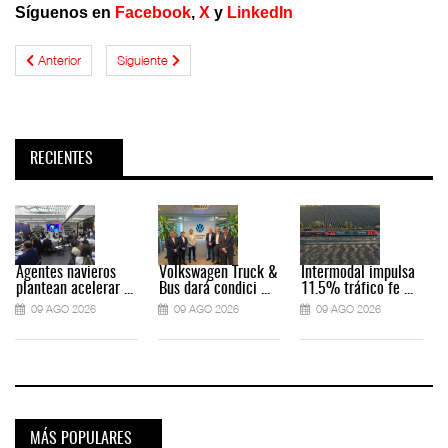
Síguenos en
Facebook
,
X
y
LinkedIn
Anterior
Siguiente
RECIENTES
Agentes navieros
Volkswagen Truck &
Intermodal impulsa
plantean acelerar ...
Bus dará condici ...
11.5% tráfico fe ...
09 AGO 2026
09 AGO 2026
09 AGO 2026
MÁS POPULARES