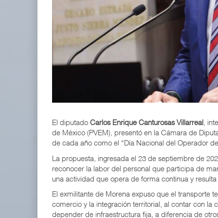
APM Terminals incrementa equipamiento para movi
05 AGO 2026
EE.UU. plantea nuevas restricciones para tripul
05 AGO 2026
El diputado
Carlos Enrique Canturosas Villarreal
, in
de México (PVEM), presentó en la Cámara de Diputad
de cada año como el “Día Nacional del Operador de
La propuesta, ingresada el 23 de septiembre de 202
reconocer la labor del personal que participa de ma
una actividad que opera de forma continua y resulta 
El exmilitante de Morena expuso que el transporte te
comercio y la integración territorial, al contar con 
depender de infraestructura fija, a diferencia de otr