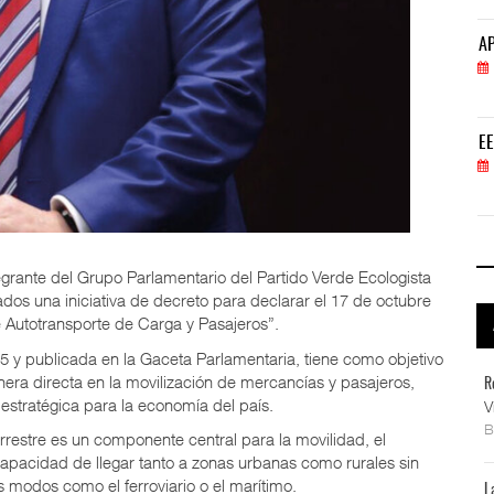
APM Terminals incrementa equipamiento para movi
AP
05 AGO 2026
EE.UU. plantea nuevas restricciones para tripul
EE
05 AGO 2026
tegrante del Grupo Parlamentario del Partido Verde Ecologista
os una iniciativa de decreto para declarar el 17 de octubre
 Autotransporte de Carga y Pasajeros”.
5 y publicada en la Gaceta Parlamentaria, tiene como objetivo
nera directa en la movilización de mercancías y pasajeros,
R
estratégica para la economía del país.
V
rrestre es un componente central para la movilidad, el
la capacidad de llegar tanto a zonas urbanas como rurales sin
os modos como el ferroviario o el marítimo.
L