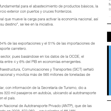
M
 fundamental para el abastecimiento de productos básicos, la
cio exterior con puertos y cruces fronterizos.
nal que mueve la carga para activar la economía nacional, así
 destino", se lee en la iniciativa.
 64% de las exportaciones y el 51% de las importaciones de
sporte carretero.
 sector, pues basándose en los datos de la OCDE, el
senta entre 4 y 6% del PIB en economías emergentes.
nfraestructura, Comunicaciones y Transportes (SICT) señaló
nacional y moviliza más de 565 millones de toneladas de
ar, con información de la Secretaría de Turismo, dio a
es 320 mil pasajeros en autobús, ubicando al autotransporte
n el país.
ión Nacional de Autotransporte Privado (ANTP), que de las
porte en 2023, 372,059 —equivalentes al 66.16%—