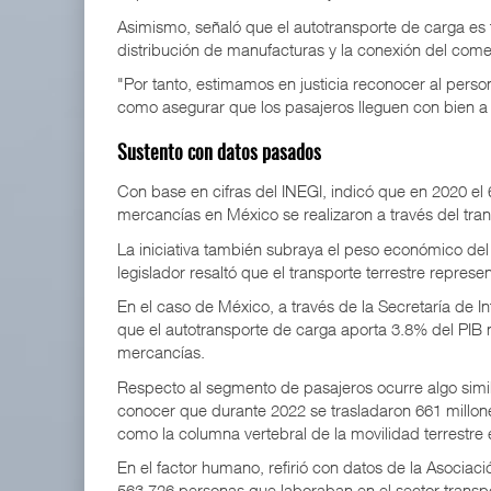
Asimismo, señaló que el autotransporte de carga es
distribución de manufacturas y la conexión del comer
"Por tanto, estimamos en justicia reconocer al perso
como asegurar que los pasajeros lleguen con bien a su
Sustento con datos pasados
Con base en cifras del INEGI, indicó que en 2020 el
mercancías en México se realizaron a través del tran
La iniciativa también subraya el peso económico del
legislador resaltó que el transporte terrestre repre
En el caso de México, a través de la Secretaría de I
que el autotransporte de carga aporta 3.8% del PIB 
mercancías.
Respecto al segmento de pasajeros ocurre algo simil
conocer que durante 2022 se trasladaron 661 millon
como la columna vertebral de la movilidad terrestre e
En el factor humano, refirió con datos de la Asociac
563,726 personas que laboraban en el sector trans