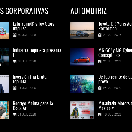
S CORPORATIVAS
AUTOMOTRIZ
Lala Yomi® y Toy Story
Toyota GR Yaris Aero
Lala Yomi® y Toy St
Toyota GR Yaris Ae
impulsa
Performan
impulsa
Performan
30 JUL 2026
21 JUL 2026
30 JUL 2026
21 JUL 2026
Industria tequilera presenta
MG GO! y MG Cyber
Industria tequilera p
MG GO! y MG Cybe
l
Concept: Los
l
Concept: Los
28 JUL 2026
21 JUL 2026
28 JUL 2026
21 JUL 2026
Inversión Fija Bruta
De fabricante de autos a
Inversión Fija Bruta
De fabricante de a
repunta,
prove
repunta,
prove
21 JUL 2026
21 JUL 2026
21 JUL 2026
21 JUL 2026
Rodrigo Molina gana la
Mitsubishi Motors de
Rodrigo Molina gana 
Mitsubishi Motors 
Beca Ar
México y
Beca Ar
México y
21 JUL 2026
16 JUL 2026
21 JUL 2026
16 JUL 2026