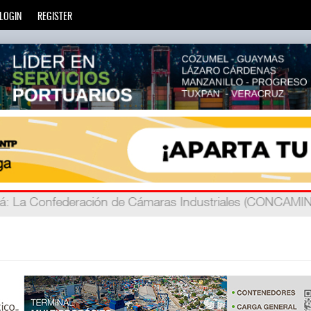
LOGIN
REGISTER
á
ada
: Más de 20 mil escuelas privadas atienden a más de ci