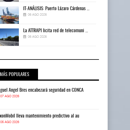
IT-ANÁLISIS: Puerto Lázaro Cárdenas ...
06 AGO 2026
La ATTRAPI licita red de telecomuni ...
06 AGO 2026
MÁS POPULARES
guel Ángel Bres encabezará seguridad en CONCA
Miguel Ángel 
07 AGO 2026
07 AGO 2026
xonMobil lleva mantenimiento predictivo al au
ExxonMobil lle
05 AGO 2026
05 AGO 2026