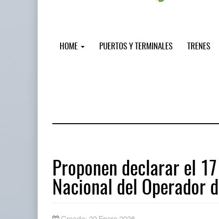
HOME
PUERTOS Y TERMINALES
TRENES
Proponen declarar el 17
Nacional del Operador 
Miguel Ángel Bres encabezará segur
07 AGO 2026
Creado: 29 Enero 2026