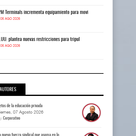
M Terminals incrementa equipamiento para movi
APM Terminals
05 AGO 2026
05 AGO 2026
.UU. plantea nuevas restricciones para tripul
EE.UU. plantea
05 AGO 2026
05 AGO 2026
AUTORES
etos de la educación privada
iernes, 07 Agosto 2026
By
Corporativo
a nueva fuerza sindical que asoma en lo...