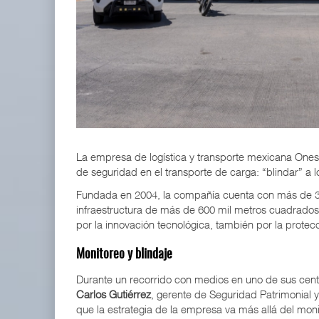
IT-ANÁLISIS: Volaris abrirá ruta entre Washingt
06 AGO 2026
ExxonMobil lleva mantenimiento predictivo al au
05 AGO 2026
La empresa de logística y transporte mexicana Ones
de seguridad en el transporte de carga: “blindar” a l
Fundada en 2004, la compañía cuenta con más de 30 
infraestructura de más de 600 mil metros cuadrados 
por la innovación tecnológica, también por la prote
Monitoreo y blindaje
Durante un recorrido con medios en uno de sus centr
Carlos Gutiérrez
, gerente de Seguridad Patrimonial 
que la estrategia de la empresa va más allá del mon