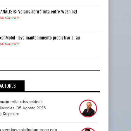
-ANÁLISIS: Volaris abrirá ruta entre Washingt
IT-ANÁLISIS: V
06 AGO 2026
06 AGO 2026
xonMobil lleva mantenimiento predictivo al au
ExxonMobil lle
05 AGO 2026
05 AGO 2026
AUTORES
anasín, evitar crisis ambiental
iércoles, 05 Agosto 2026
By
Corporativo
a nueva fuerza sindical que asoma en lo...