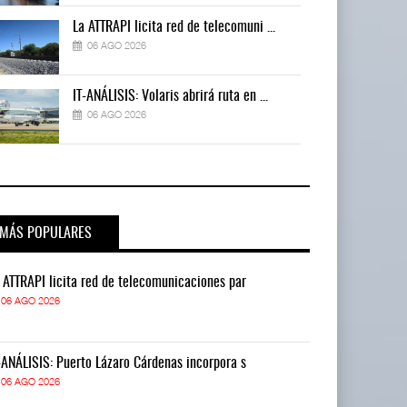
La ATTRAPI licita red de telecomuni ...
06 AGO 2026
IT-ANÁLISIS: Volaris abrirá ruta en ...
06 AGO 2026
MÁS POPULARES
 ATTRAPI licita red de telecomunicaciones par
La ATTRAPI lic
06 AGO 2026
06 AGO 2026
-ANÁLISIS: Puerto Lázaro Cárdenas incorpora s
IT-ANÁLISIS: P
06 AGO 2026
06 AGO 2026