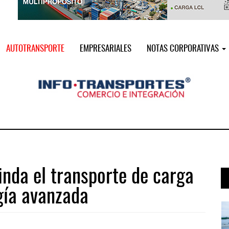
AUTOTRANSPORTE
EMPRESARIALES
NOTAS CORPORATIVAS
inda el transporte de carga
gía avanzada
 ...
IT-ANÁLISIS: Puerto Lázaro Cárdenas ...
06 AGO 2026