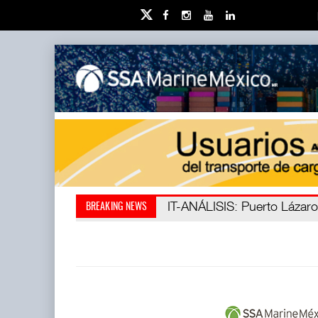
IT-ANÁLISIS: Puerto Lázaro C
La ATTRAPI licita red de tel
BREAKING NEWS
abrió