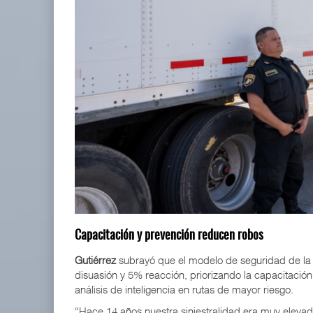
Capacitación y prevención reducen robos
Gutiérrez
subrayó que el modelo de seguridad de la
disuasión y 5% reacción, priorizando la capacitación 
análisis de inteligencia en rutas de mayor riesgo.
“Hace 14 años nuestra siniestralidad era muy elevad