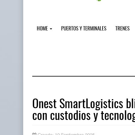
HOME
PUERTOS Y TERMINALES
TRENES
Onest SmartLogistics bl
con custodios y tecnolo
IT-ANÁLISIS: Puerto Lázaro Cárdenas
06 AGO 2026
Creado: 19 Septiembre 2025