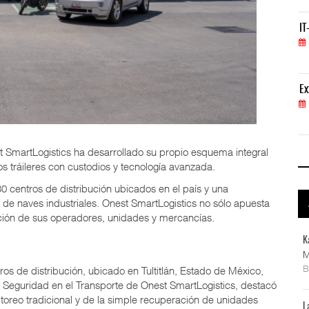
IT-ANÁLISIS: Volaris abrirá ruta entre Washingt
IT
06 AGO 2026
ExxonMobil lleva mantenimiento predictivo al au
Ex
05 AGO 2026
t SmartLogistics ha desarrollado su propio esquema integral
os tráileres con custodios y tecnología avanzada.
centros de distribución ubicados en el país y una
de naves industriales. Onest SmartLogistics no sólo apuesta
cción de sus operadores, unidades y mercancías.
K
M
os de distribución, ubicado en Tultitlán, Estado de México,
y Seguridad en el Transporte de Onest SmartLogistics, destacó
itoreo tradicional y de la simple recuperación de unidades
L