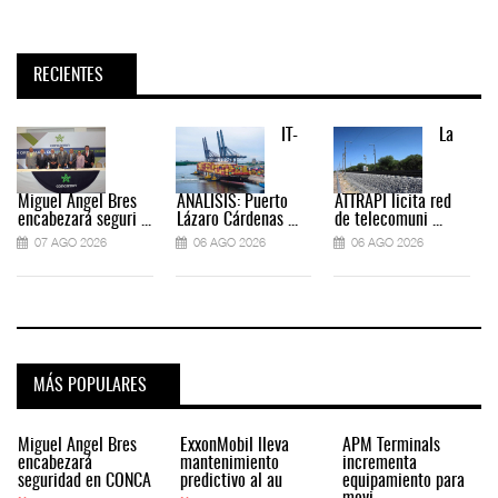
RECIENTES
IT-
La
Miguel Ángel Bres
ANÁLISIS: Puerto
ATTRAPI licita red
encabezará seguri ...
Lázaro Cárdenas ...
de telecomuni ...
07 AGO 2026
06 AGO 2026
06 AGO 2026
MÁS POPULARES
Miguel Ángel Bres
ExxonMobil lleva
APM Terminals
encabezará
mantenimiento
incrementa
seguridad en CONCA
predictivo al au
equipamiento para