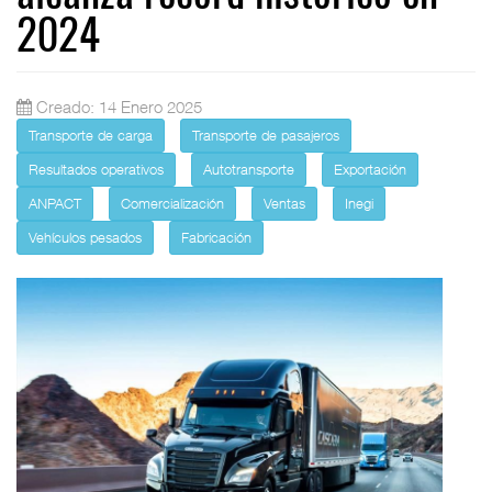
2024
Creado: 14 Enero 2025
Transporte de carga
Transporte de pasajeros
Resultados operativos
Autotransporte
Exportación
ANPACT
Comercialización
Ventas
Inegi
Vehículos pesados
Fabricación