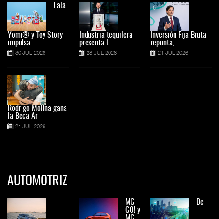
Lala
Yomi® y Toy Story
Industria tequilera
Inversión Fija Bruta
impulsa
presenta l
repunta,
30 JUL 2026
28 JUL 2026
21 JUL 2026
Rodrigo Molina gana
la Beca Ar
21 JUL 2026
AUTOMOTRIZ
MG
De
GO! y
MG