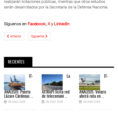
realizarán licitaciones públicas, mientras que otros estudios
serán desarrollados por la Secretaría de la Defensa Nacional.
Síguenos en
Facebook
,
X
y
LinkedIn
Anterior
Siguiente
RECIENTES
IT-
La
IT-
ANÁLISIS: Puerto
ATTRAPI licita red
ANÁLISIS: Volaris
Lázaro Cárdenas ...
de telecomuni ...
abrirá ruta en ...
06 AGO 2026
06 AGO 2026
06 AGO 2026