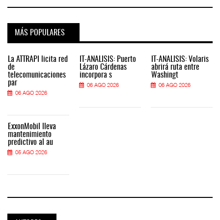
MÁS POPULARES
La ATTRAPI licita red
IT-ANÁLISIS: Puerto
IT-ANÁLISIS: Volaris
de
Lázaro Cárdenas
abrirá ruta entre
telecomunicaciones
incorpora s
Washingt
par
06 AGO 2026
06 AGO 2026
06 AGO 2026
ExxonMobil lleva
mantenimiento
predictivo al au
05 AGO 2026