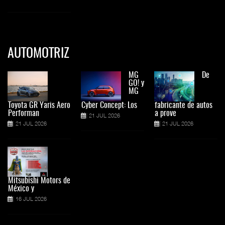
AUTOMOTRIZ
MG
De
GO! y
MG
Toyota GR Yaris Aero
Cyber Concept: Los
fabricante de autos
Performan
a prove
21 JUL 2026
21 JUL 2026
21 JUL 2026
Mitsubishi Motors de
México y
16 JUL 2026