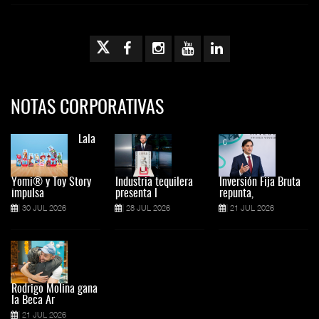
NOTAS CORPORATIVAS
Lala
Yomi® y Toy Story
Industria tequilera
Inversión Fija Bruta
impulsa
presenta l
repunta,
30 JUL 2026
28 JUL 2026
21 JUL 2026
Rodrigo Molina gana
la Beca Ar
21 JUL 2026