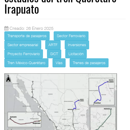
Irapuato
Creado: 26 Enero 2025
Transporte de pasajeros
Sector Ferroviario
Sector empresarial
ARTF
Inversiones
Proyecto Ferroviario
SICT
Licitación
Tren México-Querétaro
Vías
Trenes de pasajeros