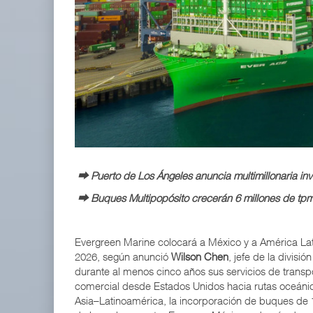
EE.UU. plantea nuevas restricciones para tripul
05 AGO 2026
TMAZ eleva 77% movimiento portuario y servicios
05 AGO 2026
⮕ Puerto de Los Ángeles anuncia multimillonaria inv
⮕ Buques Multipopósito crecerán 6 millones de tp
Evergreen Marine colocará a México y a América Lati
2026, según anunció
Wilson Chen
, jefe de la divis
durante al menos cinco años sus servicios de transp
comercial desde Estados Unidos hacia rutas oceánic
Asia–Latinoamérica, la incorporación de buques de 