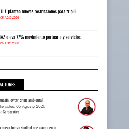
.UU. plantea nuevas restricciones para tripul
EE.UU. plantea
05 AGO 2026
05 AGO 2026
AZ eleva 77% movimiento portuario y servicios
TMAZ eleva 77
05 AGO 2026
05 AGO 2026
AUTORES
anasín, evitar crisis ambiental
iércoles, 05 Agosto 2026
By
Corporativo
a nueva fuerza sindical que asoma en lo...