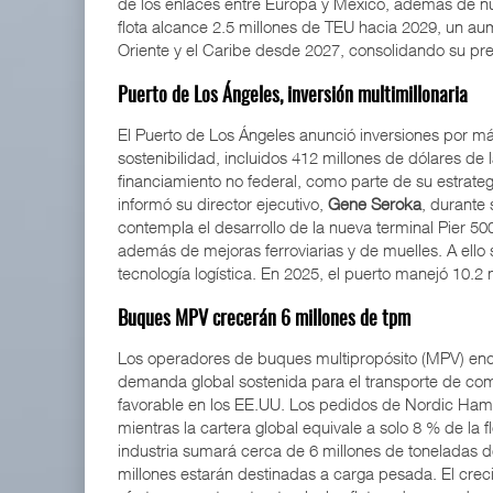
de los enlaces entre Europa y México, además de n
flota alcance 2.5 millones de TEU hacia 2029, un a
Oriente y el Caribe desde 2027, consolidando su p
Puerto de Los Ángeles, inversión multimillonaria
El Puerto de Los Ángeles anunció inversiones por má
sostenibilidad, incluidos 412 millones de dólares de
financiamiento no federal, como parte de su estrateg
informó su director ejecutivo,
Gene Seroka
, durante 
contempla el desarrollo de la nueva terminal Pier 5
además de mejoras ferroviarias y de muelles. A ello 
tecnología logística. En 2025, el puerto manejó 10.2 m
Buques MPV crecerán 6 millones de tpm
Los operadores de buques multipropósito (MPV) en
demanda global sostenida para el transporte de co
favorable en los EE.UU. Los pedidos de Nordic Ha
mientras la cartera global equivale a solo 8 % de la 
industria sumará cerca de 6 millones de toneladas d
millones estarán destinadas a carga pesada. El crec