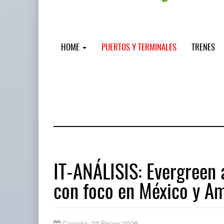
HOME
PUERTOS Y TERMINALES
TRENES
IT-ANÁLISIS: Evergreen
con foco en México y Am
Treinta y nueve años navegando el c
05 AGO 2026
Creado: 23 Enero 2026