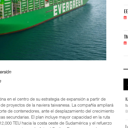
EE.UU. plantea nuevas restricciones para tripul
EE
05 AGO 2026
TMAZ eleva 77% movimiento portuario y servicios
TM
05 AGO 2026
ersión
m
na en el centro de su estrategia de expansión a partir de
K
ión de proyectos de la naviera taiwanesa. La compañía ampliará
M
orte de contenedores, ante el desplazamiento del crecimiento
as secundarias. El plan incluye mayor capacidad en la ruta
12,000 TEU hacia la costa oeste de Sudamérica y el refuerzo
L