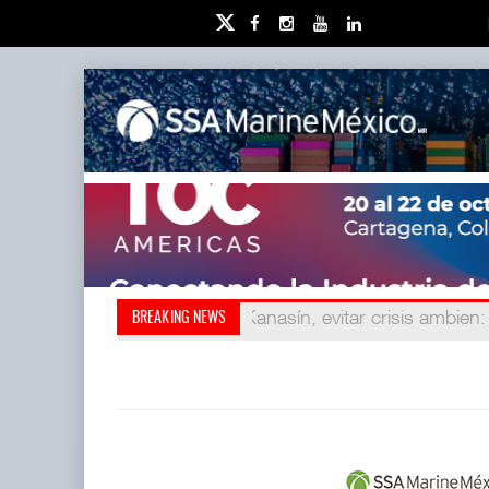
Kanasín, evitar crisis ambien
Treinta y nueve años nave
BREAKING NEWS
redefini