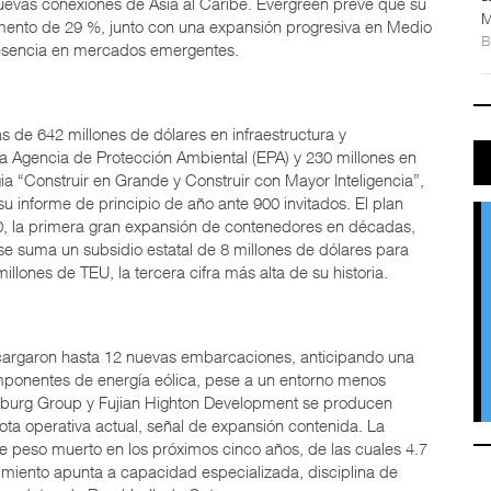
uevas conexiones de Asia al Caribe. Evergreen prevé que su
M
umento de 29 %, junto con una expansión progresiva en Medio
resencia en mercados emergentes.
s de 642 millones de dólares en infraestructura y
 la Agencia de Protección Ambiental (EPA) y 230 millones en
ia “Construir en Grande y Construir con Mayor Inteligencia”,
su informe de principio de año ante 900 invitados. El plan
00, la primera gran expansión de contenedores en décadas,
se suma un subsidio estatal de 8 millones de dólares para
illones de TEU, la tercera cifra más alta de su historia.
cargaron hasta 12 nuevas embarcaciones, anticipando una
mponentes de energía eólica, pese a un entorno menos
mburg Group y Fujian Highton Development se producen
flota operativa actual, señal de expansión contenida. La
e peso muerto en los próximos cinco años, de las cuales 4.7
imiento apunta a capacidad especializada, disciplina de