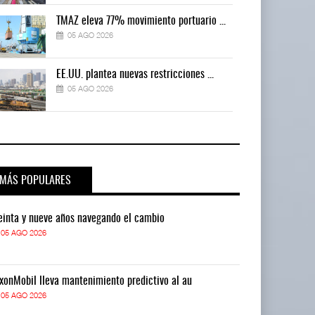
TMAZ eleva 77% movimiento portuario ...
05 AGO 2026
EE.UU. plantea nuevas restricciones ...
05 AGO 2026
MÁS POPULARES
einta y nueve años navegando el cambio
Treinta y nue
05 AGO 2026
05 AGO 2026
xonMobil lleva mantenimiento predictivo al au
ExxonMobil lle
05 AGO 2026
05 AGO 2026