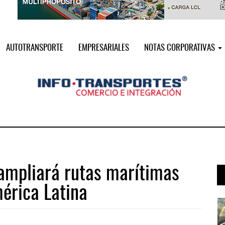
AUTOTRANSPORTE
EMPRESARIALES
NOTAS CORPORATIVAS
 ampliará rutas marítimas
érica Latina
 ...
Treinta y nueve años navegando el c ...
05 AGO 2026