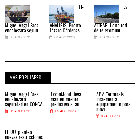
IT-
La
Miguel Ángel Bres
ANÁLISIS: Puerto
ATTRAPI licita red
encabezará seguri ...
Lázaro Cárdenas ...
de telecomuni ...
07 AGO 2026
06 AGO 2026
06 AGO 2026
MÁS POPULARES
Miguel Ángel Bres
ExxonMobil lleva
APM Terminals
encabezará
mantenimiento
incrementa
seguridad en CONCA
predictivo al au
equipamiento para
movi
07 AGO 2026
05 AGO 2026
05 AGO 2026
EE.UU. plantea
nuevas restricciones