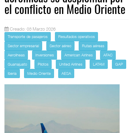
el conflicto en Medio Oriente
Creado: 03 Marzo 2026
Transporte de pasajeros
Resultados operativos
Sector empresarial
Sector aéreo
Rutas aéreas
Aerolíneas
Inversiones
American Airlines
AFAC
Guanajuato
Pilotos
United Airlines
LATAM
GAP
Iberia
Medio Oriente
AESA