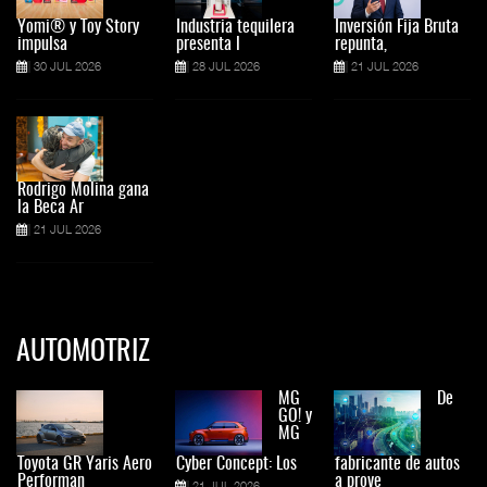
Yomi® y Toy Story
Industria tequilera
Inversión Fija Bruta
impulsa
presenta l
repunta,
30 JUL 2026
28 JUL 2026
21 JUL 2026
Rodrigo Molina gana
la Beca Ar
21 JUL 2026
AUTOMOTRIZ
MG
De
GO! y
MG
Toyota GR Yaris Aero
Cyber Concept: Los
fabricante de autos
Performan
a prove
21 JUL 2026