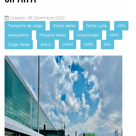
Creado: 08 Diciembre 2022
Transporte de carga
Sector aéreo
Santa Lucía
AIFA
Aeropuertos
Proyecto Aéreo
Conectividad
AFAC
Carga Aérea
AMLO
CPAM
ASPA
FAA